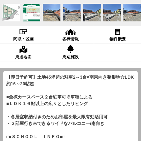
間取・区画
各棟情報
物件概要
周辺地図
周辺施設
【即日予約可】土地45坪超の駐車2～3台×南東向き整形地☆LDK
約16～20帖超
■全棟カースペース２台駐車可※車種による
■ＬＤＫ１６帖以上の広々としたリビング
・各居室収納付きのためお部屋を最大限有効活用可
・２部屋行き来できるワイドなバルコニー/南向き
□■ＳＣＨＯＯＬ ＩＮＦＯ■□