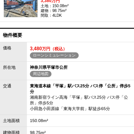
3,380万円
土地：150.08m²
建物：98.75m²
間取：4LDK
物件概要
価格
3,480
万円（税込）
ローンシミュレーション
所在地
神奈川県平塚市公所
周辺地図
交通
東海道本線「平塚」駅バス25分 バス停「公所」停歩5
分
湘南新宿ライン高海「平塚」駅バス25分 バス停「公
所」停歩5分
小田急小田原線「東海大学前」駅徒歩65分
土地面積
150.08m²
建物面積
98.75m²