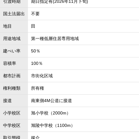
引渡時期
期日指定有(2026年11月下旬)
国土法届出
不要
地目
田
用途地域
第一種低層住居専用地域
建ぺい率
50％
容積率
100％
都市計画
市街化区域
権利種類
所有権
接道
南東側4M公道に接道
小学校区
旭小学校（2000m）
中学校区
旭陵中学校（1100m）
取引態様
媒介