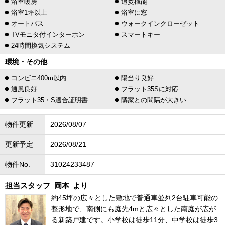
浴室暖房
追焚機能
浴室1坪以上
浴室に窓
オートバス
ウォークインクローゼット
TVモニタ付インターホン
スマートキー
24時間換気システム
環境・その他
コンビニ400m以内
陽当り良好
通風良好
フラット35Sに対応
フラット35・S適合証明書
隣家との間隔が大きい
物件更新
2026/08/07
更新予定
2026/08/21
物件No.
31024233487
担当スタッフ
岡本
より
約45坪の広々とした敷地で普通車並列2台駐車可能の
整形地で、南側にも庭先4mと広々とした南庭が広が
る新築戸建です。小学校は徒歩11分、中学校は徒歩3