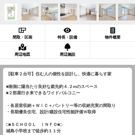
間取・区画
特長・設備
物件概要
周辺地図
周辺施設
【駐車２台可】住む人の個性を設計し、快適に暮らす家
■南側に陽当たり良好な庭先約４.２mのスペース
■２部屋行き来できるワイドバルコニー
・各居室収納＋ＷＩＣ＋パントリー等の収納充実の間取り
・長期優良住宅、設計/建設住宅性能評価Ｗ取得
□■ＳＣＨＯＯＬ ＩＮＦＯ■□
城島小学校まで徒歩約１１分