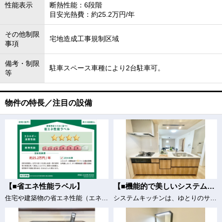
性能表示
断熱性能：6段階
目安光熱費：約25.2万円/年
その他制限
宅地造成工事規制区域
事項
備考・制限
駐車スペース車種により2台駐車可。
等
物件の特長／注目の設備
【■省エネ性能ラベル】
【■機能的で美しいシステムキッチン（サンプル写真）】
住宅や建築物の省エネ性能（エネルギー消費性能・断熱性能）や目安光熱費などを、星の数やマークで分かりやすく表示し、消費者が性能を比較検討しやすくするためのラベルです。
システムキッチンは、ゆとりのサイズをセレクトしました。吊り戸には耐震ラッチ、キッチンカウンター下には大容量の収納スペースを確保。キッチンに立つことがますます快適になります。