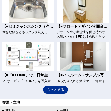
【■セミジャンボシンク（浄水器付き水栓）（サンプル写真）】
【■フロートデザイン洗面台（サンプル写真）】
大きな鍋などもラクラク洗えるワイドサイズ。水の音を抑える静音タイプを採用。排水口が奥なので水の流れもスムーズです。
デザイン性と機能性を併せ持つサニタリー空間づくり
木製パネルにLEDを埋め込んだシンプルなライン照明
【■「ID LINK」で、日常生活をもっと便利に、もっと安心に。（サンプル写真）】
【■バスルーム（サンプル写真）】
IoTサービス「ID LINK」を導入することで、タブレット・スマホアプリから様々な機能が利用できます。インターフォンや家電の操作だけでなく、安心をサポートする機能も充実しています。
ゆったり入れる浴槽や、一坪サイズのゆとりの空間をご用意しました。明るいトーンの色調は、シンプルで衛生的な空間を演出。キッチンとの通話機能を備えた操作コントローラーもありコミュニケーションも充実。一日の疲れを癒してくれるくつろぎのバスタイムをお届けします。
もっと見る
交通・立地
整形地
平坦地