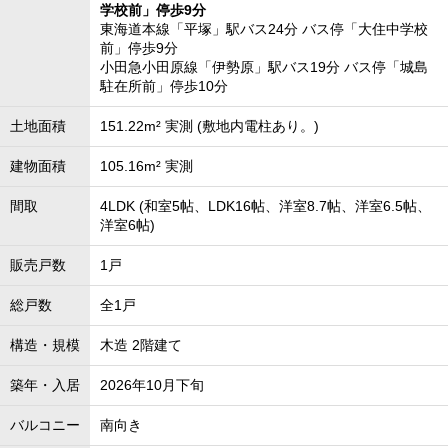
学校前」停歩9分
東海道本線「平塚」駅バス24分 バス停「大住中学校
前」停歩9分
小田急小田原線「伊勢原」駅バス19分 バス停「城島
駐在所前」停歩10分
土地面積
151.22m² 実測 (敷地内電柱あり。)
建物面積
105.16m² 実測
間取
4LDK (和室5帖、LDK16帖、洋室8.7帖、洋室6.5帖、
洋室6帖)
販売戸数
1戸
総戸数
全1戸
構造・規模
木造 2階建て
築年・入居
2026年10月下旬
バルコニー
南向き