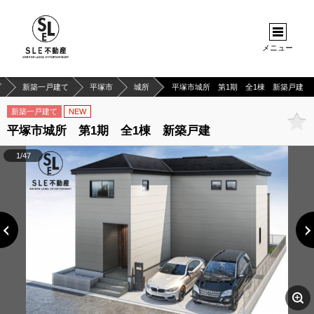
メニュー
プ
新築一戸建て
平塚市
城所
平塚市城所 第1期 全1棟 新築戸建
新築一戸建て
NEW
平塚市城所 第1期 全1棟 新築戸建
1/47