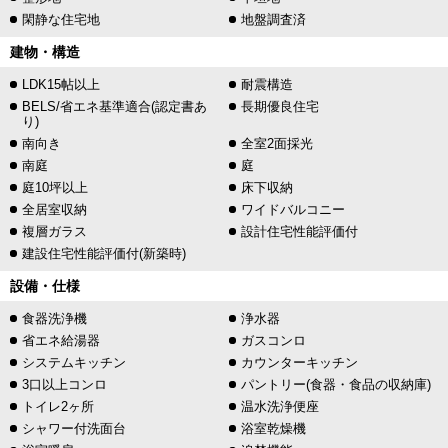
閑静な住宅地
地盤調査済
建物・構造
LDK15帖以上
耐震構造
BELS/省エネ基準適合(認定書あ
長期優良住宅
り)
南向き
全室2面採光
南庭
庭
庭10坪以上
床下収納
全居室収納
ワイドバルコニー
複層ガラス
設計住宅性能評価付
建設住宅性能評価付(新築時)
設備・仕様
食器洗浄機
浄水器
省エネ給湯器
ガスコンロ
システムキッチン
カウンターキッチン
3口以上コンロ
パントリー(食器・食品の収納庫)
トイレ2ヶ所
温水洗浄便座
シャワー付洗面台
浴室乾燥機