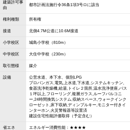
建築許可事
都市計画法施行令36条1項3号ロに該当
由
権利種類
所有権
接道
北側4.7M公道に10.6M接道
小学校区
城島小学校（810m）
中学校区
大住中学校（230m）
取引態様
媒介
設備
公営水道、本下水、個別LPG
プロパンガス,電気,上水道,下水道,システムキッチン,
食器洗浄乾燥機,給湯,トイレ２箇所,温水洗浄便座,バス
１坪以上,フローリング,複層ガラス,ルーフバルコニ
ー,24時間換気システム,収納スペース,ウォークインク
ローゼット,床下収納,ディンプルキー,モニター付きイ
ンターホン,火災警報器等設置済
建設住宅性能評価取得（予定含む）
省エネ
エネルギー消費性能：★★★★