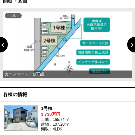
間取・区画
1/3
種による
カースペース３台可能
各棟の情報
1号棟
3,730万円
土地：165.74m²
建物：107.20m²
間取：4LDK