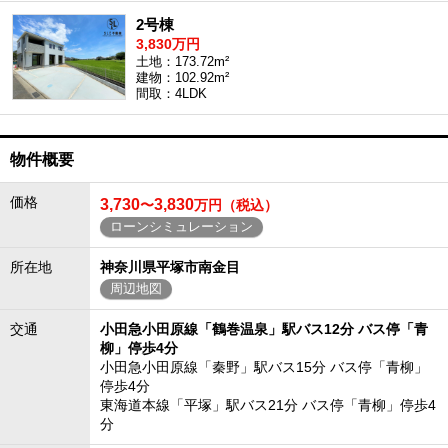
2号棟
3,830万円
土地：173.72m²
建物：102.92m²
間取：4LDK
物件概要
価格
3,730
3,830
〜
万円（税込）
ローンシミュレーション
所在地
神奈川県平塚市南金目
周辺地図
交通
小田急小田原線「鶴巻温泉」駅バス12分 バス停「青
柳」停歩4分
小田急小田原線「秦野」駅バス15分 バス停「青柳」
停歩4分
東海道本線「平塚」駅バス21分 バス停「青柳」停歩4
分