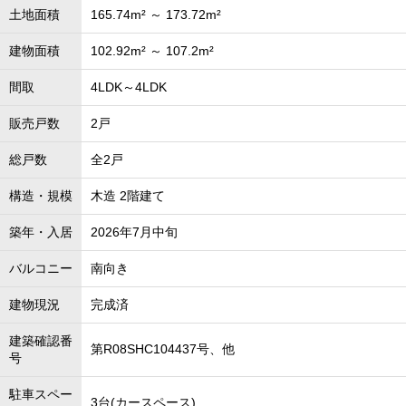
土地面積
165.74m² ～ 173.72m²
建物面積
102.92m² ～ 107.2m²
間取
4LDK～4LDK
販売戸数
2戸
総戸数
全2戸
構造・規模
木造 2階建て
築年・入居
2026年7月中旬
バルコニー
南向き
建物現況
完成済
建築確認番
第R08SHC104437号、他
号
駐車スペー
3台(カースペース)