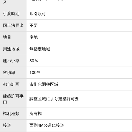
ス
引渡時期
即引渡可
国土法届出
不要
地目
宅地
用途地域
無指定地域
建ぺい率
50％
容積率
100％
都市計画
市街化調整区域
建築許可事
調整区域により建築許可要
由
権利種類
所有権
接道
西側4M公道に接道