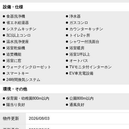
設備・仕様
食器洗浄機
浄水器
省エネ給湯器
ガスコンロ
システムキッチン
カウンターキッチン
3口以上コンロ
トイレ2ヶ所
温水洗浄便座
シャワー付洗面台
浴室乾燥機
浴室暖房
追焚機能
浴室1坪以上
浴室に窓
オートバス
ウォークインクローゼット
TVモニタ付インターホン
スマートキー
EV車充電設備
24時間換気システム
環境・その他
保育園・幼稚園800m以内
公園800m以内
陽当り良好
通風良好
物件更新
2026/08/03