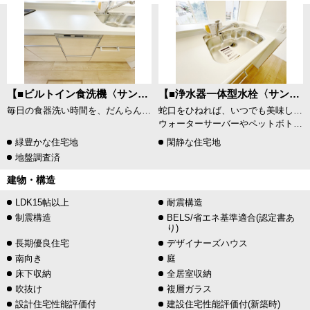
【■ビルトイン食洗機〈サンプル写真〉】
【■浄水器一体型水栓〈サンプル写真〉】
毎日の食器洗い時間を、だんらんの時間に。すっきりビルトイン食洗器で時短だけではなく節水効果もあります！
蛇口をひねれば、いつでも美味しい水が飲めるのは大きなメリットです。
ウォーターサーバーやペットボトルをその都度入れるのは大変ですが、シンク内の蛇口から浄水出れば楽に炊事ができますね。
緑豊かな住宅地
閑静な住宅地
地盤調査済
建物・構造
LDK15帖以上
耐震構造
制震構造
BELS/省エネ基準適合(認定書あ
り)
長期優良住宅
デザイナーズハウス
南向き
庭
床下収納
全居室収納
吹抜け
複層ガラス
設計住宅性能評価付
建設住宅性能評価付(新築時)