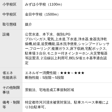
小学校区
みずほ小学校（1100m）
中学校区
金目中学校（1500m）
取引態様
媒介
設備
公営水道、本下水、個別LPG
プロパンガス,電気,上水道,下水道,浄水器,食器洗浄乾
燥機,給湯,追焚機能,温水洗浄便座,シャンプードレッサ
ー,フローリング,複層ガラス,床下収納,宅配ボックス,
駐車場３台分,モニター付きインターホン,火災警報器
等設置済,２沿線以上利用可,BELS/省エネ基準適合認
定
省エネ
エネルギー消費性能：★★★～★★★
性能表示
断熱性能：5段階～5段階
その他制限
景観法、宅地造成工事規制区域
事項
備考・制限
特定都市河川浸水被害対策法。駐車スペース車種によ
等
り3台駐車可。