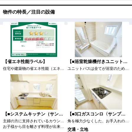
物件の特長／注目の設備
【省エネ性能ラベル】
【■浴室乾燥機付きユニットバス（追炊き付き）〈サンプル写真〉】
住宅や建築物の省エネ性能（エネルギー消費性能・断熱性能）や目安光熱費などを、星の数やマークで分かりやすく表示し、消費者が性能を比較検討しやすくするためのラベルです。 販売住戸が複数の場合、本ラベルは特定の住戸の性能を示すものであり、全ての住戸の性能を示すものではありません。
ユニットバスは全てが浴室のために設計されているため、掃除のしやすさやカビの生えにくさ汚れにくさに特化しています。 素材は汚れが付きにくいものが使用され、お手入れが最小限に抑えられる浴室となっております。
【■システムキッチン（サンプル画像）】
【■3口ガスコンロ〈サンプル写真〉】
主婦の方に支持されているカウンターキッチンです。
角を極力少なくした、お手入れのしやすい「すっきりクリーンごとく」。3口全てに温度センサーが付き、高温炒め機能付き。片面焼きグリルも搭載しています。消し忘れ消火機能付き、安全で機能的なガスコンロです。
お子様から目を離さず料理が出来ます。
交通・立地