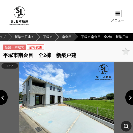
メニュー
ップ
新築一戸建て
平塚市
南金目
平塚市南金目 全2棟 新築戸建
新築一戸建て
価格変更
平塚市南金目 全2棟 新築戸建
1/62