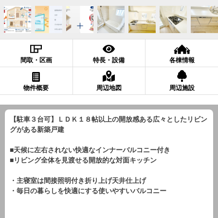
間取・区画
特長・設備
各棟情報
物件概要
周辺地図
周辺施設
【駐車３台可】ＬＤＫ１８帖以上の開放感ある広々としたリビン
グがある新築戸建
■天候に左右されない快適なインナーバルコニー付き
■リビング全体を見渡せる開放的な対面キッチン
・主寝室は間接照明付き折り上げ天井仕上げ
・毎日の暮らしを快適にする使いやすいバルコニー