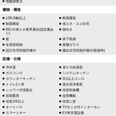
地盤調査済
建物・構造
LDK15帖以上
耐震構造
制震構造
省エネ・エコ住宅
BELS/省エネ基準適合(認定書あ
南向き
り)
庭
床下収納
全居室収納
複層ガラス
設計住宅性能評価付
建設住宅性能評価付(新築時)
設備・仕様
浄水器
省エネ給湯器
ガスコンロ
システムキッチン
カウンターキッチン
3口以上コンロ
トイレ2ヶ所
温水洗浄便座
シャワー付洗面台
浴室乾燥機
浴室暖房
追焚機能
浴室1坪以上
浴室に窓
オートバス
TVモニタ付インターホン
スマートキー
EV車充電設備