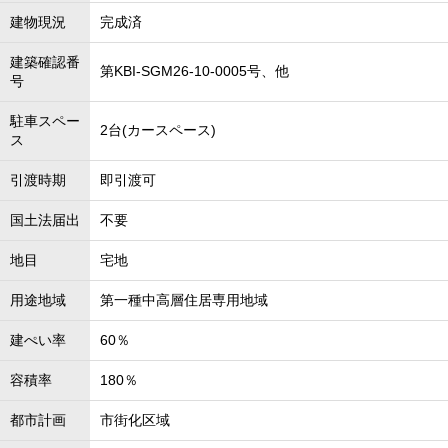
建物現況
完成済
建築確認番
第KBI-SGM26-10-0005号、他
号
駐車スペー
2台(カースペース)
ス
引渡時期
即引渡可
国土法届出
不要
地目
宅地
用途地域
第一種中高層住居専用地域
建ぺい率
60％
容積率
180％
都市計画
市街化区域