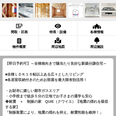
間取・区画
特長・設備
各棟情報
物件概要
周辺地図
周辺施設
【即日予約可】～全棟南向きで陽当たり良好な新築分譲住宅～
■全棟ＬＤＫ１６帖以上ある広々としたリビング
■各居室収納付きのためお部屋を最大限有効活用！
・お財布に嬉しい都市ガスエリア
・小学校まで徒歩５分の立地でお子さまの通学も安心
◆耐震 ＋ 制振の家 QUIE（クワイエ）【地震の揺れを吸収
する家】
「制振装置により、地震の揺れを抑え、耐震性能を維持！」