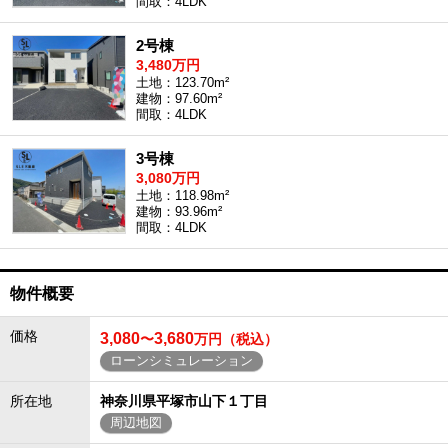
間取：4LDK
2号棟
3,480万円
土地：123.70m²
建物：97.60m²
間取：4LDK
3号棟
3,080万円
土地：118.98m²
建物：93.96m²
間取：4LDK
物件概要
価格
3,080
3,680
〜
万円（税込）
ローンシミュレーション
所在地
神奈川県平塚市山下１丁目
周辺地図