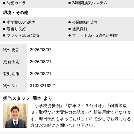
防犯カメラ
24時間換気システム
環境・その他
小学校800m以内
公園800m以内
陽当り良好
通風良好
フラット35Sに対応
フラット35・S適合証明書
物件更新
2026/08/07
更新予定
2026/08/21
有効期限
2026/08/21
物件No.
31023216221
担当スタッフ
岡本
より
「小学校徒歩圏」「駐車２～３台可能」「耐震等級
３」取得など大変魅力の詰まった新築戸建てとなりま
す。即日予約も承っておりますので少しでも気になる
方はお気軽にお問い合わせ下さい。