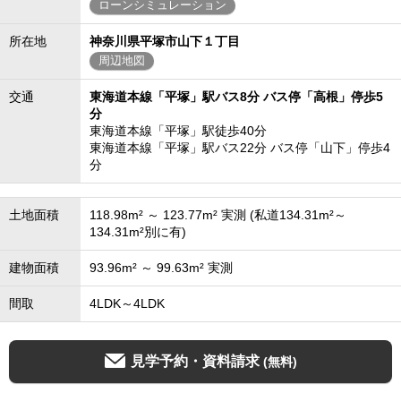
ローンシミュレーション
所在地
神奈川県平塚市山下１丁目
周辺地図
交通
東海道本線「平塚」駅バス8分 バス停「高根」停歩5
分
東海道本線「平塚」駅徒歩40分
東海道本線「平塚」駅バス22分 バス停「山下」停歩4
分
土地面積
118.98m² ～ 123.77m² 実測 (私道134.31m²～
134.31m²別に有)
建物面積
93.96m² ～ 99.63m² 実測
間取
4LDK～4LDK
見学予約・資料請求
(無料)