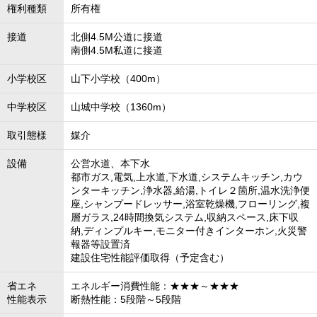
権利種類
所有権
接道
北側4.5M公道に接道
南側4.5M私道に接道
小学校区
山下小学校（400m）
中学校区
山城中学校（1360m）
取引態様
媒介
設備
公営水道、本下水
都市ガス,電気,上水道,下水道,システムキッチン,カウ
ンターキッチン,浄水器,給湯,トイレ２箇所,温水洗浄便
座,シャンプードレッサー,浴室乾燥機,フローリング,複
層ガラス,24時間換気システム,収納スペース,床下収
納,ディンプルキー,モニター付きインターホン,火災警
報器等設置済
建設住宅性能評価取得（予定含む）
省エネ
エネルギー消費性能：★★★～★★★
性能表示
断熱性能：5段階～5段階