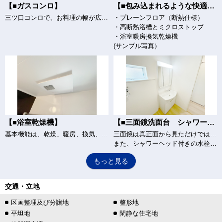
【■ガスコンロ】
【■包み込まれるような快適さと節水を実現 ”スマートラインバス”】
三ツ口コンロで、お料理の幅が広がります。グリル付き。(サンプル写真）
・プレーンフロア（断熱仕様）
・高断熱浴槽とミクロストップ
・浴室暖房換気乾燥機
(サンプル写真）
【■浴室乾燥機】
【■三面鏡洗面台 シャワーヘッド付き】
基本機能は、乾燥、暖房、換気、涼風、24時間換気の5つです。それぞれの機能に特長があり、毎日使用するにあたり、季節に合った使用方法がありますので、浴室乾燥機は年間を通して使うことができます。(サンプル写真）
三面鏡は真正面から見ただけでは気付けない色んな角度から確認でき、収納スペースが豊富であるということがメリットです。
また、シャワーヘッド付きの水栓です。(サンプル写真）
もっと見る
交通・立地
区画整理及び分譲地
整形地
平坦地
閑静な住宅地