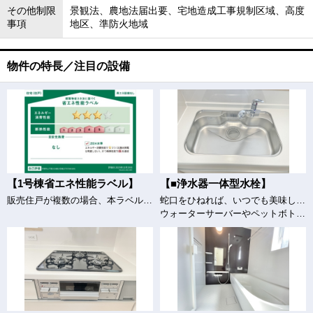
その他制限
景観法、農地法届出要、宅地造成工事規制区域、高度
事項
地区、準防火地域
物件の特長／注目の設備
【1号棟省エネ性能ラベル】
【■浄水器一体型水栓】
販売住戸が複数の場合、本ラベルは特定の住戸の性能を示すものであり、全ての住戸の性能を示すものではありません。
蛇口をひねれば、いつでも美味しい水が飲めるのは大きなメリットです。
ウォーターサーバーやペットボトルをその都度入れるのは大変ですが、シンク内の蛇口から浄水出れば楽に炊事ができますね。(サンプル写真）