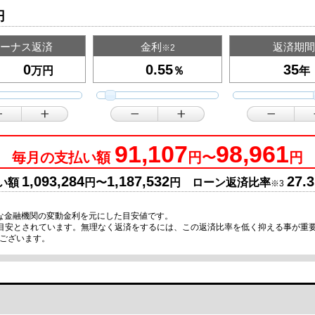
円
ーナス返済
金利
返済期間
※2
万円
％
年
91,107
98,961
毎月の支払い額
円〜
円
1,093,284
1,187,532
27.3
い額
円〜
円 ローン返済比率
※3
な金融機関の変動金利を元にした目安値です。
の目安とされています。無理なく返済をするには、この返済比率を低く抑える事が重
ございます。