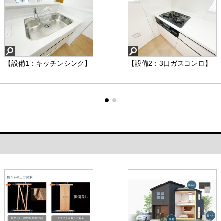
【設備1：キッチンシンク】
【設備5：シャワー付きトイ
【設備2：3口ガスコンロ】
レ.】