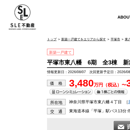
ABOU
トップ
新築一戸建てをエリアから探す
平塚市
東
新築一戸建て
平塚市東八幡 6期 全3棟 新
情報更新日：2026/08/07 次回更新予定日：2026/08
3,480
価 格
万円（税込）〜
神奈川県平塚市東八幡４丁目
［
所在地
東海道本線「平塚」駅バス13分 
交 通