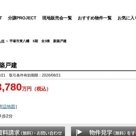
T
分譲PROJECT
現地販売会一覧
おすすめ物件一覧
お気に入
八幡
平塚市東八幡 6期 全3棟 新築戸建
築戸建
/21 取引条件有効期限：2026/08/21
3,780
万円（税込）
周辺地図
］
停歩2分