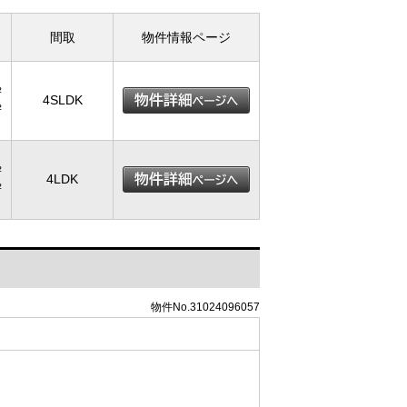
間取
物件情報ページ
²
4SLDK
²
²
4LDK
²
物件No.31024096057