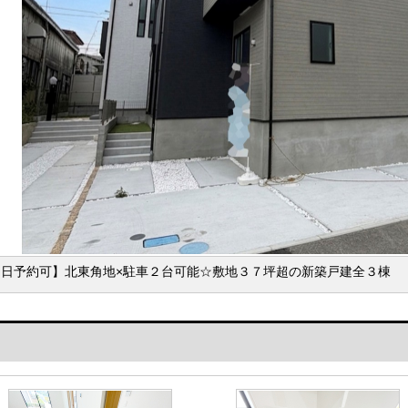
即日予約可】北東角地×駐車２台可能☆敷地３７坪超の新築戸建全３棟