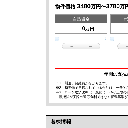
3480
3780
物件価格
万円〜
万
自己資金
ボ
万円
年間の支払
※1 別途、諸経費がかかります。
※2 初期値で選択されている金利は、一般的
※3 ローン返済比率は一般的に35%が上限
融機関が実際の適応金利ではなく審査基準が
各棟情報