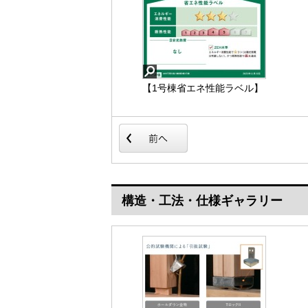
【1号棟省エネ性能ラベル】
【設備4：洗面台】
構造・工法・仕様ギャラリー