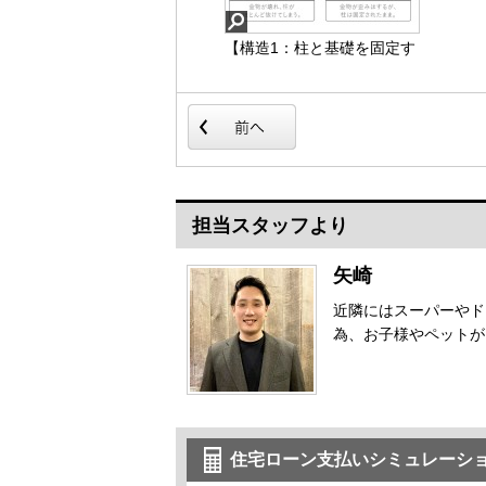
【構造1：柱と基礎を固定す
【構造5：コンクリート基礎
るオリジナル金物「Tロック
工法】
Ⅱ」】
担当スタッフより
矢崎
近隣にはスーパーやド
為、お子様やペットが
住宅ローン支払いシミュレーシ