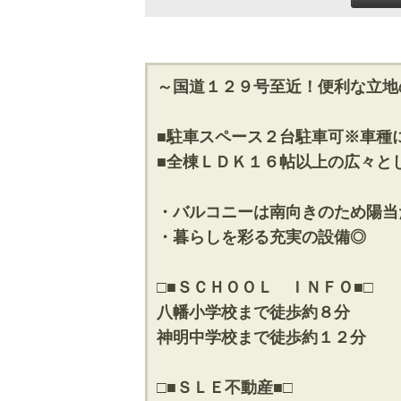
～国道１２９号至近！便利な立地
■駐車スペース２台駐車可※車種
■全棟ＬＤＫ１６帖以上の広々と
・バルコニーは南向きのため陽当
・暮らしを彩る充実の設備◎
□■ＳＣＨＯＯＬ ＩＮＦＯ■□
八幡小学校まで徒歩約８分
神明中学校まで徒歩約１２分
□■ＳＬＥ不動産■□