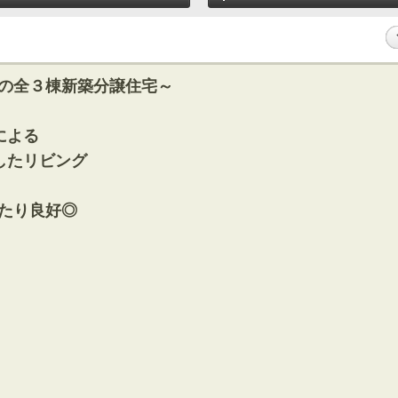
の全３棟新築分譲住宅～
による
したリビング
たり良好◎