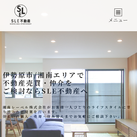
伊勢原市/湘南エリアの不動産売買・仲介な
らSLE不動産 | 湘南レーベル株式会社
メニュー
伊勢原市/湘南エリアで
不動産売買・仲介を
ご検討ならSLE不動産へ
湘南レーベル株式会社がお客様一人ひとりのライフスタイルに寄
り添ったご提案を行います。
住まいの購入・売却・住み替えまでお気軽にご相談下さい。