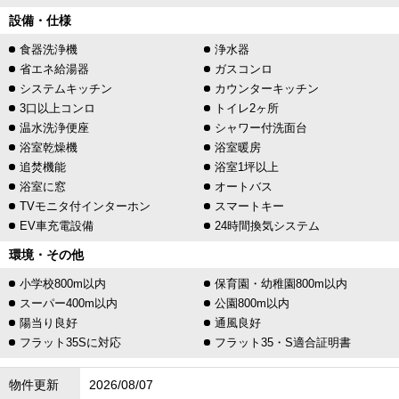
設備・仕様
食器洗浄機
浄水器
省エネ給湯器
ガスコンロ
システムキッチン
カウンターキッチン
3口以上コンロ
トイレ2ヶ所
温水洗浄便座
シャワー付洗面台
浴室乾燥機
浴室暖房
追焚機能
浴室1坪以上
浴室に窓
オートバス
TVモニタ付インターホン
スマートキー
EV車充電設備
24時間換気システム
環境・その他
小学校800m以内
保育園・幼稚園800m以内
スーパー400m以内
公園800m以内
陽当り良好
通風良好
フラット35Sに対応
フラット35・S適合証明書
物件更新
2026/08/07