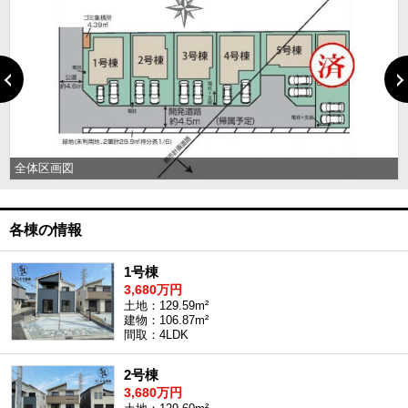
米、建物面積106.87平米
全体区画図
各棟の情報
1号棟
3,680万円
土地：129.59m²
建物：106.87m²
間取：4LDK
2号棟
3,680万円