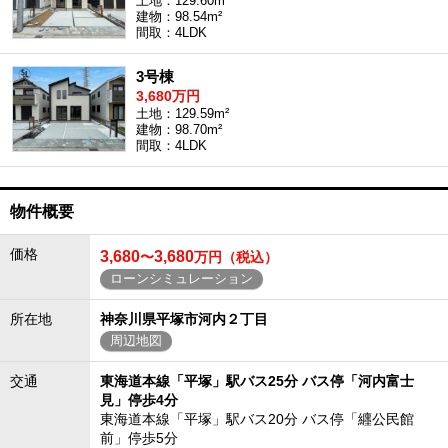
土地：129.60m²
建物：98.54m²
間取：4LDK
3号棟
3,680万円
土地：129.59m²
建物：98.70m²
間取：4LDK
物件概要
価格
3,680
3,680
〜
万円（税込）
ローンシミュレーション
所在地
神奈川県平塚市河内２丁目
周辺地図
交通
東海道本線「平塚」駅バス25分 バス停「河内富士
見」停歩4分
東海道本線「平塚」駅バス20分 バス停「纒公民館
前」停歩5分