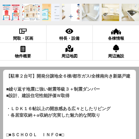
間取・区画
特長・設備
各棟情報
物件概要
周辺地図
周辺施設
【駐車２台可】開発分譲地全６棟/都市ガス/全棟南向き新築戸建
■繰り返す地震に強い耐震等級３＋制震ダンパー
■設計、建設住宅性能評価Ｗ取得
・ＬＤＫ１６帖以上の開放感ある広々としたリビング
・各居室収納＋α収納が充実した魅力的な間取り
□■ＳＣＨＯＯＬ ＩＮＦＯ■□