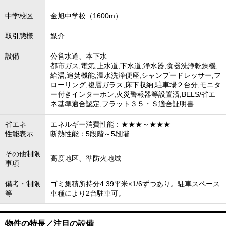
中学校区
金旭中学校（1600m）
取引態様
媒介
設備
公営水道、本下水
都市ガス,電気,上水道,下水道,浄水器,食器洗浄乾燥機,
給湯,追焚機能,温水洗浄便座,シャンプードレッサー,フ
ローリング,複層ガラス,床下収納,駐車場２台分,モニタ
ー付きインターホン,火災警報器等設置済,BELS/省エ
ネ基準適合認定,フラット３５・Ｓ適合証明書
省エネ
エネルギー消費性能：★★★～★★★
性能表示
断熱性能：5段階～5段階
その他制限
高度地区、準防火地域
事項
備考・制限
ゴミ集積所持分4.39平米×1/6ずつあり。駐車スペース
等
車種により2台駐車可。
物件の特長／注目の設備