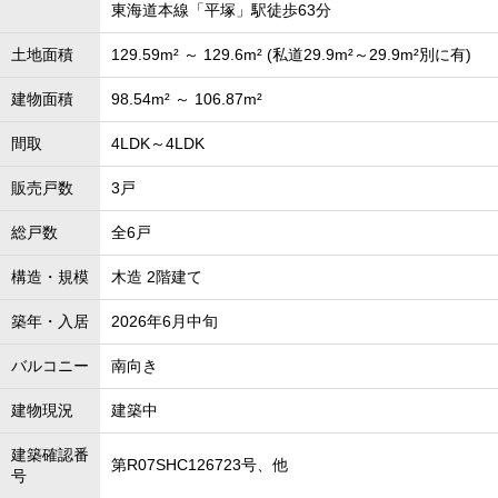
東海道本線「平塚」駅徒歩63分
土地面積
129.59m² ～ 129.6m² (私道29.9m²～29.9m²別に有)
建物面積
98.54m² ～ 106.87m²
間取
4LDK～4LDK
販売戸数
3戸
総戸数
全6戸
構造・規模
木造 2階建て
築年・入居
2026年6月中旬
バルコニー
南向き
建物現況
建築中
建築確認番
第R07SHC126723号、他
号