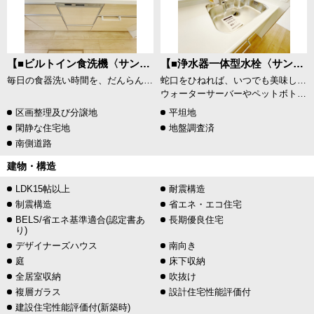
【■ビルトイン食洗機〈サンプル写真〉】
【■浄水器一体型水栓〈サンプル写真〉】
毎日の食器洗い時間を、だんらんの時間に。すっきりビルトイン食洗器で時短だけではなく節水効果もあります！
蛇口をひねれば、いつでも美味しい水が飲めるのは大きなメリットです。
ウォーターサーバーやペットボトルをその都度入れるのは大変ですが、シンク内の蛇口から浄水出れば楽に炊事ができますね。
区画整理及び分譲地
平坦地
閑静な住宅地
地盤調査済
南側道路
建物・構造
LDK15帖以上
耐震構造
制震構造
省エネ・エコ住宅
BELS/省エネ基準適合(認定書あ
長期優良住宅
り)
デザイナーズハウス
南向き
庭
床下収納
全居室収納
吹抜け
複層ガラス
設計住宅性能評価付
建設住宅性能評価付(新築時)