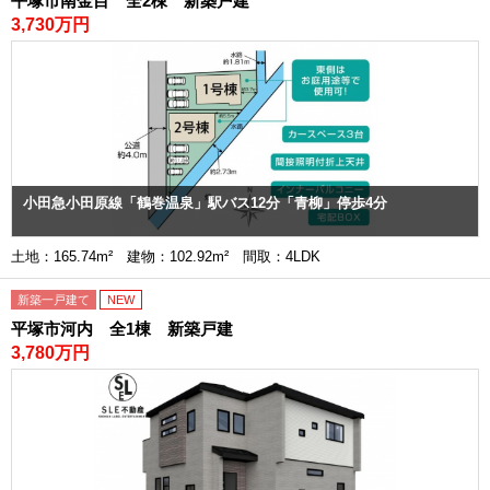
平塚市南金目 全2棟 新築戸建
3,730万円
小田急小田原線「鶴巻温泉」駅バス12分「青柳」停歩4分
土地：165.74m² 建物：102.92m² 間取：4LDK
新築一戸建て
NEW
平塚市河内 全1棟 新築戸建
3,780万円