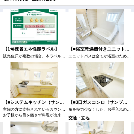
【1号棟省エネ性能ラベル】
【■浴室乾燥機付きユニットバス（追炊き付き）〈サンプル写真〉】
販売住戸が複数の場合、本ラベルは特定の住戸の性能を示すものであり、全ての住戸の性能を示すものではありません。
ユニットバスは全てが浴室のために設計されているため、掃除のしやすさやカビの生えにくさ汚れにくさに特化しています。 素材は汚れが付きにくいものが使用され、お手入れが最小限に抑えられる浴室となっております。
【■システムキッチン（サンプル画像）】
【■3口ガスコンロ〈サンプル写真〉】
主婦の方に支持されているカウンターキッチンです。
角を極力少なくした、お手入れのしやすい「すっきりクリーンごとく」。3口全てに温度センサーが付き、高温炒め機能付き。片面焼きグリルも搭載しています。消し忘れ消火機能付き、安全で機能的なガスコンロです。
お子様から目を離さず料理が出来ます
交通・立地