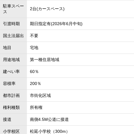
駐車スペー
2台(カースペース)
ス
引渡時期
期日指定有(2026年6月中旬)
国土法届出
不要
地目
宅地
用途地域
第一種住居地域
建ぺい率
60％
容積率
200％
都市計画
市街化区域
権利種類
所有権
接道
南側4.5M公道に接道
小学校区
松延小学校（300m）