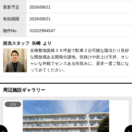
更新予定
2026/08/21
有効期限
2026/08/21
物件No.
31022984547
担当スタッフ
矢崎
より
全棟敷地面積３９坪超で駐車２台可能な陽当たり良好
な開放感ある開発分譲地。吹抜けや折上げ天井、オシ
ャレな外観でセンスある街並みに。是非一度ご覧にな
ってみてください。
周辺施設ギャラリー
1/12