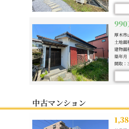
99
厚木市
土地面積
建物面積
築年月：
間取：3
中古マンション
1,