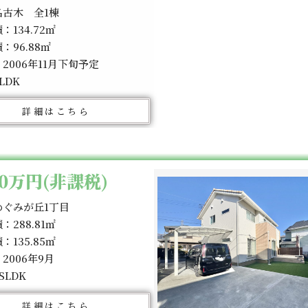
名古木 全1棟
：134.72㎡
：96.88㎡
2006年11月下旬予定
LDK
詳細はこちら
80万円(非課税)
めぐみが丘1丁目
：288.81㎡
：135.85㎡
2006年9月
SLDK
詳細はこちら