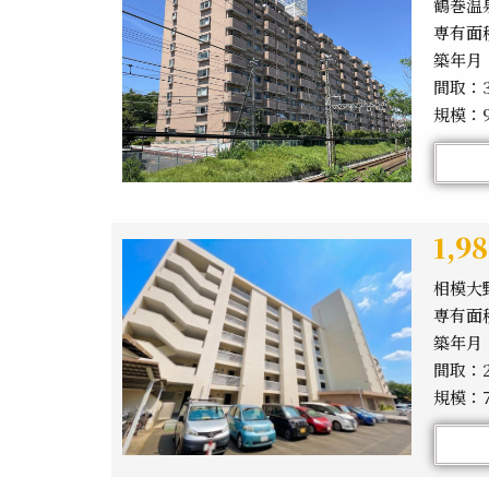
鶴巻温
専有面積
築年月：
間取：3
規模：
1,
相模大
専有面積
築年月：
間取：2
規模：