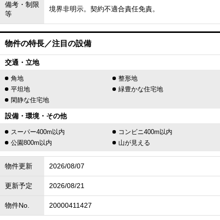
備考・制限
境界非明示。契約不適合責任免責。
等
物件の特長／注目の設備
交通・立地
角地
整形地
平坦地
緑豊かな住宅地
閑静な住宅地
設備・環境・その他
スーパー400m以内
コンビニ400m以内
公園800m以内
山が見える
物件更新
2026/08/07
更新予定
2026/08/21
物件No.
20000411427