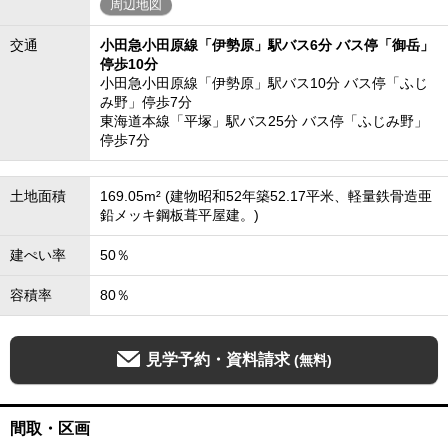
周辺地図
交通
小田急小田原線「伊勢原」駅バス6分 バス停「御岳」
停歩10分
小田急小田原線「伊勢原」駅バス10分 バス停「ふじ
み野」停歩7分
東海道本線「平塚」駅バス25分 バス停「ふじみ野」
停歩7分
土地面積
169.05m² (建物昭和52年築52.17平米、軽量鉄骨造亜
鉛メッキ鋼板葺平屋建。)
建ぺい率
50％
容積率
80％
見学予約・資料請求
(無料)
間取・区画