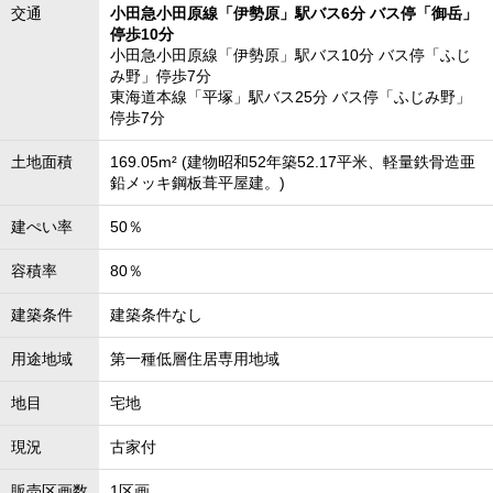
交通
小田急小田原線「伊勢原」駅バス6分 バス停「御岳」
停歩10分
小田急小田原線「伊勢原」駅バス10分 バス停「ふじ
み野」停歩7分
東海道本線「平塚」駅バス25分 バス停「ふじみ野」
停歩7分
土地面積
169.05m² (建物昭和52年築52.17平米、軽量鉄骨造亜
鉛メッキ鋼板葺平屋建。)
建ぺい率
50％
容積率
80％
建築条件
建築条件なし
用途地域
第一種低層住居専用地域
地目
宅地
現況
古家付
販売区画数
1区画