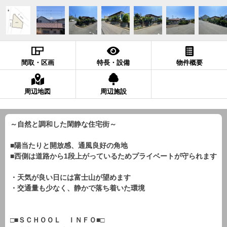
間取・区画
特長・設備
物件概要
周辺地図
周辺施設
～自然と調和した閑静な住宅街～
■陽当たりと開放感、通風良好の角地
■西側は道路から1段上がっているためプライベートが守られます
・天気が良い日には富士山が望めます
・交通量も少なく、静かで落ち着いた環境
□■ＳＣＨＯＯＬ ＩＮＦＯ■□