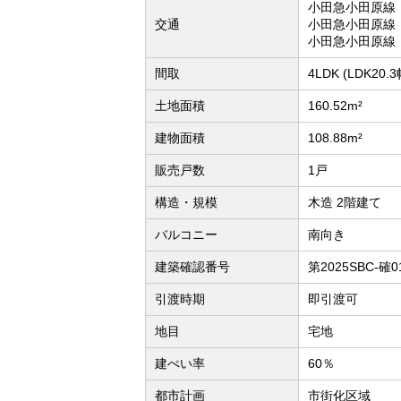
小田急小田原線
交通
小田急小田原線
小田急小田原線「
間取
4LDK (LDK2
土地面積
160.52m²
建物面積
108.88m²
販売戸数
1戸
構造・規模
木造 2階建て
バルコニー
南向き
建築確認番号
第2025SBC-確0
引渡時期
即引渡可
地目
宅地
建ぺい率
60％
都市計画
市街化区域