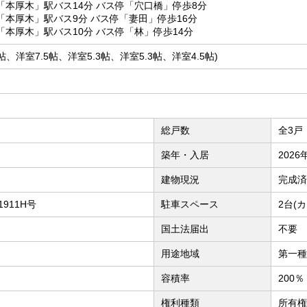
「本厚木」駅バス14分 バス停「穴口橋」停歩8分
「本厚木」駅バス9分 バス停「妻田」停歩16分
本厚木」駅バス10分 バス停「林」停歩14分
0.3帖、洋室7.5帖、洋室5.3帖、洋室5.3帖、洋室4.5帖)
総戸数
全3戸
築年・入居
2026
建物現況
完成済
1911H号
駐車スペース
2台(
国土法届出
不要
用途地域
第一種
容積率
200％
権利種類
所有権