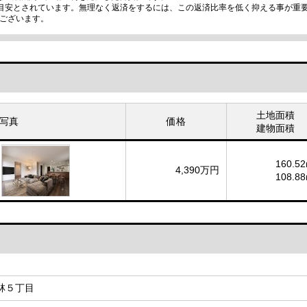
の目安とされています。無理なく返済をするには、この返済比率を低く抑える事が重
ございます。
土地面積
写真
価格
建物面積
160.52
4,390万円
108.88
林５丁目