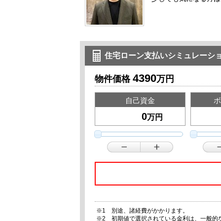
住宅ローン支払いシミュレーシ
4390
物件価格
万円
自己資金
ボ
万円
※1 別途、諸経費がかかります。
※2 初期値で選択されている金利は、一般的