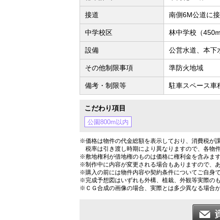
接道
南側6M公道に
中学校区
林中学校（450
設備
公営水道、本下
その他制限事項
準防火地域
備考・制限等
駐車スペース車
こだわり項目
公園800m以内
※価格は物件の代金総額を表示しており、消費税が課
税率は引き渡し時期により異なりますので、各物
※敷地権利が借地権のものは価格に権利金を含みま
※制作中に内容が変更される場合もありますので、
※購入の前には物件内容や契約条件についてご自身
※完成予想図はいずれも外構、植栽、外観等実際の
※ＣＧ合成の画像の場合、実際とは多少異なる場合