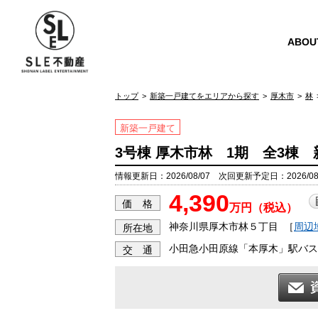
ABOU
トップ
新築一戸建てをエリアから探す
厚木市
林
新築一戸建て
3号棟 厚木市林 1期 全3棟
情報更新日：2026/08/07 次回更新予定日：2026/08
4,390
価 格
万円（税込）
神奈川県厚木市林５丁目
［
周辺
所在地
小田急小田原線「本厚木」駅バス1
交 通