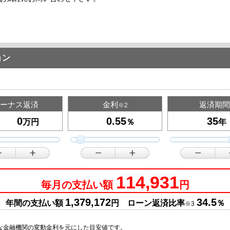
ョン
ーナス返済
金利
返済期間
※2
万円
％
年
114,931
毎月の支払い額
円
1,379,172
34.5
年間の支払い額
円 ローン返済比率
％
※3
な金融機関の変動金利を元にした目安値です。