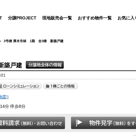
T
分譲PROJECT
現地販売会一覧
おすすめ物件一覧
お気に入
3号棟 厚木市林 1期 全3棟 新築戸建
 新築戸建
/21
地図
］
4分 停歩8分