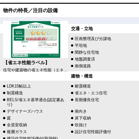
物件の特長／注目の設備
交通・立地
区画整理及び分譲地
平坦地
閑静な住宅地
地盤調査済
【省エネ性能ラベル】
南側道路
住宅や建築物の省エネ性能（エネルギー消費性能・断熱性能）や目安光熱費などを、星の数やマークで分かりやすく表示し、消費者が性能を比較検討しやすくするためのラベルです。
建物・構造
LDK15帖以上
耐震構造
制震構造
省エネ・エコ住宅
BELS/省エネ基準適合(認定書あ
長期優良住宅
り)
デザイナーズハウス
南向き
庭
床下収納
全居室収納
吹抜け
複層ガラス
設計住宅性能評価付
建設住宅性能評価付(新築時)