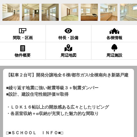
間取・区画
特長・設備
各棟情報
物件概要
周辺地図
周辺施設
【駐車２台可】開発分譲地全６棟/都市ガス/全棟南向き新築戸建
■繰り返す地震に強い耐震等級３＋制震ダンパー
■設計、建設住宅性能評価Ｗ取得
・ＬＤＫ１６帖以上の開放感ある広々としたリビング
・各居室収納＋α収納が充実した魅力的な間取り
□■ＳＣＨＯＯＬ ＩＮＦＯ■□