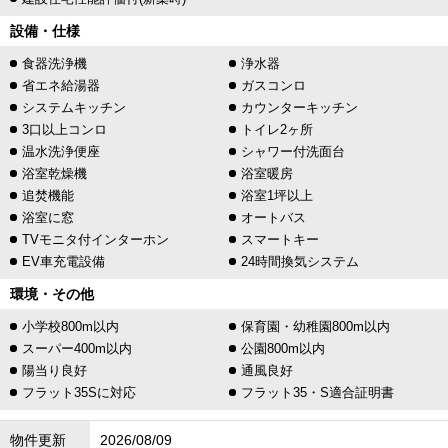
設備・仕様
食器洗浄機
浄水器
省エネ給湯器
ガスコンロ
システムキッチン
カウンターキッチン
3口以上コンロ
トイレ2ヶ所
温水洗浄便座
シャワー付洗面台
浴室乾燥機
浴室暖房
追焚機能
浴室1坪以上
浴室に窓
オートバス
TVモニタ付インターホン
スマートキー
EV車充電設備
24時間換気システム
環境・その他
小学校800m以内
保育園・幼稚園800m以内
スーパー400m以内
公園800m以内
陽当り良好
通風良好
フラット35Sに対応
フラット35・S適合証明書
物件更新
2026/08/09