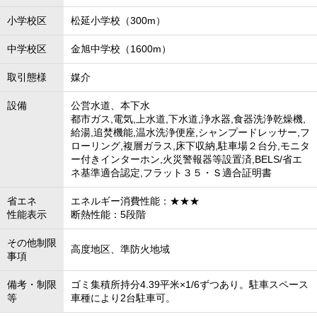
小学校区
松延小学校（300m）
中学校区
金旭中学校（1600m）
取引態様
媒介
設備
公営水道、本下水
都市ガス,電気,上水道,下水道,浄水器,食器洗浄乾燥機,
給湯,追焚機能,温水洗浄便座,シャンプードレッサー,フ
ローリング,複層ガラス,床下収納,駐車場２台分,モニタ
ー付きインターホン,火災警報器等設置済,BELS/省エ
ネ基準適合認定,フラット３５・Ｓ適合証明書
省エネ
エネルギー消費性能：★★★
性能表示
断熱性能：5段階
その他制限
高度地区、準防火地域
事項
備考・制限
ゴミ集積所持分4.39平米×1/6ずつあり。駐車スペース
等
車種により2台駐車可。