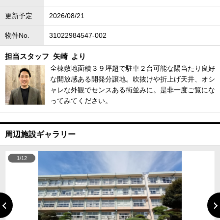
更新予定
2026/08/21
物件No.
31022984547-002
担当スタッフ
矢崎
より
全棟敷地面積３９坪超で駐車２台可能な陽当たり良好
な開放感ある開発分譲地。吹抜けや折上げ天井、オシ
ャレな外観でセンスある街並みに。是非一度ご覧にな
ってみてください。
周辺施設ギャラリー
1/12