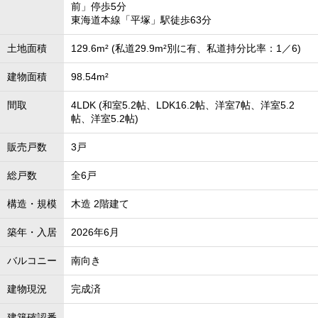
前」停歩5分
東海道本線「平塚」駅徒歩63分
土地面積
129.6m² (私道29.9m²別に有、私道持分比率：1／6)
建物面積
98.54m²
間取
4LDK (和室5.2帖、LDK16.2帖、洋室7帖、洋室5.2
帖、洋室5.2帖)
販売戸数
3戸
総戸数
全6戸
構造・規模
木造 2階建て
築年・入居
2026年6月
バルコニー
南向き
建物現況
完成済
建築確認番