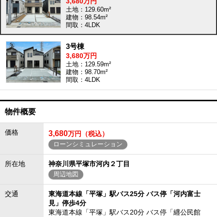
3,680万円
土地：129.60m²
建物：98.54m²
間取：4LDK
3号棟
3,680万円
土地：129.59m²
建物：98.70m²
間取：4LDK
物件概要
価格
3,680
万円（税込）
ローンシミュレーション
所在地
神奈川県平塚市河内２丁目
周辺地図
交通
東海道本線「平塚」駅バス25分 バス停「河内富士
見」停歩4分
東海道本線「平塚」駅バス20分 バス停「纒公民館