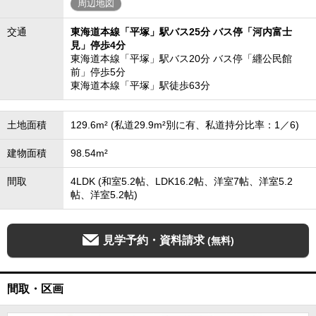
周辺地図
交通
東海道本線「平塚」駅バス25分 バス停「河内富士
見」停歩4分
東海道本線「平塚」駅バス20分 バス停「纒公民館
前」停歩5分
東海道本線「平塚」駅徒歩63分
土地面積
129.6m² (私道29.9m²別に有、私道持分比率：1／6)
建物面積
98.54m²
間取
4LDK (和室5.2帖、LDK16.2帖、洋室7帖、洋室5.2
帖、洋室5.2帖)
見学予約・資料請求
(無料)
間取・区画