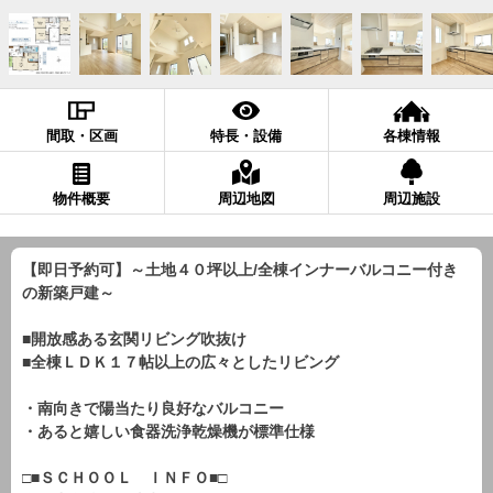
間取・区画
特長・設備
各棟情報
物件概要
周辺地図
周辺施設
【即日予約可】～土地４０坪以上/全棟インナーバルコニー付き
の新築戸建～
■開放感ある玄関リビング吹抜け
■全棟ＬＤＫ１７帖以上の広々としたリビング
・南向きで陽当たり良好なバルコニー
・あると嬉しい食器洗浄乾燥機が標準仕様
□■ＳＣＨＯＯＬ ＩＮＦＯ■□