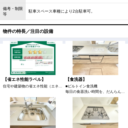
備考・制限
駐車スペース車種により2台駐車可。
等
物件の特長／注目の設備
【省エネ性能ラベル】
【食洗器】
住宅や建築物の省エネ性能（エネルギー消費性能・断熱性能）や目安光熱費などを、星の数やマークで分かりやすく表示し、消費者が性能を比較検討しやすくするためのラベルです。
■ビルトイン食洗機
毎日の食器洗い時間を、だんらんの時間に。すっきりビルトイン食洗器で時短だけではなく節水効果もあります！