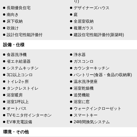
り)
長期優良住宅
デザイナーズハウス
南向き
庭
床下収納
全居室収納
吹抜け
複層ガラス
設計住宅性能評価付
建設住宅性能評価付(新築時)
設備・仕様
食器洗浄機
浄水器
省エネ給湯器
ガスコンロ
システムキッチン
カウンターキッチン
3口以上コンロ
パントリー(食器・食品の収納庫)
トイレ2ヶ所
温水洗浄便座
タンクレストイレ
浴室乾燥機
浴室暖房
追焚機能
浴室1坪以上
浴室に窓
オートバス
ウォークインクローゼット
TVモニタ付インターホン
スマートキー
EV車充電設備
24時間換気システム
環境・その他