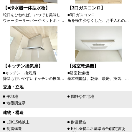
【■浄水器一体型水栓】
【3口ガスコンロ】
蛇口をひねれば、いつでも美味しい水が飲めるのは大きなメリットです。
■3口ガスコンロ
ウォーターサーバーやペットボトルをその都度入れるのは大変ですが、シンク内の蛇口から浄水出れば楽に炊事ができますね。
角を極力少なくした、お手入れのしやすい「すっきりクリーンごとく」。3口全てに温度センサーが付き、高温炒め機能付き。片面焼きグリルも搭載しています。消し忘れ消火機能付き、安全で機能的なガスコンロです。
【キッチン換気扇】
【浴室乾燥機】
■キッチン 換気扇
■浴室乾燥機
掃除も行いやすいキッチンの換気扇です。換気扇用フィルターを利用すればお掃除も簡易に済みます。
基本機能は、乾燥、暖房、換気、涼風、24時間換気の5つです。それぞれの機能に特長があり、毎日使用するにあたり、季節に合った使用方法がありますので、浴室乾燥機は年間を通して使うことができます。
交通・立地
平坦地
閑静な住宅地
地盤調査済
建物・構造
LDK15帖以上
耐震構造
制震構造
BELS/省エネ基準適合(認定書あ