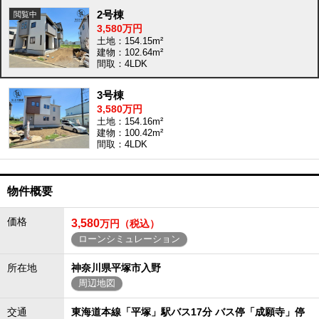
2号棟
3,580万円
土地：154.15m²
建物：102.64m²
間取：4LDK
3号棟
3,580万円
土地：154.16m²
建物：100.42m²
間取：4LDK
物件概要
価格
3,580
万円（税込）
ローンシミュレーション
所在地
神奈川県平塚市入野
周辺地図
交通
東海道本線「平塚」駅バス17分 バス停「成願寺」停