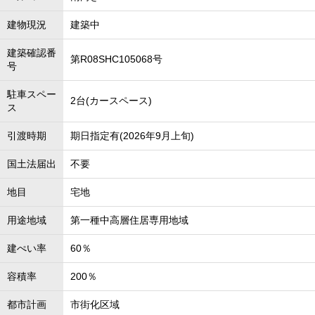
建物現況
建築中
建築確認番
第R08SHC105068号
号
駐車スペー
2台(カースペース)
ス
引渡時期
期日指定有(2026年9月上旬)
国土法届出
不要
地目
宅地
用途地域
第一種中高層住居専用地域
建ぺい率
60％
容積率
200％
都市計画
市街化区域