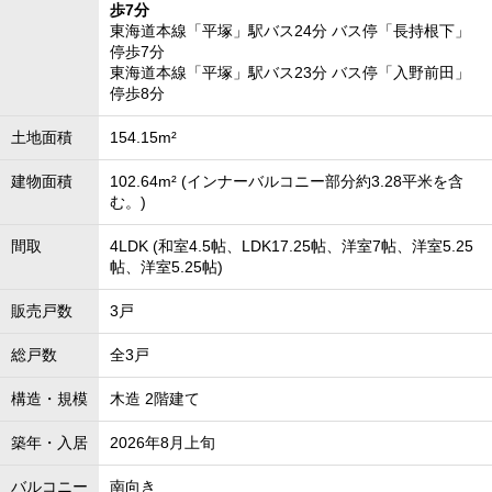
歩7分
東海道本線「平塚」駅バス24分 バス停「長持根下」
停歩7分
東海道本線「平塚」駅バス23分 バス停「入野前田」
停歩8分
土地面積
154.15m²
建物面積
102.64m² (インナーバルコニー部分約3.28平米を含
む。)
間取
4LDK (和室4.5帖、LDK17.25帖、洋室7帖、洋室5.25
帖、洋室5.25帖)
販売戸数
3戸
総戸数
全3戸
構造・規模
木造 2階建て
築年・入居
2026年8月上旬
バルコニー
南向き