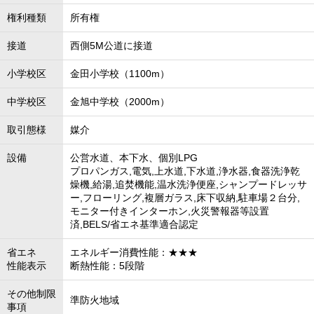
権利種類
所有権
接道
西側5M公道に接道
小学校区
金田小学校（1100m）
中学校区
金旭中学校（2000m）
取引態様
媒介
設備
公営水道、本下水、個別LPG
プロパンガス,電気,上水道,下水道,浄水器,食器洗浄乾
燥機,給湯,追焚機能,温水洗浄便座,シャンプードレッサ
ー,フローリング,複層ガラス,床下収納,駐車場２台分,
モニター付きインターホン,火災警報器等設置
済,BELS/省エネ基準適合認定
省エネ
エネルギー消費性能：★★★
性能表示
断熱性能：5段階
その他制限
準防火地域
事項