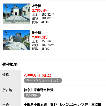
3号棟
2,780万円
土地：150.32m²
建物：101.02m²
間取：4LDK
5号棟
2,680万円
土地：150.19m²
建物：102.26m²
間取：4LDK
物件概要
価格
2,980
万円（税込）
ローンシミュレーション
所在地
神奈川県秦野市渋沢
周辺地図
交通
小田急小田原線「秦野」駅バス12分 バス停「三協町