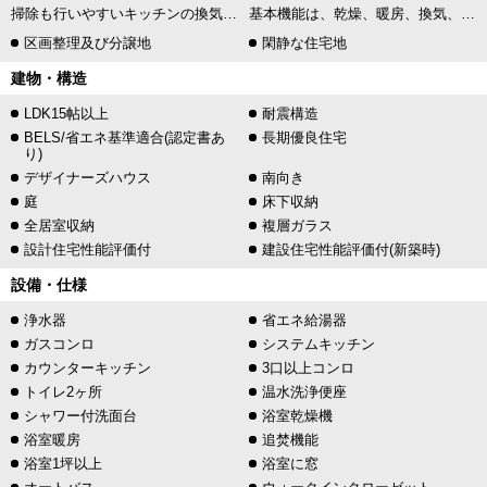
掃除も行いやすいキッチンの換気扇です。換気扇用フィルターを利用すればお掃除も簡易に済みます。
基本機能は、乾燥、暖房、換気、涼風、24時間換気の5つです。それぞれの機能に特長があり、毎日使用するにあたり、季節に合った使用方法がありますので、浴室乾燥機は年間を通して使うことができます。
区画整理及び分譲地
閑静な住宅地
建物・構造
LDK15帖以上
耐震構造
BELS/省エネ基準適合(認定書あ
長期優良住宅
り)
デザイナーズハウス
南向き
庭
床下収納
全居室収納
複層ガラス
設計住宅性能評価付
建設住宅性能評価付(新築時)
設備・仕様
浄水器
省エネ給湯器
ガスコンロ
システムキッチン
カウンターキッチン
3口以上コンロ
トイレ2ヶ所
温水洗浄便座
シャワー付洗面台
浴室乾燥機
浴室暖房
追焚機能
浴室1坪以上
浴室に窓