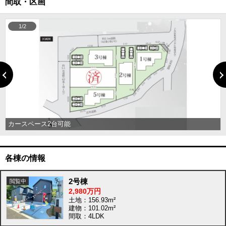
間取・区画
1/2
カースペース2台可能
各棟の情報
2号棟
2,980万円
土地：156.93m²
建物：101.02m²
間取：4LDK