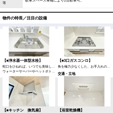
駐車スペース車種により2台駐車可。
等
物件の特長／注目の設備
【■浄水器一体型水栓】
【■3口ガスコンロ】
蛇口をひねれば、いつでも美味しい水が飲めるのは大きなメリットです。
角を極力少なくした、お手入れのしやすい「すっきりクリーンごとく」。3口全てに温度センサーが付き、高温炒め機能付き。片面焼きグリルも搭載しています。消し忘れ消火機能付き、安全で機能的なガスコンロです。
ウォーターサーバーやペットボトルをその都度入れるのは大変ですが、シンク内の蛇口から浄水出れば楽に炊事ができますね。
交通・立地
【■キッチン 換気扇】
【浴室乾燥機】