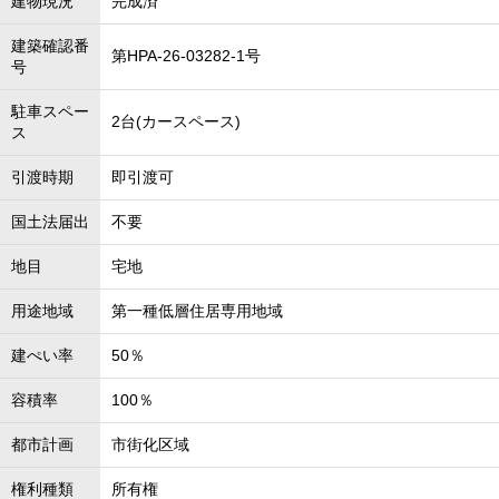
建物現況
完成済
建築確認番
第HPA-26-03282-1号
号
駐車スペー
2台(カースペース)
ス
引渡時期
即引渡可
国土法届出
不要
地目
宅地
用途地域
第一種低層住居専用地域
建ぺい率
50％
容積率
100％
都市計画
市街化区域
権利種類
所有権