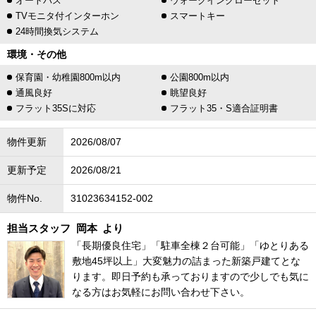
オートバス
ウォークインクローゼット
TVモニタ付インターホン
スマートキー
24時間換気システム
環境・その他
保育園・幼稚園800m以内
公園800m以内
通風良好
眺望良好
フラット35Sに対応
フラット35・S適合証明書
物件更新
2026/08/07
更新予定
2026/08/21
物件No.
31023634152-002
担当スタッフ
岡本
より
「長期優良住宅」「駐車全棟２台可能」「ゆとりある
敷地45坪以上」大変魅力の詰まった新築戸建てとな
ります。即日予約も承っておりますので少しでも気に
なる方はお気軽にお問い合わせ下さい。