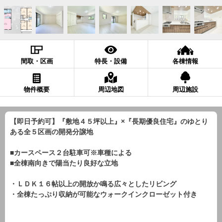
間取・区画
特長・設備
各棟情報
物件概要
周辺地図
周辺施設
【即日予約可】『敷地４５坪以上』×『長期優良住宅』のゆとり
ある全５区画の開発分譲地
■カースペース２台駐車可※車種による
■全棟南向きで陽当たり良好な立地
・ＬＤＫ１６帖以上の開放か鳴る広々としたリビング
・全棟たっぷり収納が可能なウォークインクローゼット付き