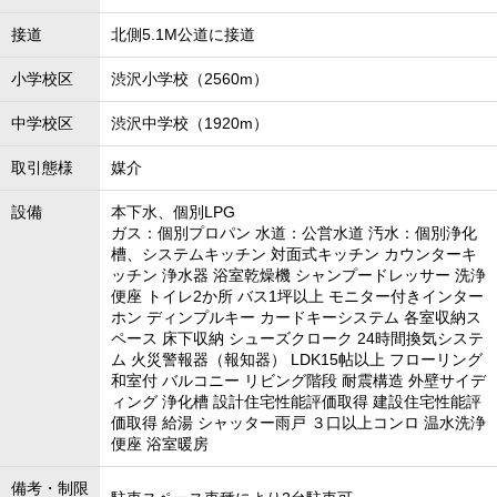
接道
北側5.1M公道に接道
小学校区
渋沢小学校（2560m）
中学校区
渋沢中学校（1920m）
取引態様
媒介
設備
本下水、個別LPG
ガス：個別プロパン 水道：公営水道 汚水：個別浄化
槽、システムキッチン 対面式キッチン カウンターキ
ッチン 浄水器 浴室乾燥機 シャンプードレッサー 洗浄
便座 トイレ2か所 バス1坪以上 モニター付きインター
ホン ディンプルキー カードキーシステム 各室収納ス
ペース 床下収納 シューズクローク 24時間換気システ
ム 火災警報器（報知器） LDK15帖以上 フローリング
和室付 バルコニー リビング階段 耐震構造 外壁サイデ
ィング 浄化槽 設計住宅性能評価取得 建設住宅性能評
価取得 給湯 シャッター雨戸 ３口以上コンロ 温水洗浄
便座 浴室暖房
備考・制限