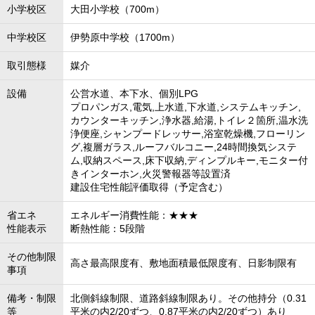
小学校区
大田小学校（700m）
中学校区
伊勢原中学校（1700m）
取引態様
媒介
設備
公営水道、本下水、個別LPG
プロパンガス,電気,上水道,下水道,システムキッチン,
カウンターキッチン,浄水器,給湯,トイレ２箇所,温水洗
浄便座,シャンプードレッサー,浴室乾燥機,フローリン
グ,複層ガラス,ルーフバルコニー,24時間換気システ
ム,収納スペース,床下収納,ディンプルキー,モニター付
きインターホン,火災警報器等設置済
建設住宅性能評価取得（予定含む）
省エネ
エネルギー消費性能：★★★
性能表示
断熱性能：5段階
その他制限
高さ最高限度有、敷地面積最低限度有、日影制限有
事項
備考・制限
北側斜線制限、道路斜線制限あり。その他持分（0.31
等
平米の内2/20ずつ、0.87平米の内2/20ずつ）あり