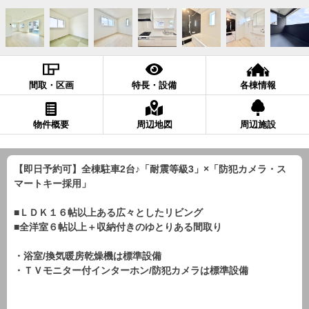
間取・区画
特長・設備
各棟情報
物件概要
周辺地図
周辺施設
【即日予約可】全棟駐車2台♪「耐震等級3」×「防犯カメラ・ス
マートキー採用」
■ＬＤＫ１６帖以上ある広々としたリビング
■全洋室６帖以上＋収納付きのゆとりある間取り
・浴室/換気暖房乾燥機は標準設備
・ＴＶモニター付インターホン/防犯カメラは標準設備