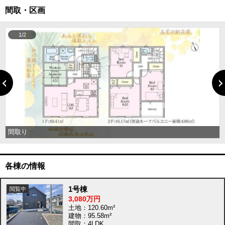
間取・区画
1/2
間取り
各棟の情報
1号棟
3,080万円
土地：120.60m²
建物：95.58m²
間取：4LDK