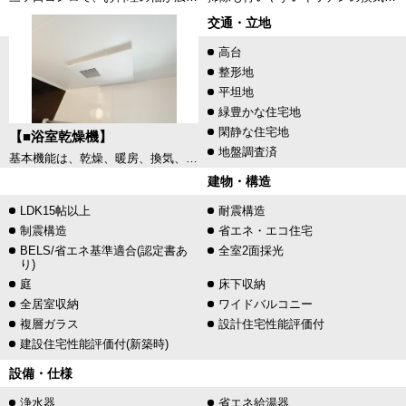
交通・立地
高台
整形地
平坦地
緑豊かな住宅地
閑静な住宅地
【■浴室乾燥機】
地盤調査済
基本機能は、乾燥、暖房、換気、涼風、24時間換気の5つです。それぞれの機能に特長があり、毎日使用するにあたり、季節に合った使用方法がありますので、浴室乾燥機は年間を通して使うことができます。(サンプル写真）
建物・構造
LDK15帖以上
耐震構造
制震構造
省エネ・エコ住宅
BELS/省エネ基準適合(認定書あ
全室2面採光
り)
庭
床下収納
全居室収納
ワイドバルコニー
複層ガラス
設計住宅性能評価付
建設住宅性能評価付(新築時)
設備・仕様
浄水器
省エネ給湯器