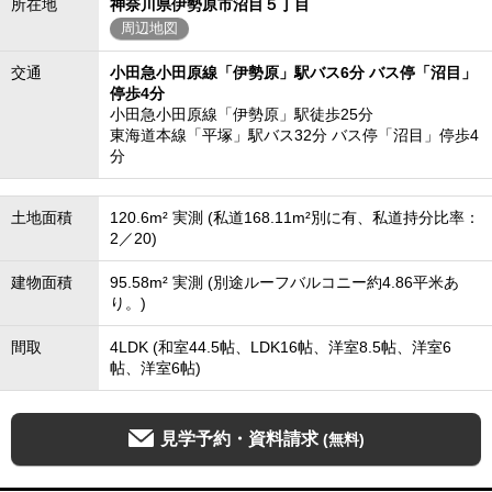
所在地
神奈川県伊勢原市沼目５丁目
周辺地図
交通
小田急小田原線「伊勢原」駅バス6分 バス停「沼目」
停歩4分
小田急小田原線「伊勢原」駅徒歩25分
東海道本線「平塚」駅バス32分 バス停「沼目」停歩4
分
土地面積
120.6m² 実測 (私道168.11m²別に有、私道持分比率：
2／20)
建物面積
95.58m² 実測 (別途ルーフバルコニー約4.86平米あ
り。)
間取
4LDK (和室44.5帖、LDK16帖、洋室8.5帖、洋室6
帖、洋室6帖)
見学予約・資料請求
(無料)