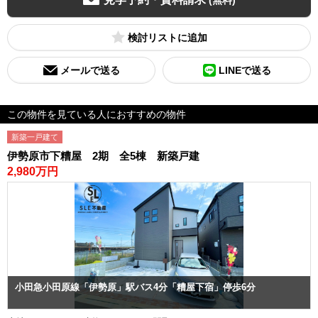
(無料)
検討リスト
メールで送る
LINEで送る
この物件を見ている人におすすめの物件
新築一戸建て
伊勢原市下糟屋 2期 全5棟 新築戸建
2,980万円
小田急小田原線「伊勢原」駅バス4分「糟屋下宿」停歩6分