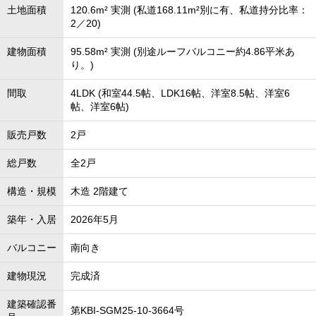
土地面積
120.6m² 実測 (私道168.11m²別に有、私道持分比率：
2／20)
建物面積
95.58m² 実測 (別途ルーフバルコニー約4.86平米あ
り。)
間取
4LDK (和室44.5帖、LDK16帖、洋室8.5帖、洋室6
帖、洋室6帖)
販売戸数
2戸
総戸数
全2戸
構造・規模
木造 2階建て
築年・入居
2026年5月
バルコニー
南向き
建物現況
完成済
建築確認番
第KBI-SGM25-10-3664号