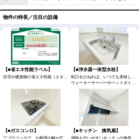
物件の特長／注目の設備
【■省エネ性能ラベル】
【■浄水器一体型水栓】
住宅や建築物の省エネ性能（エネルギー消費性能・断熱性能）や目安光熱費などを、星の数やマークで分かりやすく表示し、消費者が性能を比較検討しやすくするためのラベルです。
蛇口をひねれば、いつでも美味しい水が飲めるのは大きなメリットです。
ウォーターサーバーやペットボトルをその都度入れるのは大変ですが、シンク内の蛇口から浄水出れば楽に炊事ができますね。(サンプル写真）
【■ガスコンロ】
【■キッチン 換気扇】
三ツ口コンロで、お料理の幅が広がります。グリル付き。(サンプル写真）
掃除も行いやすいキッチンの換気扇です。換気扇用フィルターを利用すればお掃除も簡易に済みます。(サンプル写真）