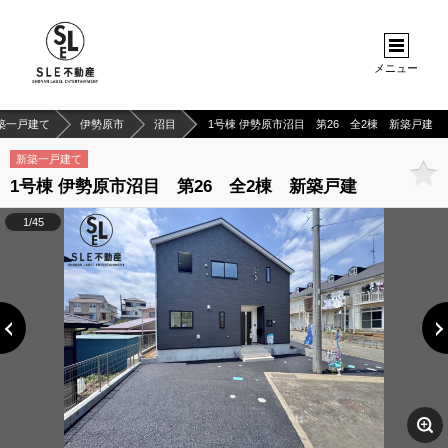
メニュー
築一戸建て
伊勢原市
沼目
1号棟 伊勢原市沼目 第26 全2棟 新築戸建
新築一戸建て
1号棟 伊勢原市沼目 第26 全2棟 新築戸建
1/45