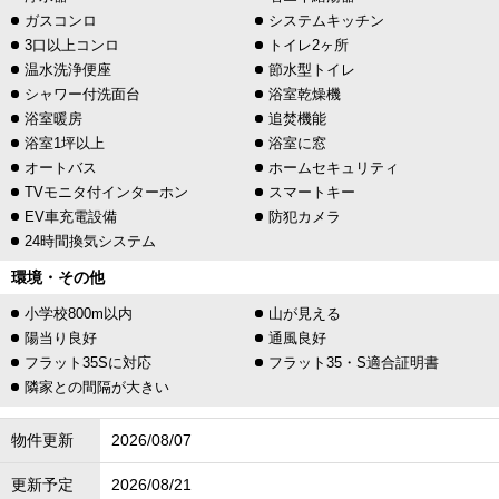
ガスコンロ
システムキッチン
3口以上コンロ
トイレ2ヶ所
温水洗浄便座
節水型トイレ
シャワー付洗面台
浴室乾燥機
浴室暖房
追焚機能
浴室1坪以上
浴室に窓
オートバス
ホームセキュリティ
TVモニタ付インターホン
スマートキー
EV車充電設備
防犯カメラ
24時間換気システム
環境・その他
小学校800m以内
山が見える
陽当り良好
通風良好
フラット35Sに対応
フラット35・S適合証明書
隣家との間隔が大きい
物件更新
2026/08/07
更新予定
2026/08/21