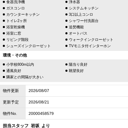
食器洗浄機
浄水器
ガスコンロ
システムキッチン
カウンターキッチン
3口以上コンロ
トイレ2ヶ所
シャワー付洗面台
浴室乾燥機
追焚機能
浴室に窓
オートバス
リビング階段
ウォークインクローゼット
シューズインクローゼット
TVモニタ付インターホン
環境・その他
小学校800m以内
陽当り良好
通風良好
眺望良好
隣家との間隔が大きい
物件更新
2026/08/07
更新予定
2026/08/21
物件No.
20000458579
担当スタッフ
岩坂
より