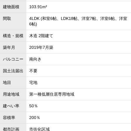
建物面積
103.91m²
間取
4LDK (和室6帖、LDK18帖、洋室7帖、洋室6帖、洋室
6帖)
構造・規模
木造 2階建て
築年月
2019年7月築
バルコニー
南向き
国土法届出
不要
地目
宅地
用途地域
第一種低層住居専用地域
建ぺい率
50％
容積率
200％
都市計画
市街化区域