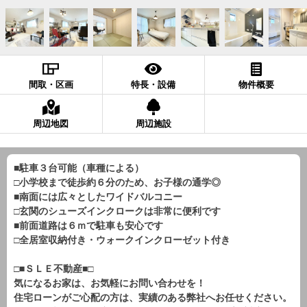
間取・区画
特長・設備
物件概要
周辺地図
周辺施設
■駐車３台可能（車種による）
□小学校まで徒歩約６分のため、お子様の通学◎
■南面には広々としたワイドバルコニー
□玄関のシューズインクロークは非常に便利です
■前面道路は６ｍで駐車も安心です
□全居室収納付き・ウォークインクローゼット付き
□■ＳＬＥ不動産■□
気になるお家は、お気軽にお問い合わせを！
住宅ローンがご心配の方は、実績のある弊社へお任せください。