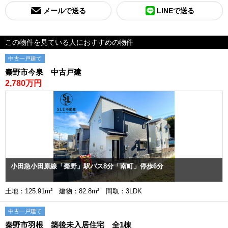
メールで送る
LINEで送る
この物件を見ている人におすすめの物件
中古一戸建て
秦野市今泉 中古戸建
2,780万円
小田急小田原線「秦野」駅バス8分「南町」停歩6分
土地：125.91m² 建物：82.8m² 間取：3LDK
中古一戸建て
秦野市羽根 築後未入居住宅 全1棟