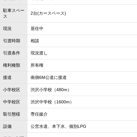
駐車スペー
2台(カースペース)
ス
現況
居住中
引渡時期
相談
引渡条件
現況渡し
権利種類
所有権
接道
南側6M公道に接道
小学校区
渋沢小学校（480m）
中学校区
渋沢中学校（1600m）
取引態様
専任媒介
設備
公営水道、本下水、個別LPG