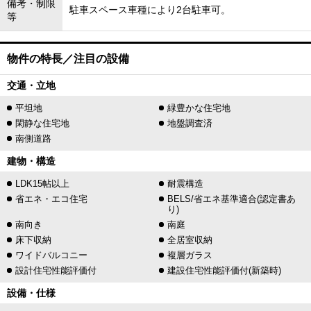
備考・制限
駐車スペース車種により2台駐車可。
等
物件の特長／注目の設備
交通・立地
平坦地
緑豊かな住宅地
閑静な住宅地
地盤調査済
南側道路
建物・構造
LDK15帖以上
耐震構造
省エネ・エコ住宅
BELS/省エネ基準適合(認定書あ
り)
南向き
南庭
床下収納
全居室収納
ワイドバルコニー
複層ガラス
設計住宅性能評価付
建設住宅性能評価付(新築時)
設備・仕様