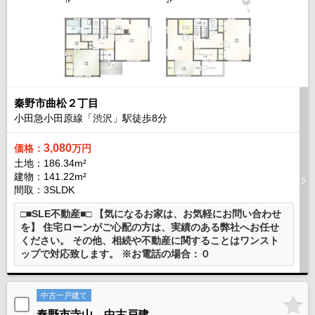
秦野市曲松２丁目
小田急小田原線「渋沢」駅徒歩
8
分
3,080
価格：
万円
土地：186.34m²
建物：141.22m²
間取：3SLDK
□■SLE不動産■□ 【気になるお家は、お気軽にお問い合わせ
を】 住宅ローンがご心配の方は、実績のある弊社へお任せ
ください。 その他、相続や不動産に関することはワンスト
ップで対応致します。 ※お電話の場合：０
中古一戸建て
秦野市寺山 中古戸建