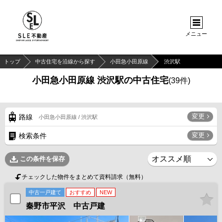
メニュー
トップ
中古住宅を沿線から探す
小田急小田原線
渋沢駅
小田急小田原線 渋沢駅の中古住宅
(
39
件)
変更
路線
小田急小田原線 / 渋沢駅
変更
検索条件
この条件を保存
チェックした物件をまとめて資料請求（無料）
中古一戸建て
おすすめ
NEW
秦野市平沢 中古戸建