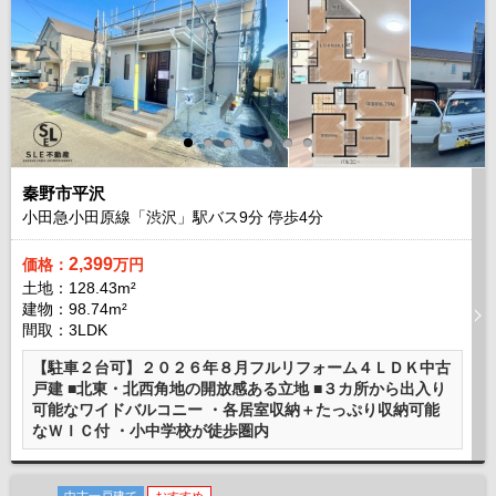
秦野市平沢
小田急小田原線「渋沢」駅バス
9
分 停歩
4
分
2,399
価格：
万円
土地：128.43m²
建物：98.74m²
間取：3LDK
【駐車２台可】２０２６年８月フルリフォーム４ＬＤＫ中古
戸建 ■北東・北西角地の開放感ある立地 ■３カ所から出入り
可能なワイドバルコニー ・各居室収納＋たっぷり収納可能
なＷＩＣ付 ・小中学校が徒歩圏内