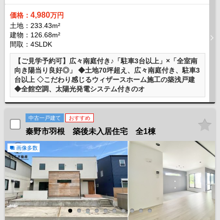
4,980
価格：
万円
土地：233.43m²
建物：126.68m²
間取：4SLDK
【ご見学予約可】広々南庭付き♪「駐車3台以上」×「全室南
向き陽当り良好◎」 ◆土地70坪超え、広々南庭付き、駐車3
台以上 ◇こだわり感じるウィザースホーム施工の築浅戸建
◆全館空調、太陽光発電システム付きのオ
中古一戸建て
おすすめ
秦野市羽根 築後未入居住宅 全1棟
画像多数