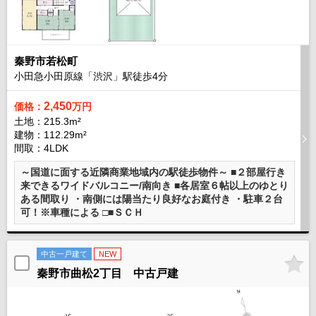
秦野市若松町
小田急小田原線「渋沢」駅徒歩
4
分
2,450
価格：
万円
土地：215.3m²
建物：112.29m²
間取：4LDK
～国道に面する近隣商業地域内の駅徒歩物件～ ■２部屋行き
来できるワイドバルコニー/南向き ■各居室６帖以上のゆとり
ある間取り ・南側には陽当たり良好なお庭付き ・駐車２台
可！※車種による □■ＳＣＨ
中古一戸建て
NEW
秦野市曲松2丁目 中古戸建