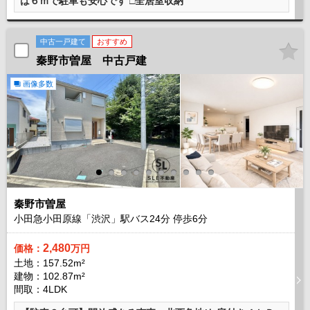
は６ｍで駐車も安心です □全居室収納
中古一戸建て
おすすめ
秦野市曽屋 中古戸建
画像多数
秦野市曽屋
小田急小田原線「渋沢」駅バス
24
分 停歩
6
分
2,480
価格：
万円
土地：157.52m²
建物：102.87m²
間取：4LDK