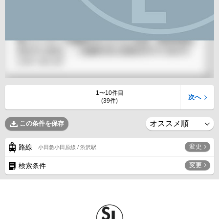
1〜10件目
次へ
(39件)
この条件を保存
変更
路線
小田急小田原線 / 渋沢駅
変更
検索条件