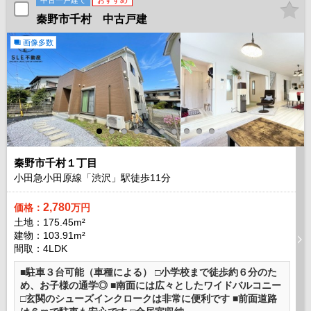
中古一戸建て
おすすめ
秦野市千村 中古戸建
画像多数
秦野市千村１丁目
小田急小田原線「渋沢」駅徒歩
11
分
2,780
価格：
万円
土地：175.45m²
建物：103.91m²
間取：4LDK
■駐車３台可能（車種による） □小学校まで徒歩約６分のた
め、お子様の通学◎ ■南面には広々としたワイドバルコニー
□玄関のシューズインクロークは非常に便利です ■前面道路