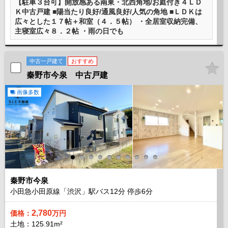
【駐車３台可】開放感ある南東・北西角地/お庭付き４ＬＤ
Ｋ中古戸建 ■陽当たり良好/通風良好/人気の角地 ■ＬＤＫは
広々とした１７帖＋和室（４．５帖） ・全居室収納完備、
主寝室広々８．２帖 ・雨の日でも
中古一戸建て
おすすめ
秦野市今泉 中古戸建
画像多数
秦野市今泉
小田急小田原線「渋沢」駅バス
12
分 停歩
6
分
2,780
価格：
万円
土地：125.91m²