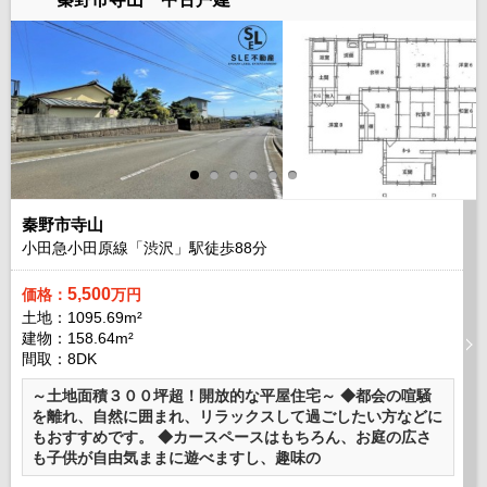
秦野市寺山
小田急小田原線「渋沢」駅徒歩
88
分
5,500
価格：
万円
土地：1095.69m²
建物：158.64m²
間取：8DK
～土地面積３００坪超！開放的な平屋住宅～ ◆都会の喧騒
を離れ、自然に囲まれ、リラックスして過ごしたい方などに
もおすすめです。 ◆カースペースはもちろん、お庭の広さ
も子供が自由気ままに遊べますし、趣味の