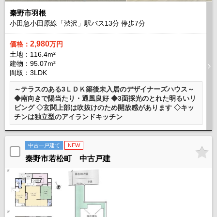
秦野市羽根
小田急小田原線「渋沢」駅バス
13
分 停歩
7
分
2,980
価格：
万円
土地：116.4m²
建物：95.07m²
間取：3LDK
～テラスのある3ＬＤＫ築後未入居のデザイナーズハウス～
◆南向きで陽当たり・通風良好 ◆3面採光のとれた明るいリ
ビング ◇玄関上部は吹抜けのため開放感があります ◇キッ
チンは独立型のアイランドキッチン
中古一戸建て
NEW
秦野市若松町 中古戸建