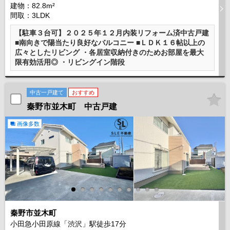
建物：82.8m²
間取：3LDK
【駐車３台可】２０２５年１２月内装リフォーム済中古戸建
■南向きで陽当たり良好なバルコニー ■ＬＤＫ１６帖以上の
広々としたリビング ・各居室収納付きのためお部屋を最大
限有効活用◎ ・リビングイン階段
中古一戸建て
おすすめ
秦野市並木町 中古戸建
画像多数
秦野市並木町
小田急小田原線「渋沢」駅徒歩
17
分