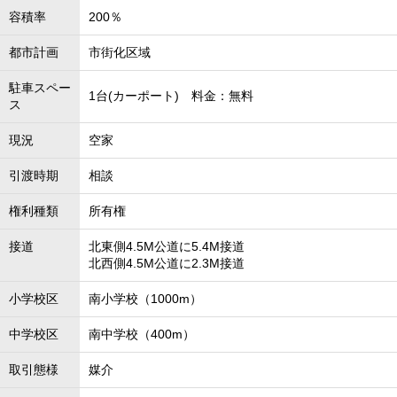
容積率
200％
都市計画
市街化区域
駐車スペー
1台(カーポート) 料金：無料
ス
現況
空家
引渡時期
相談
権利種類
所有権
接道
北東側4.5M公道に5.4M接道
北西側4.5M公道に2.3M接道
小学校区
南小学校（1000m）
中学校区
南中学校（400m）
取引態様
媒介