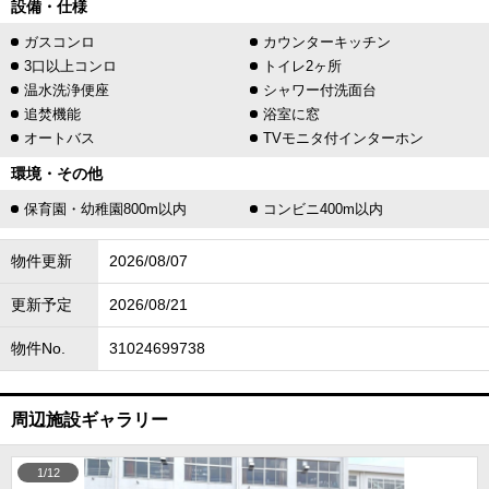
設備・仕様
ガスコンロ
カウンターキッチン
3口以上コンロ
トイレ2ヶ所
温水洗浄便座
シャワー付洗面台
追焚機能
浴室に窓
オートバス
TVモニタ付インターホン
環境・その他
保育園・幼稚園800m以内
コンビニ400m以内
物件更新
2026/08/07
更新予定
2026/08/21
物件No.
31024699738
周辺施設ギャラリー
1/12