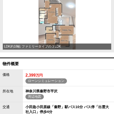
LDK約18帖 ファミリータイプの３LDK
物件概要
価格
2,399
万円
ローンシミュレーション
所在地
神奈川県秦野市平沢
周辺地図
交通
小田急小田原線「秦野」駅バス10分 バス停「出雲大
社入口」停歩4分