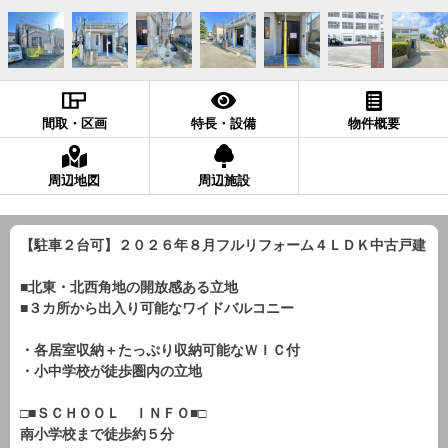
間取・区画
特長・設備
物件概要
周辺地図
周辺施設
【駐車２台可】２０２６年８月フルリフォーム４ＬＤＫ中古戸建
■北東・北西角地の開放感ある立地
■３カ所から出入り可能なワイドバルコニー
・各居室収納＋たっぷり収納可能なＷＩＣ付
・小中学校が徒歩圏内の立地
□■ＳＣＨＯＯＬ ＩＮＦＯ■□
南小学校まで徒歩約５分