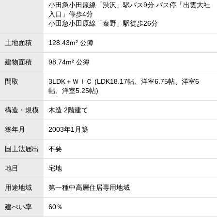
小田急小田原線「渋沢」駅バス9分 バス停「出雲大社
入口」停歩4分
小田急小田原線「秦野」駅徒歩26分
土地面積
128.43m² 公簿
建物面積
98.74m² 公簿
間取
3LDK＋ＷＩＣ (LDK18.17帖、洋室6.75帖、洋室6
帖、洋室5.25帖)
構造・規模
木造 2階建て
築年月
2003年1月築
国土法届出
不要
地目
宅地
用途地域
第一種中高層住居専用地域
建ぺい率
60％