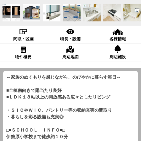
間取・区画
特長・設備
各棟情報
物件概要
周辺地図
周辺施設
～家族のぬくもりを感じながら、のびやかに暮らす毎日～
■全棟南向きで陽当たり良好
■ＬＤＫ１８帖以上の開放感ある広々としたリビング
・ＳＩＣやＷＩＣ、パントリー等の収納充実の間取り
・暮らしを彩る設備も充実◎
□■ＳＣＨＯＯＬ ＩＮＦＯ■□
伊勢原小学校まで徒歩約１０分