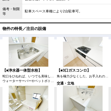
備考・制限
駐車スペース車種により2台駐車可。
等
物件の特長／注目の設備
【■浄水器一体型水栓】
【■3口ガスコンロ】
蛇口をひねれば、いつでも美味しい水が飲めるのは大きなメリットです。
角を極力少なくした、お手入れのしやすい「すっきりクリーンごとく」。3口全てに温度センサーが付き、高温炒め機能付き。片面焼きグリルも搭載しています。消し忘れ消火機能付き、安全で機能的なガスコンロです。
ウォーターサーバーやペットボトルをその都度入れるのは大変ですが、シンク内の蛇口から浄水出れば楽に炊事ができますね。
交通・立地