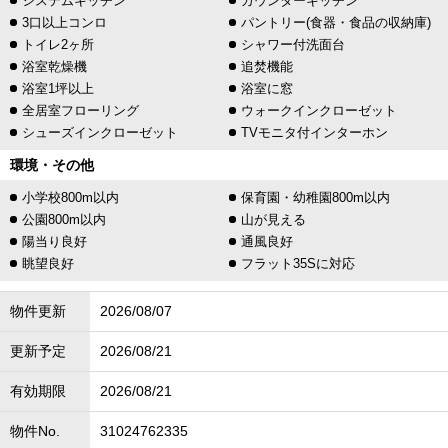
システムキッチン
カウンターキッチン
3口以上コンロ
パントリー(食器・食品の収納庫)
トイレ2ヶ所
シャワー付洗面台
浴室乾燥機
追焚機能
浴室1坪以上
浴室に窓
全居室フローリング
ウォークインクローゼット
シューズインクローゼット
TVモニタ付インターホン
環境・その他
小学校800m以内
保育園・幼稚園800m以内
公園800m以内
山が見える
陽当り良好
通風良好
眺望良好
フラット35Sに対応
物件更新
2026/08/07
更新予定
2026/08/21
有効期限
2026/08/21
物件No.
31024762335