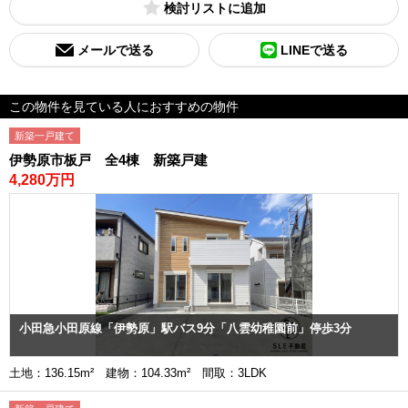
検討リスト
メールで送る
LINEで送る
この物件を見ている人におすすめの物件
新築一戸建て
伊勢原市板戸 全4棟 新築戸建
4,280万円
小田急小田原線「伊勢原」駅バス9分「八雲幼稚園前」停歩3分
土地：136.15m² 建物：104.33m² 間取：3LDK