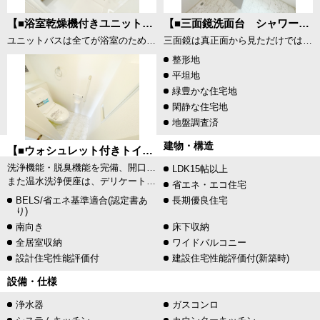
【■浴室乾燥機付きユニットバス（追炊き付き）（サンプル画像）】
【■三面鏡洗面台 シャワーヘッド付き（サンプル画像）】
ユニットバスは全てが浴室のために設計されているため、掃除のしやすさやカビの生えにくさ汚れにくさに特化しています。 素材は汚れが付きにくいものが使用され、お手入れが最小限に抑えられる浴室となっております。
三面鏡は真正面から見ただけでは気付けない色んな角度から確認でき、収納スペースが豊富であるということがメリットです。また、シャワーヘッド付きの水栓です。ミラー扉の内側がすべて収納スペースになっています。
整形地
平坦地
緑豊かな住宅地
閑静な住宅地
地盤調査済
建物・構造
【■ウォシュレット付きトイレ（サンプル画像）】
洗浄機能・脱臭機能を完備、開口窓も設け清潔な室内にすることが可能です。
LDK15帖以上
また温水洗浄便座は、デリケートな皮膚などを清潔に保つことができ、便座も温度調節ができるので、寒い冬も快適にトイレに座ることが可能。
省エネ・エコ住宅
BELS/省エネ基準適合(認定書あ
長期優良住宅
り)
南向き
床下収納
全居室収納
ワイドバルコニー
設計住宅性能評価付
建設住宅性能評価付(新築時)
設備・仕様
浄水器
ガスコンロ