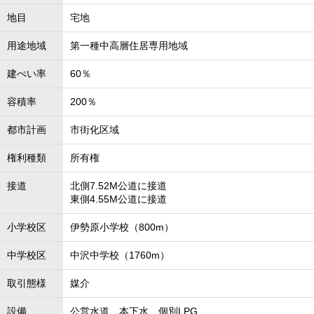
地目
宅地
用途地域
第一種中高層住居専用地域
建ぺい率
60％
容積率
200％
都市計画
市街化区域
権利種類
所有権
接道
北側7.52M公道に接道
東側4.55M公道に接道
小学校区
伊勢原小学校（800m）
中学校区
中沢中学校（1760m）
取引態様
媒介
設備
公営水道、本下水、個別LPG