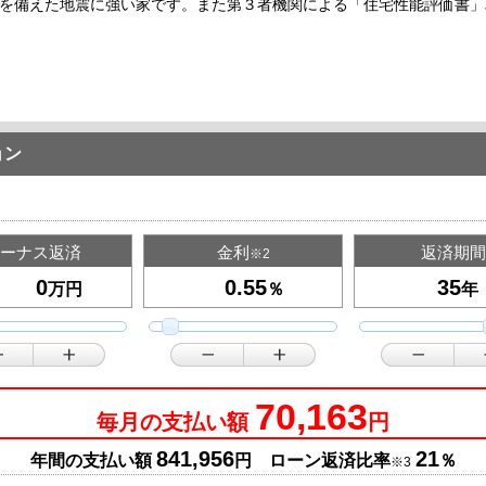
を備えた地震に強い家です。また第３者機関による「住宅性能評価書」
ョン
ーナス返済
金利
返済期間
※2
万円
％
年
70,163
毎月の支払い額
円
841,956
21
年間の支払い額
円 ローン返済比率
％
※3