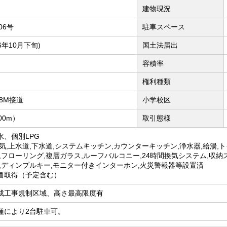
建物現況
06号
駐車スペース
6年10月下旬)
国土法届出
容積率
権利種類
8M接道
小学校区
00m）
取引態様
、個別LPG
気,上水道,下水道,システムキッチン,カウンターキッチン,浄水器,給湯,
,フローリング,複層ガラス,ルーフバルコニー,24時間換気システム,収
,ディンプルキー,モニター付きインターホン,火災警報器等設置済
価取得（予定含む）
成工事規制区域、高さ最高限度有
種により2台駐車可。