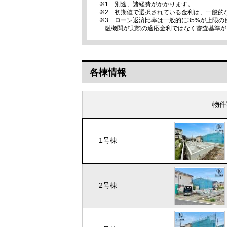
※1 別途、諸経費がかかります。
※2 初期値で選択されている金利は、一般的
※3 ローン返済比率は一般的に35%が上限
融機関が実際の適応金利ではなく審査基準が
各棟情報
物件
1号棟
2号棟