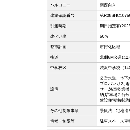
バルコニー
南西向き
建築確認番号
第R08SHC1075
引渡時期
期日指定有(202
建ぺい率
50％
都市計画
市街化区域
接道
北側6M公道に2.
中学校区
渋沢中学校（14
公営水道、本下水
プロパンガス,電
設備
サー,浴室乾燥機
納,駐車場２台分
建設住宅性能評
その他制限事項
景観法、宅地造
備考・制限等
駐車スペース車