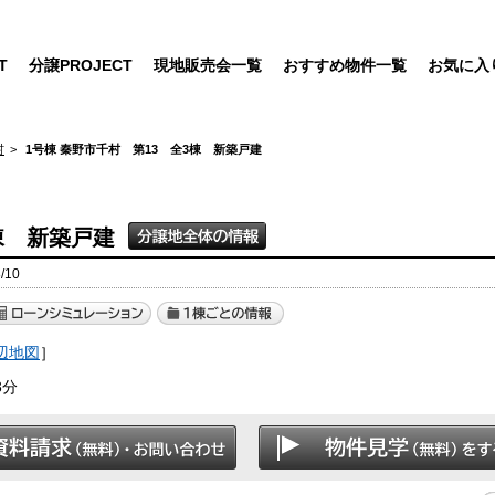
T
分譲PROJECT
現地販売会一覧
おすすめ物件一覧
お気に入
村
1号棟 秦野市千村 第13 全3棟 新築戸建
棟 新築戸建
/10
辺地図
］
3分