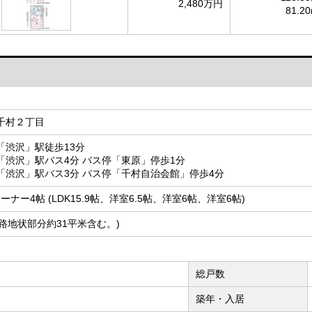
2,480万円
81.20
千村２丁目
「渋沢」駅徒歩13分
「渋沢」駅バス4分 バス停「東原」停歩1分
「渋沢」駅バス3分 バス停「千村自治会館」停歩4分
ーナー4帖 (LDK15.9帖、洋室6.5帖、洋室6帖、洋室6帖)
測 (路地状部分約31平米含む。)
総戸数
築年・入居