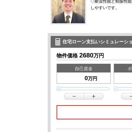
◇耐震性能と制振性能
しやすいです。
住宅ローン支払いシミュレーシ
2680
物件価格
万円
自己資金
ボ
万円