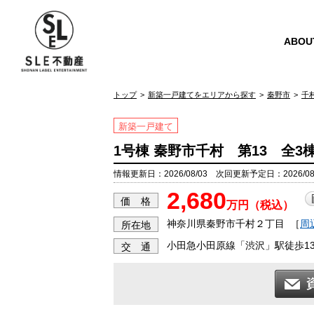
ABOU
トップ
新築一戸建てをエリアから探す
秦野市
千
新築一戸建て
1号棟 秦野市千村 第13 全3
情報更新日：2026/08/03 次回更新予定日：2026/08
2,680
価 格
万円（税込）
神奈川県秦野市千村２丁目
［
周
所在地
小田急小田原線「渋沢」駅徒歩1
交 通