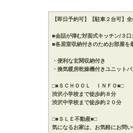
【即日予約可】【駐車２台可】全
■会話が弾む対面式キッチン/３口
■各居室収納付きのためお部屋を
・便利な玄関収納付き
・換気暖房乾燥機付きユニットバ
□■ＳＣＨＯＯＬ ＩＮＦＯ■□
渋沢小学校まで徒歩約８分
渋沢中学校まで徒歩約２０分
□■ＳＬＥ不動産■□
気になるお家は、お気軽にお問い