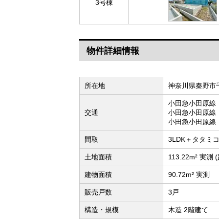
3号棟
物件詳細情報
所在地
神奈川県秦野市
小田急小田原線
交通
小田急小田原線
小田急小田原線
間取
3LDK＋タタミコ
土地面積
113.22m² 実
建物面積
90.72m² 実測
販売戸数
3戸
構造・規模
木造 2階建て