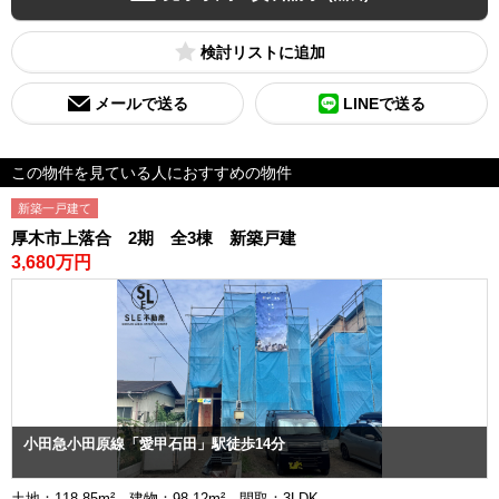
検討リスト
メールで送る
LINEで送る
この物件を見ている人におすすめの物件
新築一戸建て
厚木市上落合 2期 全3棟 新築戸建
3,680万円
小田急小田原線「愛甲石田」駅徒歩14分
土地：118.85m² 建物：98.12m² 間取：3LDK