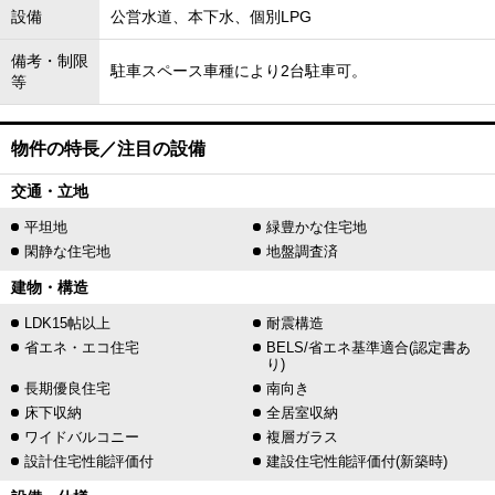
設備
公営水道、本下水、個別LPG
備考・制限
駐車スペース車種により2台駐車可。
等
物件の特長／注目の設備
交通・立地
平坦地
緑豊かな住宅地
閑静な住宅地
地盤調査済
建物・構造
LDK15帖以上
耐震構造
省エネ・エコ住宅
BELS/省エネ基準適合(認定書あ
り)
長期優良住宅
南向き
床下収納
全居室収納
ワイドバルコニー
複層ガラス
設計住宅性能評価付
建設住宅性能評価付(新築時)