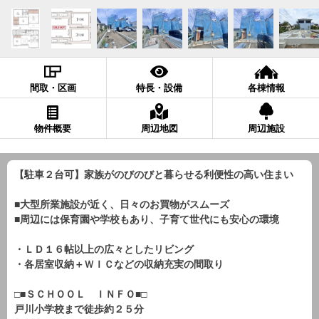
間取・区画
特長・設備
各棟情報
物件概要
周辺地図
周辺施設
【駐車２台可】家族がのびのびと暮らせる利便性の高い住まい
■大型所業施設が近く、日々のお買物がスムーズ
■周辺には保育園や学校もあり、子育て世代にも安心の環境
・ＬＤ１６帖以上の広々としたリビング
・各居室収納＋ＷＩＣなどの収納充実の間取り
□■ＳＣＨＯＯＬ ＩＮＦＯ■□
戸川小学校まで徒歩約２５分