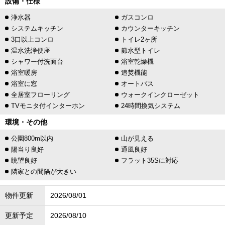
設備・仕様
浄水器
ガスコンロ
システムキッチン
カウンターキッチン
3口以上コンロ
トイレ2ヶ所
温水洗浄便座
節水型トイレ
シャワー付洗面台
浴室乾燥機
浴室暖房
追焚機能
浴室に窓
オートバス
全居室フローリング
ウォークインクローゼット
TVモニタ付インターホン
24時間換気システム
環境・その他
公園800m以内
山が見える
陽当り良好
通風良好
眺望良好
フラット35Sに対応
隣家との間隔が大きい
物件更新
2026/08/01
更新予定
2026/08/10