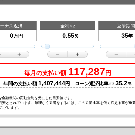
ーナス返済
金利
返済期間
※2
万円
％
年
117,287
毎月の支払い額
円
1,407,444
35.2
年間の支払い額
円 ローン返済比率
％
※3
な金融機関の変動金利を元にした目安値です。
の目安とされています。無理なく返済をするには、この返済比率を低く抑える事が重
ございます。