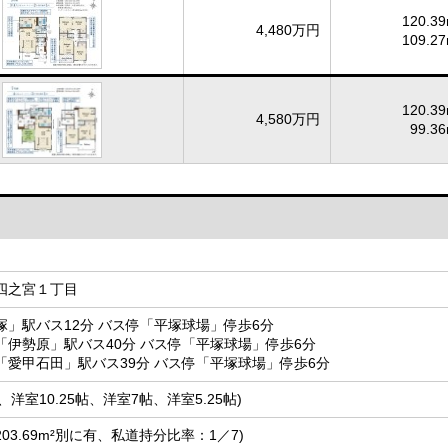
120.39
4,480万円
109.27
120.39
4,580万円
99.36
四之宮１丁目
塚」駅バス12分 バス停「平塚球場」停歩6分
「伊勢原」駅バス40分 バス停「平塚球場」停歩6分
「愛甲石田」駅バス39分 バス停「平塚球場」停歩6分
7帖、洋室10.25帖、洋室7帖、洋室5.25帖)
私道203.69m²別に有、私道持分比率：1／7)