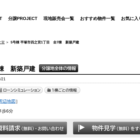
T
分譲PROJECT
現地販売会一覧
おすすめ物件一覧
お気に入
之宮
5号棟 平塚市四之宮1丁目 全7棟 新築戸建
7棟 新築戸建
/21
周辺地図
］
停歩6分