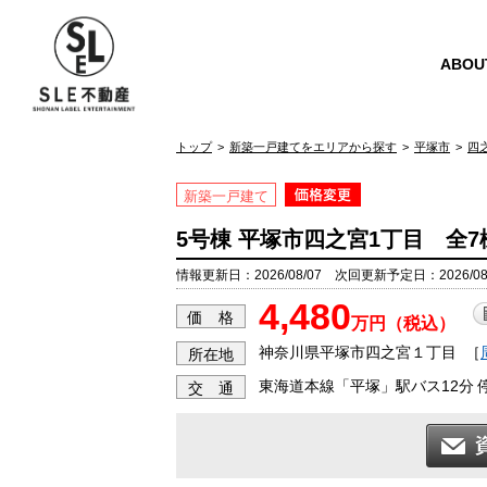
ABOU
トップ
新築一戸建てをエリアから探す
平塚市
四
新築一戸建て
5号棟 平塚市四之宮1丁目 全
情報更新日：2026/08/07 次回更新予定日：2026/08
4,480
価 格
万円（税込）
神奈川県平塚市四之宮１丁目
［
所在地
東海道本線「平塚」駅バス12分 
交 通