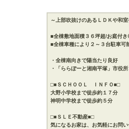
～上部吹抜けのあるＬＤＫや和室
■全棟敷地面積３６坪超/お庭付き
■全棟車種により２～３台駐車可
・全棟南向きで陽当たり良好
・「ららぽーと湘南平塚」市役所
□■ＳＣＨＯＯＬ ＩＮＦＯ■□
大野小学校まで徒歩約１７分
神明中学校まで徒歩約５分
□■ＳＬＥ不動産■□
気になるお家は、お気軽にお問い