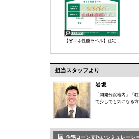
【省エネ性能ラベル】住宅
や建築物の省エネ性能（エ
ネルギー消費性能・断熱性
能）や目安光熱費などを、
星の数やマークで分かりや
担当スタッフより
すく表示し、消費者が性能
を比較検討しやすくするた
めのラベルです。
【省エネ性能ラベル】
岩坂
「開発分譲地内」「駐
で少しでも気になる方
住宅ローン支払いシミュレーシ