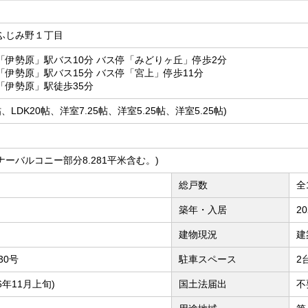
ふじみ野１丁目
「伊勢原」駅バス10分 バス停「みどりヶ丘」停歩2分
伊勢原」駅バス15分 バス停「宮上」停歩11分
「伊勢原」駅徒歩35分
5帖、LDK20帖、洋室7.25帖、洋室5.25帖、洋室5.25帖)
(インナーバルコニー部分8.281平米含む。)
総戸数
全
築年・入居
2
建物現況
建
30号
駐車スペース
2
6年11月上旬)
国土法届出
不