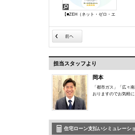
【■ZEH（ネット・ゼロ・エ
【■面を強化する耐震構
ネルギー・ハウス）とは】
造。】柱は垂直の力には強
住宅の断熱性能とエネルギ
いのですが、水平の力には
ー効率の高い設備機器によ
無力です。
る「省エネ」と、太陽光発
耐震構造とは、一般的に壁
電などによる「創エネ」を
などの「面」を強化するこ
組み合わせ、住宅の一次エ
とで地震や台風などの横か
ネルギー消費量がゼロ、ま
らの力に抵抗します。
【■ZEH（ネット・ゼロ・
【■面を強化する耐震構
たはマイナスになる住宅の
エネルギー・ハウス）と
造。】
担当スタッフより
ことです。
は】
岡本
「都市ガス」「広々南
おりますのでお気軽に
住宅ローン支払いシミュレーシ