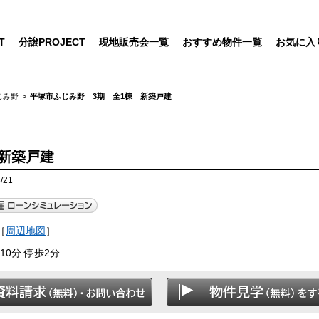
T
分譲PROJECT
現地販売会一覧
おすすめ物件一覧
お気に入
じみ野
平塚市ふじみ野 3期 全1棟 新築戸建
新築戸建
/21
［
周辺地図
］
0分 停歩2分