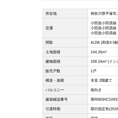
所在地
神奈川県平塚市
小田急小田原線
交通
小田急小田原線「
小田急小田原線
間取
4LDK (和室4.
土地面積
144.26m²
建物面積
108.24m² 
販売戸数
1戸
構造・規模
木造 2階建て
バルコニー
南向き
建築確認番号
第R08SHC1093
引渡時期
期日指定有(202