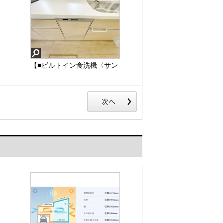
【■ビルトイン食洗機〈サン
プル写真〉】毎日の食器洗
い時間を、だんらんの時間
に。すっきりビルトイン食
洗器で時短だけではなく節
水効果もあります！
【■ビルトイン食洗機〈サ
ンプル写真〉】