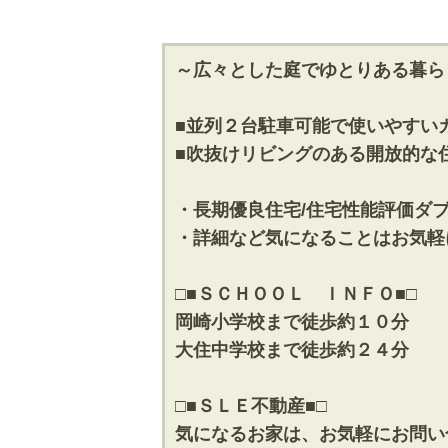
～広々とした庭でゆとりある暮ら
■並列２台駐車可能で使いやすい
■吹抜けリビングのある開放的な
・長期優良住宅/住宅性能評価ダ
・詳細など気になることはお気軽
□■ＳＣＨＯＯＬ ＩＮＦＯ■□
岡崎小学校まで徒歩約１０分
大住中学校まで徒歩約２４分
□■ＳＬＥ不動産■□
気になるお家は、お気軽にお問い