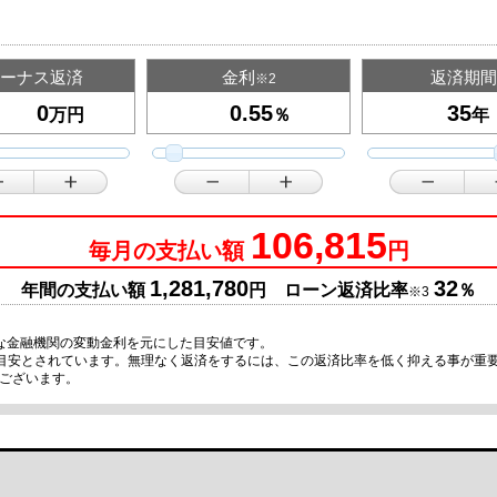
ーナス返済
金利
返済期間
※2
万円
％
年
106,815
毎月の支払い額
円
1,281,780
32
年間の支払い額
円 ローン返済比率
％
※3
な金融機関の変動金利を元にした目安値です。
の目安とされています。無理なく返済をするには、この返済比率を低く抑える事が重
ございます。