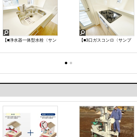
【■浄水器一体型水栓〈サン
【■ウォシュレット付きトイ
【■3口ガスコンロ〈サンプ
【■オープンサニタリー〈サ
プル写真〉】蛇口をひねれ
レ〈サンプル写真〉】洗浄
ル写真〉】角を極力少なく
ンプル写真〉】「オープン
ば、いつでも美味しい水が
機能・脱臭機能を完備、開
した、お手入れのしやすい
サニタリー」とは、洗面・
飲めるのは大きなメリット
口窓も設け清潔な室内にす
「すっきりクリーンごと
脱衣室などのサニタリース
です。
ることが可能です。
く」。3口全てに温度センサ
ペースを扉や壁で仕切ら
ウォーターサーバーやペッ
また温水洗浄便座は、デリ
ーが付き、高温炒め機能付
ず、廊下や居室とゆるやか
トボトルをその都度入れる
ケートな皮膚などを清潔に
き。片面焼きグリルも搭載
につなげた開放的な設計の
のは大変ですが、シンク内
保つことができ、便座も温
しています。消し忘れ消火
ことです。オープンサニタ
【■浄水器一体型水栓〈サ
【■ウォシュレット付きト
【■3口ガスコンロ〈サンプ
【■オープンサニタリー
の蛇口から浄水出れば楽に
度調節ができるので、寒い
機能付き、安全で機能的な
リーがホテルを醸し出すお
ンプル写真〉】
イレ〈サンプル写真〉】
ル写真〉】
〈サンプル写真〉】
炊事ができますね。
冬も快適にトイレに座るこ
ガスコンロです。
洒落な感じがあります。
とが可能。