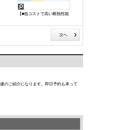
【■低コストで高い断熱性能
を実現する高性能グラスウ
ール断熱材】室内の壁・床
下には厚さ80mm、天井には
厚さ155mmのグラスウール
性断熱材を使用していま
す。グラスウールはガラス
を繊維状にしたもので、断
【■低コストで高い断熱性
熱性をはじめ吸音性にも優
能を実現する高性能グラス
れた素材です。
ウール断熱材】
戸建のご紹介になります。即日予約も承って