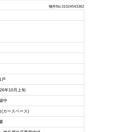
物件No.31024543362
1戸
026年10月上旬
築中
台(カースペース)
要