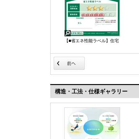
【■省エネ性能ラベル】住宅
【■浴室乾燥機付きユニット
や建築物の省エネ性能（エ
バス（追炊き付き）〈サン
ネルギー消費性能・断熱性
プル写真〉】ユニットバス
能）や目安光熱費などを、
は全てが浴室のために設計
星の数やマークで分かりや
されているため、掃除のし
すく表示し、消費者が性能
やすさやカビの生えにくさ
を比較検討しやすくするた
汚れにくさに特化していま
めのラベルです。
す。 素材は汚れが付きにく
【■省エネ性能ラベル】
【■浴室乾燥機付きユニッ
いものが使用され、お手入
トバス（追炊き付き）〈サ
構造・工法・仕様ギャラリー
れが最小限に抑えられる浴
ンプル写真〉】
室となっております。