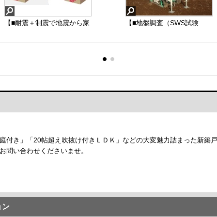
【■耐震＋制震で地震から家
【■耐力壁（横からの力に耐
【■地盤調査（SWS試験
族を守る】耐震だけではな
える「面」）】耐力壁と
他）】地盤は一見同じよう
く「＋制震」という考えが
は、地震や台風などの水平
に見えても、少し距離が離
広がっている今、万が一の
力に耐えるための壁です。
れただけでまったく異なる
大地震にも耐え得る東栄セ
耐力壁を構成する材料は、
調査結果となる事がありま
ーフティ―ダンパーを装備
柱、横架材（梁など）のほ
す。
することで、お客様の暮ら
か、面材耐力壁、筋交など
建物の配置計画に沿って原
しへダメージを少しでも受
で、耐力の強さ（壁倍率）
則１棟当り5ヶ所で SWS試
【■耐震＋制震で地震から
【■耐力壁（横からの力に
【■地盤調査（SWS試験
けずに過ごせるよう、東栄
に応じていろいろな種類が
験を行います。
家族を守る】
耐える「面」）】
他）】
住宅は今後も引き続き取組
あります。
※地盤ごとに合った調査方
んでまいります。
法にて実施
庭付き」「20帖超え吹抜け付きＬＤＫ」などの大変魅力詰まった新築
お問い合わせくださいませ。
ョン