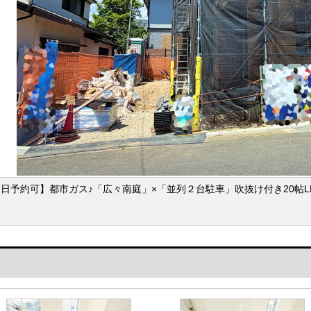
日予約可】都市ガス♪「広々南庭」×「並列２台駐車」吹抜け付き20帖L