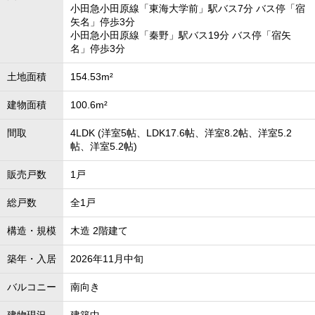
小田急小田原線「東海大学前」駅バス7分 バス停「宿
矢名」停歩3分
小田急小田原線「秦野」駅バス19分 バス停「宿矢
名」停歩3分
土地面積
154.53m²
建物面積
100.6m²
間取
4LDK (洋室5帖、LDK17.6帖、洋室8.2帖、洋室5.2
帖、洋室5.2帖)
販売戸数
1戸
総戸数
全1戸
構造・規模
木造 2階建て
築年・入居
2026年11月中旬
バルコニー
南向き