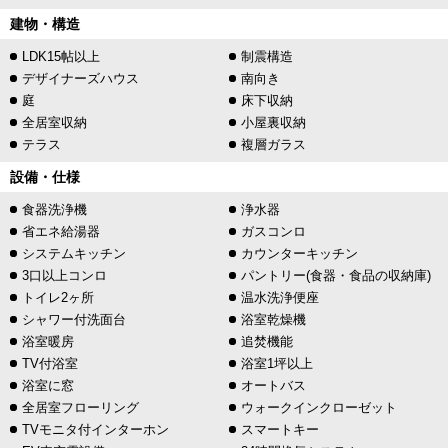
建物・構造
LDK15帖以上
制震構造
デザイナーズハウス
南向き
庭
床下収納
全居室収納
小屋裏収納
テラス
複層ガラス
設備・仕様
食器洗浄機
浄水器
省エネ給湯器
ガスコンロ
システムキッチン
カウンターキッチン
3口以上コンロ
パントリー(食器・食品の収納庫)
トイレ2ヶ所
温水洗浄便座
シャワー付洗面台
浴室乾燥機
浴室暖房
追焚機能
TV付浴室
浴室1坪以上
浴室に窓
オートバス
全居室フローリング
ウォークインクローゼット
TVモニタ付インターホン
スマートキー