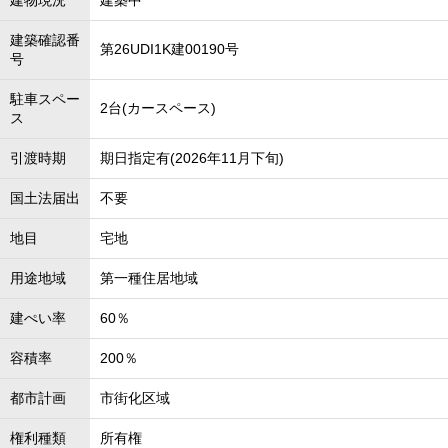
建物現況
建築中
建築確認番
第26UDI1K建00190号
号
駐車スペー
2台(カースペース)
ス
引渡時期
期日指定有(2026年11月下旬)
国土法届出
不要
地目
宅地
用途地域
第一種住居地域
建ぺい率
60％
容積率
200％
都市計画
市街化区域
権利種類
所有権