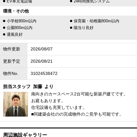
EV車充電設備
24時間換気システム
環境・その他
小学校800m以内
保育園・幼稚園800m以内
公園800m以内
陽当り良好
通風良好
物件更新
2026/08/07
更新予定
2026/08/21
物件No.
31024538472
担当スタッフ
加藤
より
南向きのカースペース2台可能な新築戸建てです。
お庭もあります。
住宅設備も充実しています。
■同建築会社のの完成物件のご見学も可能です。
周辺施設ギャラリー