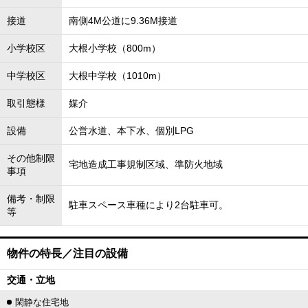
接道
南側4M公道に9.36M接道
小学校区
大根小学校（800m）
中学校区
大根中学校（1010m）
取引態様
媒介
設備
公営水道、本下水、個別LPG
その他制限
宅地造成工事規制区域、準防火地域
事項
備考・制限
駐車スペース車種により2台駐車可。
等
物件の特長／注目の設備
交通・立地
閑静な住宅地