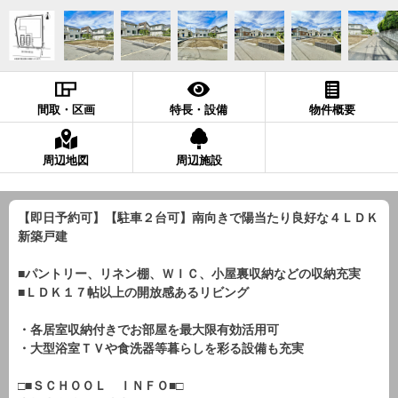
間取・区画
特長・設備
物件概要
周辺地図
周辺施設
【即日予約可】【駐車２台可】南向きで陽当たり良好な４ＬＤＫ
新築戸建
■パントリー、リネン棚、ＷＩＣ、小屋裏収納などの収納充実
■ＬＤＫ１７帖以上の開放感あるリビング
・各居室収納付きでお部屋を最大限有効活用可
・大型浴室ＴＶや食洗器等暮らしを彩る設備も充実
□■ＳＣＨＯＯＬ ＩＮＦＯ■□