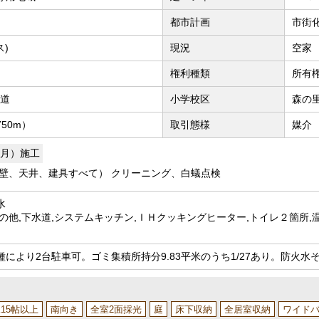
都市計画
市街
ス)
現況
空家
権利種類
所有
接道
小学校区
森の里
50m）
取引態様
媒介
年9月）施工
壁、天井、建具すべて） クリーニング、白蟻点検
水
の他,下水道,システムキッチン,ＩＨクッキングヒーター,トイレ２箇所,
により2台駐車可。ゴミ集積所持分9.83平米のうち1/27あり。防火水そう
K15帖以上
南向き
全室2面採光
庭
床下収納
全居室収納
ワイド