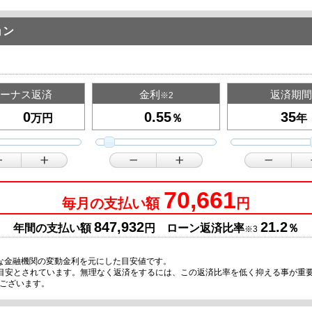
ョン
ーナス返済
金利
返済期間
※2
万円
％
年
70,661
毎月の支払い額
円
847,932
21.2
年間の支払い額
円 ローン返済比率
％
※3
な金融機関の変動金利を元にした目安値です。
の目安とされています。無理なく返済をするには、この返済比率を低く抑える事が重
ございます。