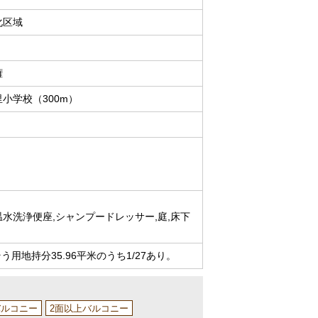
化区域
権
小学校（300m）
温水洗浄便座,シャンプードレッサー,庭,床下
用地持分35.96平米のうち1/27あり。
バルコニー
2面以上バルコニー