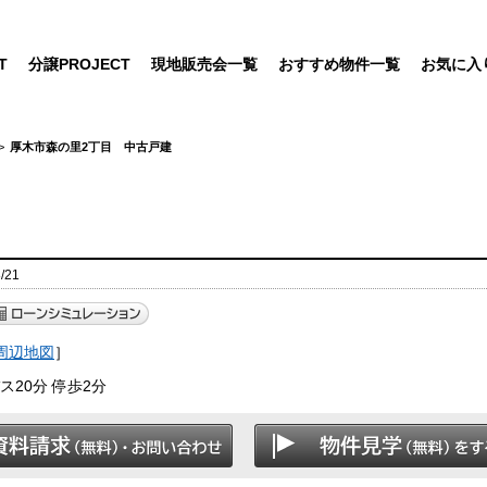
T
分譲PROJECT
現地販売会一覧
おすすめ物件一覧
お気に入
厚木市森の里2丁目 中古戸建
/21
周辺地図
］
20分 停歩2分