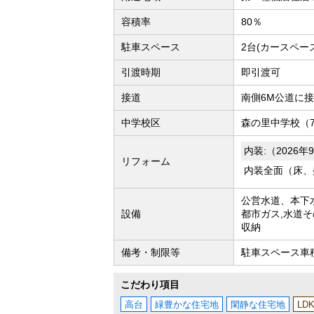
容積率
80％
駐車スペース
2台(カースペー
引渡時期
即引渡可
接道
南側6M公道に
中学校区
森の里中学校（7
内装:（2026
リフォーム
内装全面（床、
公営水道、本下
設備
都市ガス,水道そ
収納
備考・制限等
駐車スペース車種
こだわり項目
高台
緑豊かな住宅地
閑静な住宅地
LD