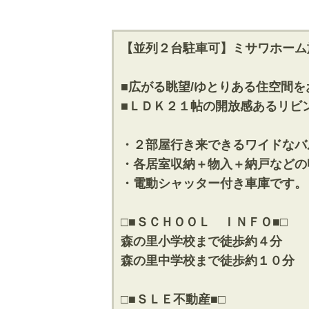
【並列２台駐車可】ミサワホーム
■広がる眺望/ゆとりある住空間
■ＬＤＫ２１帖の開放感あるリビ
・２部屋行き来できるワイドなバ
・各居室収納＋物入＋納戸などの
・電動シャッター付き車庫です。
□■ＳＣＨＯＯＬ ＩＮＦＯ■□
森の里小学校まで徒歩約４分
森の里中学校まで徒歩約１０分
□■ＳＬＥ不動産■□