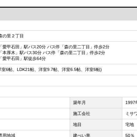
森の里２丁目
「愛甲石田」駅バス20分 バス停「森の里二丁目」停歩2分
「本厚木」駅バス30分 バス停「森の里二丁目」停歩2分
「愛甲石田」駅徒歩64分
(洋室6帖、LDK21帖、洋室9.7帖、洋室6.5帖、洋室6帖)
築年月
199
施工会社
ミサ
地目
宅地
専用地域
建ぺい率
50％