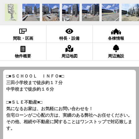
間取・区画
特長・設備
各棟情報
物件概要
周辺地図
周辺施設
□■ＳＣＨＯＯＬ ＩＮＦＯ■□
三田小学校まで徒歩約１７分
中学校まで徒歩約１６分
□■ＳＬＥ不動産■□
気になるお家は、お気軽にお問い合わせを！
住宅ローンがご心配の方は、実績のある弊社へお任せください。
その他、相続や不動産に関することはワンストップで対応致しま
す。