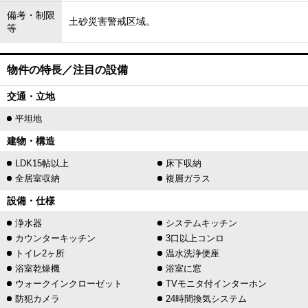
備考・制限
土砂災害警戒区域。
等
物件の特長／注目の設備
交通・立地
平坦地
建物・構造
LDK15帖以上
床下収納
全居室収納
複層ガラス
設備・仕様
浄水器
システムキッチン
カウンターキッチン
3口以上コンロ
トイレ2ヶ所
温水洗浄便座
浴室乾燥機
浴室に窓
ウォークインクローゼット
TVモニタ付インターホン
防犯カメラ
24時間換気システム