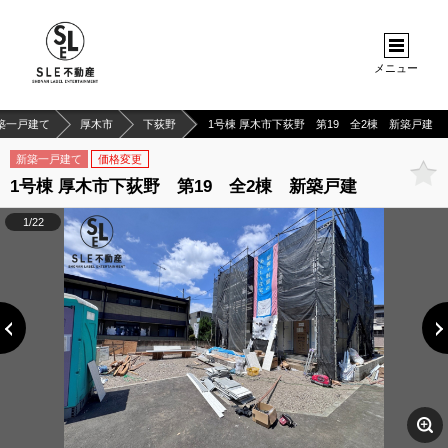
メニュー
築一戸建て
厚木市
下荻野
1号棟 厚木市下荻野 第19 全2棟 新築戸建
新築一戸建て
価格変更
1号棟 厚木市下荻野 第19 全2棟 新築戸建
1/22