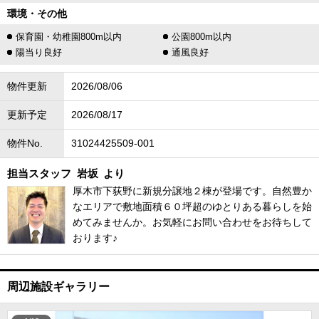
環境・その他
保育園・幼稚園800m以内
公園800m以内
陽当り良好
通風良好
物件更新
2026/08/06
更新予定
2026/08/17
物件No.
31024425509-001
担当スタッフ
岩坂
より
厚木市下荻野に新規分譲地２棟が登場です。自然豊か
なエリアで敷地面積６０坪超のゆとりある暮らしを始
めてみませんか。お気軽にお問い合わせをお待ちして
おります♪
周辺施設ギャラリー