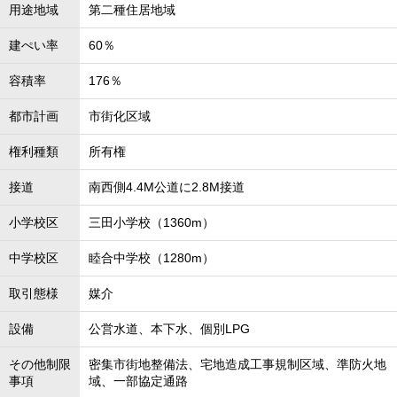
用途地域
第二種住居地域
建ぺい率
60％
容積率
176％
都市計画
市街化区域
権利種類
所有権
接道
南西側4.4M公道に2.8M接道
小学校区
三田小学校（1360m）
中学校区
睦合中学校（1280m）
取引態様
媒介
設備
公営水道、本下水、個別LPG
その他制限
密集市街地整備法、宅地造成工事規制区域、準防火地
事項
域、一部協定通路