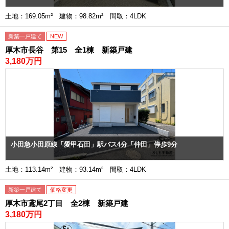
土地：169.05m² 建物：98.82m² 間取：4LDK
新築一戸建て
NEW
厚木市長谷 第15 全1棟 新築戸建
3,180万円
小田急小田原線「愛甲石田」駅バス4分「仲田」停歩9分
土地：113.14m² 建物：93.14m² 間取：4LDK
新築一戸建て
価格変更
厚木市鳶尾2丁目 全2棟 新築戸建
3,180万円