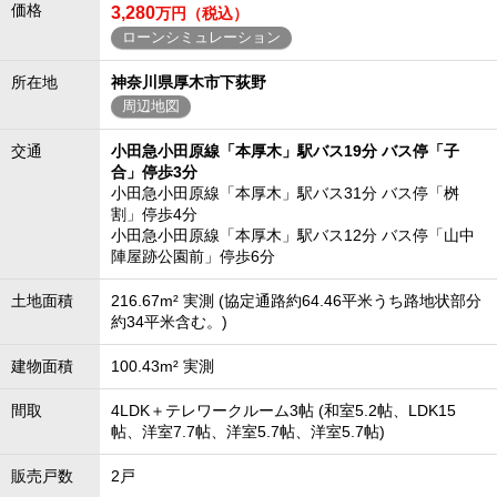
価格
3,280
万円（税込）
ローンシミュレーション
所在地
神奈川県厚木市下荻野
周辺地図
交通
小田急小田原線「本厚木」駅バス19分 バス停「子
合」停歩3分
小田急小田原線「本厚木」駅バス31分 バス停「桝
割」停歩4分
小田急小田原線「本厚木」駅バス12分 バス停「山中
陣屋跡公園前」停歩6分
土地面積
216.67m² 実測 (協定通路約64.46平米うち路地状部分
約34平米含む。)
建物面積
100.43m² 実測
間取
4LDK＋テレワークルーム3帖 (和室5.2帖、LDK15
帖、洋室7.7帖、洋室5.7帖、洋室5.7帖)
販売戸数
2戸