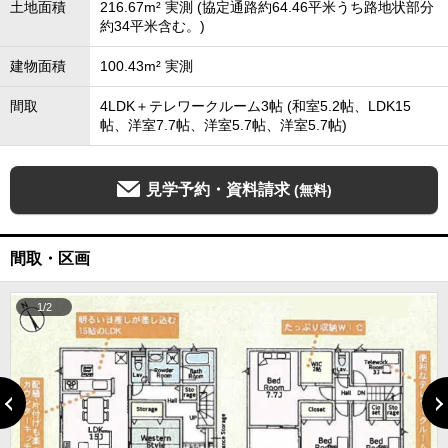
土地面積
216.67m² 実測 (協定通路約64.46平米うち路地状部分
約34平米含む。)
建物面積
100.43m² 実測
間取
4LDK＋テレワークルーム3帖 (和室5.2帖、LDK15
帖、洋室7.7帖、洋室5.7帖、洋室5.7帖)
見学予約・資料請求
(無料)
間取・区画
1/2