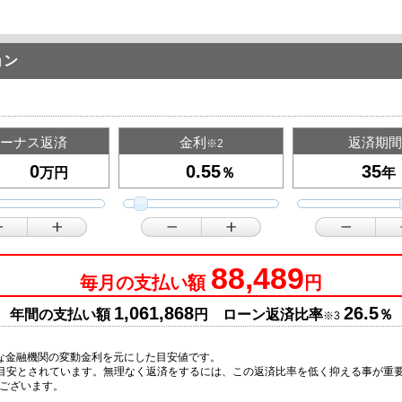
ョン
ーナス返済
金利
返済期間
※2
万円
％
年
88,489
毎月の支払い額
円
1,061,868
26.5
年間の支払い額
円 ローン返済比率
％
※3
な金融機関の変動金利を元にした目安値です。
の目安とされています。無理なく返済をするには、この返済比率を低く抑える事が重
ございます。