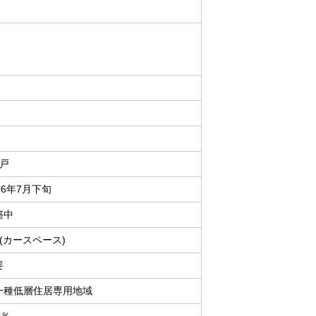
2戸
26年7月下旬
築中
台(カースペース)
要
一種低層住居専用地域