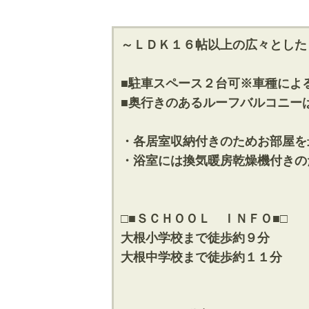
～ＬＤＫ１６帖以上の広々とした
■駐車スペース２台可※車種によ
■奥行きのあるルーフバルコニー
・各居室収納付きのためお部屋を
・浴室には換気暖房乾燥機付きの
□■ＳＣＨＯＯＬ ＩＮＦＯ■□
大根小学校まで徒歩約９分
大根中学校まで徒歩約１１分