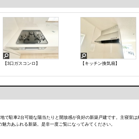
【3口ガスコンロ】
【キッチン換気扇】
敷地で駐車2台可能な陽当たりと開放感が良好の新築戸建です。主寝室は
の魅力あふれる新築。是非一度ご覧になってみてください。