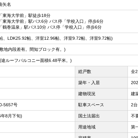
南矢名
「東海大学前」駅徒歩18分
「東海大学前」駅バス6分 バス停「学校入口」停歩6分
「鶴巻温泉」駅バス10分 バス停「学校入口」停歩6分
51帖、LDK25.92帖、洋室12.96帖、洋室9.72帖、洋室9.72帖)
実測 (敷地内段差有。間知ブロック有。)
測 (別途ルーフバルコニー面積6.48平米。)
総戸数
全
築年・入居
20
建物現況
建
0-5657号
駐車スペース
2
6年8月下旬)
国土法届出
不
用途地域
第