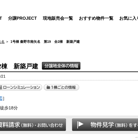
T
分譲PROJECT
現地販売会一覧
おすすめ物件一覧
お気に入
矢名
1号棟 秦野市南矢名 第19 全2棟 新築戸建
2棟 新築戸建
/21
図
］
徒歩18分