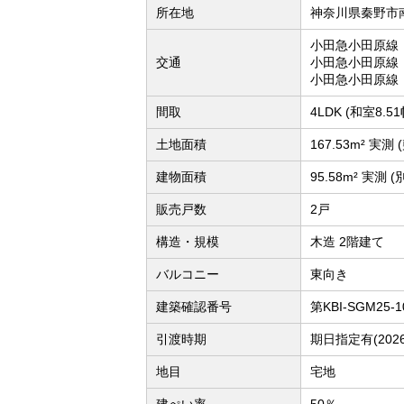
所在地
神奈川県秦野市
小田急小田原線
交通
小田急小田原線
小田急小田原線
間取
4LDK (和室8.
土地面積
167.53m² 
建物面積
95.58m² 実
販売戸数
2戸
構造・規模
木造 2階建て
バルコニー
東向き
建築確認番号
第KBI-SGM25-1
引渡時期
期日指定有(202
地目
宅地