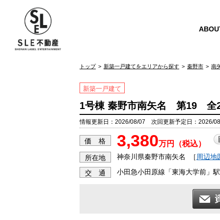
ABOU
トップ
新築一戸建てをエリアから探す
秦野市
南
新築一戸建て
1号棟 秦野市南矢名 第19 全
情報更新日：2026/08/07 次回更新予定日：2026/08
3,380
価 格
万円（税込）
神奈川県秦野市南矢名
［
周辺地
所在地
小田急小田原線「東海大学前」駅
交 通