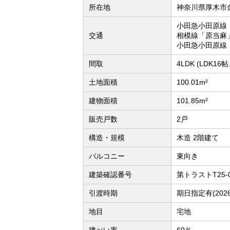
所在地
神奈川県厚木市
小田急小田原線
交通
相模線「原当麻」
小田急小田原線
間取
4LDK (LDK
土地面積
100.01m²
建物面積
101.85m²
販売戸数
2戸
構造・規模
木造 2階建て
バルコニー
東向き
建築確認番号
第トラストT25-
引渡時期
期日指定有(202
地目
宅地