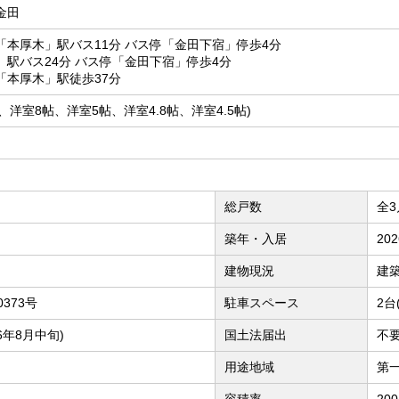
金田
「本厚木」駅バス11分 バス停「金田下宿」停歩4分
駅バス24分 バス停「金田下宿」停歩4分
「本厚木」駅徒歩37分
16帖、洋室8帖、洋室5帖、洋室4.8帖、洋室4.5帖)
総戸数
全3
築年・入居
20
建物現況
建
0373号
駐車スペース
2台
6年8月中旬)
国土法届出
不
用途地域
第