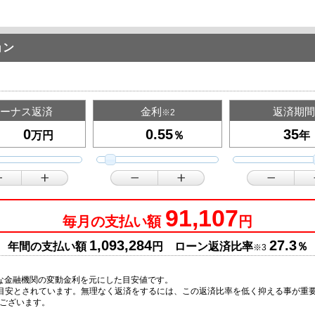
ョン
ーナス返済
金利
返済期間
※2
万円
％
年
91,107
毎月の支払い額
円
1,093,284
27.3
年間の支払い額
円 ローン返済比率
％
※3
な金融機関の変動金利を元にした目安値です。
の目安とされています。無理なく返済をするには、この返済比率を低く抑える事が重
ございます。