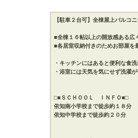
【駐車２台可】全棟屋上バルコニ
■全棟１６帖以上の開放感ある広
■各居室収納付きのためお部屋を
・キッチンにはあると便利な食洗
・浴室には天気を気にせず洗濯が
□■ＳＣＨＯＯＬ ＩＮＦＯ■□
依知南小学校まで徒歩約１８分
依知中学校まで徒歩約２０分