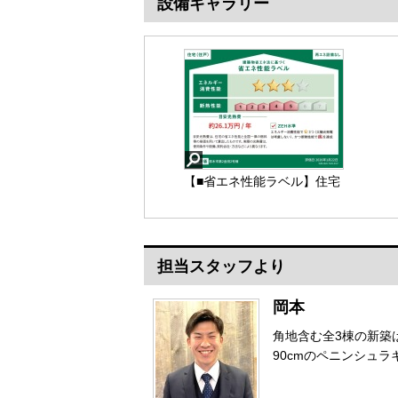
設備ギャラリー
【■省エネ性能ラベル】住宅
や建築物の省エネ性能（エ
ネルギー消費性能・断熱性
能）や目安光熱費などを、
星の数やマークで分かりや
担当スタッフより
すく表示し、消費者が性能
を比較検討しやすくするた
めのラベルです。
【■省エネ性能ラベル】
岡本
角地含む全3棟の新築
90cmのペニンシュ