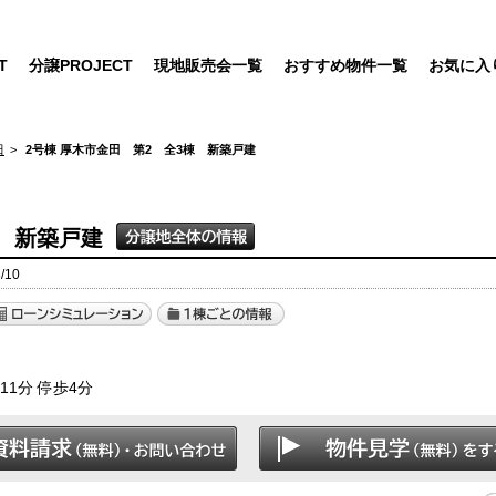
T
分譲PROJECT
現地販売会一覧
おすすめ物件一覧
お気に入
田
2号棟 厚木市金田 第2 全3棟 新築戸建
棟 新築戸建
/10
］
1分 停歩4分