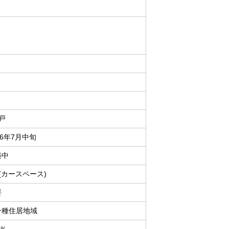
戸
26年7月中旬
築中
(カースペース)
要
一種住居地域