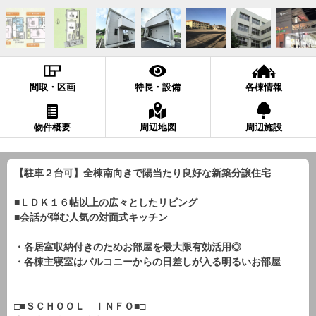
間取・区画
特長・設備
各棟情報
物件概要
周辺地図
周辺施設
【駐車２台可】全棟南向きで陽当たり良好な新築分譲住宅
■ＬＤＫ１６帖以上の広々としたリビング
■会話が弾む人気の対面式キッチン
・各居室収納付きのためお部屋を最大限有効活用◎
・各棟主寝室はバルコニーからの日差しが入る明るいお部屋
□■ＳＣＨＯＯＬ ＩＮＦＯ■□