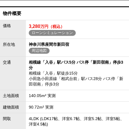
物件概要
価格
3,280
万円（税込）
ローンシミュレーション
所在地
神奈川県座間市新田宿
周辺地図
交通
相模線「入谷」駅バス5分 バス停「新田宿南」停歩3
分
相模線「入谷」駅徒歩15分
小田急小田原線「相武台前」駅バス28分 バス停「新
田宿南」停歩3分
土地面積
140.05m² 実測
建物面積
90.72m² 実測
間取
4LDK (LDK17帖、洋室6.7帖、洋室5.2帖、洋室5帖、
洋室4.5帖)