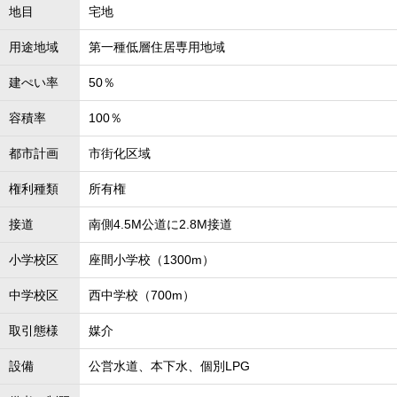
地目
宅地
用途地域
第一種低層住居専用地域
建ぺい率
50％
容積率
100％
都市計画
市街化区域
権利種類
所有権
接道
南側4.5M公道に2.8M接道
小学校区
座間小学校（1300m）
中学校区
西中学校（700m）
取引態様
媒介
設備
公営水道、本下水、個別LPG