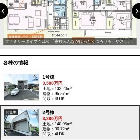
ファミリータイプ４LDK 「家族みんながほっとくつろげる、やさしい光に包まれたリビングのある家。毎日の“ただいま”がもっと楽しみになる住まいです。」
各棟の情報
1号棟
3,580万円
土地：133.20m²
建物：95.57m²
間取：4LDK
2号棟
3,280万円
土地：140.05m²
建物：90.72m²
間取：4LDK