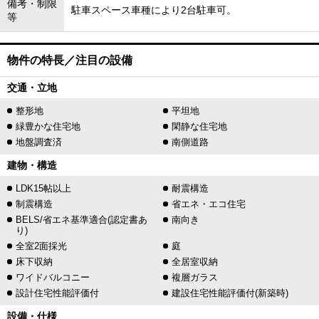
備考・制限
駐車スペース車種により2台駐車可。
等
物件の特長／注目の設備
交通・立地
整形地
平坦地
緑豊かな住宅地
閑静な住宅地
地盤調査済
南側道路
建物・構造
LDK15帖以上
耐震構造
制震構造
省エネ・エコ住宅
BELS/省エネ基準適合(認定書あ
南向き
り)
全室2面採光
庭
床下収納
全居室収納
ワイドバルコニー
複層ガラス
設計住宅性能評価付
建設住宅性能評価付(新築時)
設備・仕様