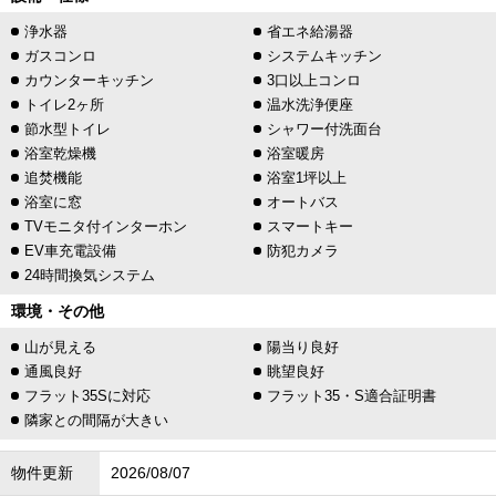
浄水器
省エネ給湯器
ガスコンロ
システムキッチン
カウンターキッチン
3口以上コンロ
トイレ2ヶ所
温水洗浄便座
節水型トイレ
シャワー付洗面台
浴室乾燥機
浴室暖房
追焚機能
浴室1坪以上
浴室に窓
オートバス
TVモニタ付インターホン
スマートキー
EV車充電設備
防犯カメラ
24時間換気システム
環境・その他
山が見える
陽当り良好
通風良好
眺望良好
フラット35Sに対応
フラット35・S適合証明書
隣家との間隔が大きい
物件更新
2026/08/07