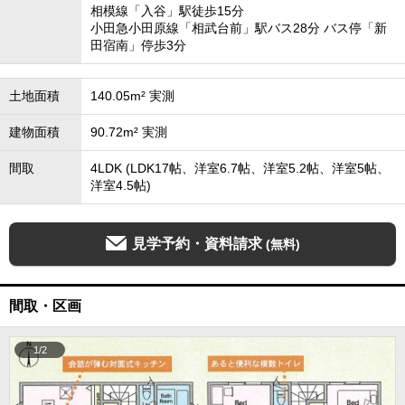
相模線「入谷」駅徒歩15分
小田急小田原線「相武台前」駅バス28分 バス停「新
田宿南」停歩3分
土地面積
140.05m² 実測
建物面積
90.72m² 実測
間取
4LDK (LDK17帖、洋室6.7帖、洋室5.2帖、洋室5帖、
洋室4.5帖)
見学予約・資料請求
(無料)
間取・区画
1/2