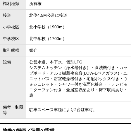
権利種類
所有権
接道
北側4.5M公道に接道
小学校区
北小学校（1900m）
中学校区
北中学校（1700m）
取引態様
媒介
設備
公営水道、本下水、個別LPG
システムキッチン（浄水器付き）・食洗機付き・カッ
プボード・アルミ樹脂複合窓(LOW-Eペアガラス)・ユ
ニットバス・浴室乾燥機付き・宅配ボックス付き・ウ
ォシュレット・シャワー付き洗面化粧台・・テレビモ
ニターフォン付き・全居室収納あり・床下収納あり・
庭
備考・制限
駐車スペース車種により2台駐車可。
等
物件の特長／注目の設備