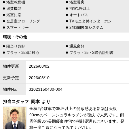
浴室乾燥機
浴室暖房
追焚機能
浴室1坪以上
浴室に窓
オートバス
全居室フローリング
TVモニタ付インターホン
スマートキー
24時間換気システム
環境・その他
陽当り良好
通風良好
フラット35Sに対応
フラット35・S適合証明書
物件更新
2026/08/02
更新予定
2026/08/10
物件No.
31023150430-004
担当スタッフ
岡本
より
全棟2台駐車で35坪以上の開放感ある新築は天板
90cmのペニンシュラキッチンが魅力で人気です。耐
震等級3の長期優良住宅で税制優遇もございます。是
非一度ご覧になってみてください。