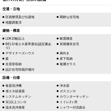
交通・立地
区画整理及び分譲地
閑静な住宅地
地盤調査済
建物・構造
LDK15帖以上
耐震構造
BELS/省エネ基準適合(認定書あ
長期優良住宅
り)
デザイナーズハウス
南向き
庭
床下収納
全居室収納
複層ガラス
設計住宅性能評価付
設備・仕様
食器洗浄機
浄水器
省エネ給湯器
ガスコンロ
システムキッチン
カウンターキッチン
3口以上コンロ
トイレ2ヶ所
温水洗浄便座
シャワー付洗面台