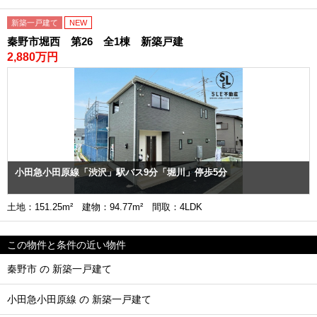
新築一戸建て
NEW
秦野市堀西 第26 全1棟 新築戸建
2,880万円
小田急小田原線「渋沢」駅バス9分「堀川」停歩5分
土地：151.25m² 建物：94.77m² 間取：4LDK
この物件と条件の近い物件
秦野市 の 新築一戸建て
小田急小田原線 の 新築一戸建て