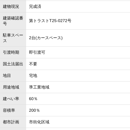
建物現況
完成済
建築確認番
第トラストT25-0272号
号
駐車スペー
2台(カースペース)
ス
引渡時期
即引渡可
国土法届出
不要
地目
宅地
用途地域
準工業地域
建ぺい率
60％
容積率
200％
都市計画
市街化区域