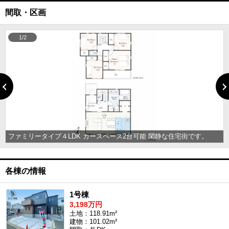
間取・区画
1/2
ファミリータイプ４LDK カースペース2台可能 閑静な住宅街です。
各棟の情報
1号棟
3,198万円
土地：118.91m²
建物：101.02m²