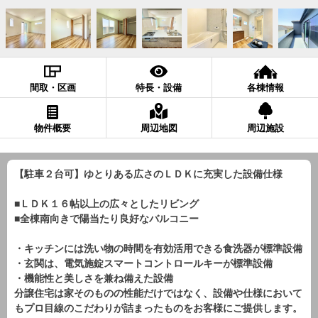
間取・区画
特長・設備
各棟情報
物件概要
周辺地図
周辺施設
【駐車２台可】ゆとりある広さのＬＤＫに充実した設備仕様
■ＬＤＫ１６帖以上の広々としたリビング
■全棟南向きで陽当たり良好なバルコニー
・キッチンには洗い物の時間を有効活用できる食洗器が標準設備
・玄関は、電気施錠スマートコントロールキーが標準設備
・機能性と美しさを兼ね備えた設備
分譲住宅は家そのものの性能だけではなく、設備や仕様において
もプロ目線のこだわりが詰まったものをお客様にご提供します。