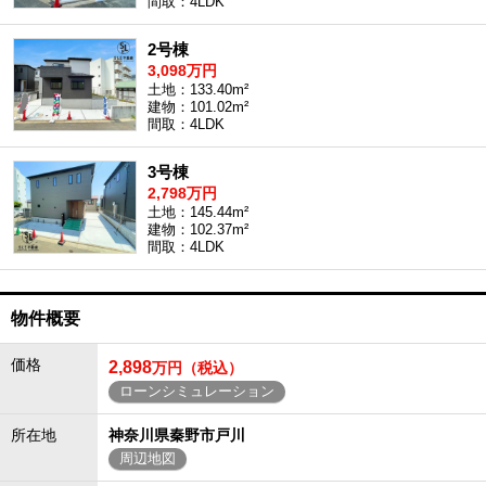
間取：4LDK
2号棟
3,098万円
土地：133.40m²
建物：101.02m²
間取：4LDK
3号棟
2,798万円
土地：145.44m²
建物：102.37m²
間取：4LDK
物件概要
価格
2,898
万円（税込）
ローンシミュレーション
所在地
神奈川県秦野市戸川
周辺地図