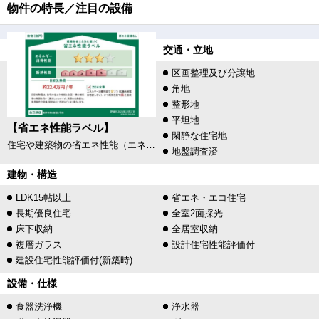
物件の特長／注目の設備
交通・立地
区画整理及び分譲地
角地
整形地
平坦地
【省エネ性能ラベル】
閑静な住宅地
住宅や建築物の省エネ性能（エネルギー消費性能・断熱性能）や目安光熱費などを、星の数やマークで分かりやすく表示し、消費者が性能を比較検討しやすくするためのラベルです。
地盤調査済
建物・構造
LDK15帖以上
省エネ・エコ住宅
長期優良住宅
全室2面採光
床下収納
全居室収納
複層ガラス
設計住宅性能評価付
建設住宅性能評価付(新築時)
設備・仕様
食器洗浄機
浄水器