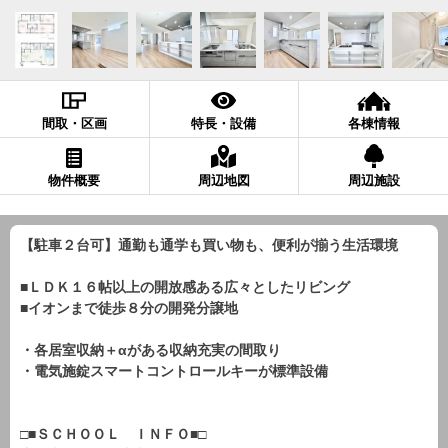
間取・区画
特長・設備
各棟情報
物件概要
周辺地図
周辺施設
【駐車２台可】通勤も通学も買い物も、便利が揃う生活環境
■ＬＤＫ１６帖以上の開放感ある広々としたリビング
■イオンまで徒歩８分の開発分譲地
・各居室収納＋αがある収納充実の間取り
・電気施錠スマートコントロールキーが標準設備
□■ＳＣＨＯＯＬ ＩＮＦＯ■□