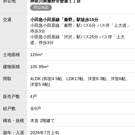
所在地
神奈川県秦野市曽屋１丁目
周辺地図
交通
小田急小田原線「秦野」駅徒歩15分
小田急小田原線「秦野」駅バス6分 バス停「上大道」
停歩3分
小田急小田原線「渋沢」駅バス25分 バス停「上大
道」停歩3分
土地面積
120m²
建物面積
105.99m²
間取
4LDK (和室4.5帖、LDK17帖、洋室8.3帖、洋室6帖、
洋室5.8帖)
販売戸数
4戸
総戸数
全9戸
構造・規模
木造 2階建て
築年・入居
2026年7月上旬