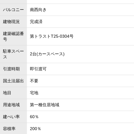
バルコニー
南西向き
建物現況
完成済
建築確認番
第トラストT25-0304号
号
駐車スペー
2台(カースペース)
ス
引渡時期
即引渡可
国土法届出
不要
地目
宅地
用途地域
第一種住居地域
建ぺい率
60％
容積率
200％