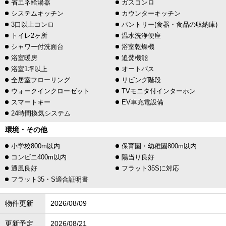
省エネ給湯器
ガスコンロ
システムキッチン
カウンターキッチン
3口以上コンロ
パントリー(食器・食品の収納庫)
トイレ2ヶ所
温水洗浄便座
シャワー付洗面台
浴室乾燥機
浴室暖房
追焚機能
浴室1坪以上
オートバス
全居室フローリング
リビング階段
ウォークインクローゼット
TVモニタ付インターホン
スマートキー
EV車充電設備
24時間換気システム
環境・その他
小学校800m以内
保育園・幼稚園800m以内
コンビニ400m以内
陽当り良好
通風良好
フラット35Sに対応
フラット35・S適合証明書
物件更新
2026/08/09
更新予定
2026/08/21