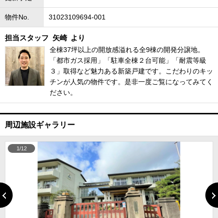
物件No.
31023109694-001
担当スタッフ
矢崎
より
全棟37坪以上の開放感溢れる全9棟の開発分譲地。
「都市ガス採用」「駐車全棟２台可能」「耐震等級
３」取得など魅力ある新築戸建です。こだわりのキッ
チンが人気の物件です。是非一度ご覧になってみてく
ださい。
周辺施設ギャラリー
1/12