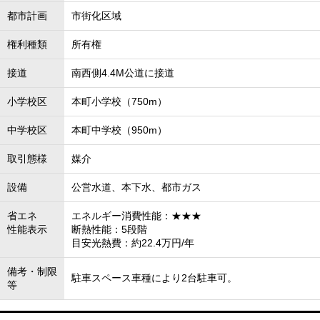
都市計画
市街化区域
権利種類
所有権
接道
南西側4.4M公道に接道
小学校区
本町小学校（750m）
中学校区
本町中学校（950m）
取引態様
媒介
設備
公営水道、本下水、都市ガス
省エネ
エネルギー消費性能：★★★
性能表示
断熱性能：5段階
目安光熱費：約22.4万円/年
備考・制限
駐車スペース車種により2台駐車可。
等