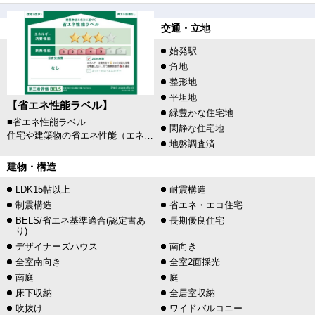
交通・立地
始発駅
角地
整形地
平坦地
【省エネ性能ラベル】
緑豊かな住宅地
■省エネ性能ラベル
閑静な住宅地
住宅や建築物の省エネ性能（エネルギー消費性能・断熱性能）や目安光熱費などを、星の数やマークで分かりやすく表示し、消費者が性能を比較検討しやすくするためのラベルです。
地盤調査済
建物・構造
LDK15帖以上
耐震構造
制震構造
省エネ・エコ住宅
BELS/省エネ基準適合(認定書あ
長期優良住宅
り)
デザイナーズハウス
南向き
全室南向き
全室2面採光
南庭
庭
床下収納
全居室収納
吹抜け
ワイドバルコニー