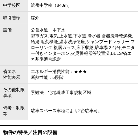
中学校区
浜岳中学校（840m）
取引態様
媒介
設備
公営水道、本下水
都市ガス,電気,上水道,下水道,浄水器,食器洗浄乾燥機,
給湯,追焚機能,温水洗浄便座,シャンプードレッサー,フ
ローリング,複層ガラス,床下収納,駐車場２台分,モニタ
ー付きインターホン,火災警報器等設置済,BELS/省エ
ネ基準適合認定
省エネ
エネルギー消費性能：★★★
性能表示
断熱性能：5段階
その他制限
景観法、宅地造成工事規制区域
事項
備考・制限
駐車スペース車種により2台駐車可。
等
物件の特長／注目の設備