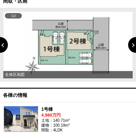
間取・区画
1/2
全体区画図
各棟の情報
1号棟
4,980万円
土地：140.71m²
建物：100.19m²
間取：4LDK