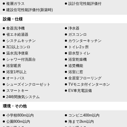
複層ガラス
設計住宅性能評価付
建設住宅性能評価付(新築時)
設備・仕様
食器洗浄機
浄水器
省エネ給湯器
ガスコンロ
システムキッチン
カウンターキッチン
3口以上コンロ
トイレ2ヶ所
温水洗浄便座
節水型トイレ
シャワー付洗面台
浴室乾燥機
浴室暖房
追焚機能
浴室1坪以上
浴室に窓
オートバス
全居室フローリング
シューズインクローゼット
TVモニタ付インターホン
スマートキー
EV車充電設備
24時間換気システム
環境・その他
小学校800m以内
コンビニ400m以内
公園800m以内
海まで2km以内