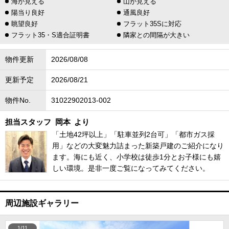
海が見える
山が見える
陽当り良好
通風良好
眺望良好
フラット35Sに対応
フラット35・S適合証明書
隣家との間隔が大きい
物件更新
2026/08/08
更新予定
2026/08/21
物件No.
31022902013-002
担当スタッフ
岡本
より
「土地42坪以上」「駐車並列2台可」「都市ガス採
用」などの大変魅力詰まった新築戸建のご紹介になり
ます。海にも近く、小学校は徒歩1分とお子様にも嬉
しい環境。是非一度ご覧になってみてください。
周辺施設ギャラリー
1/11