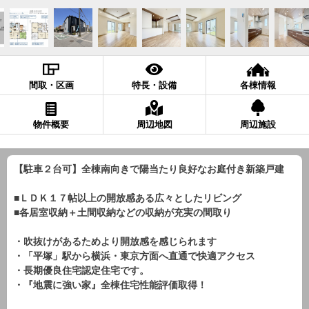
間取・区画
特長・設備
各棟情報
物件概要
周辺地図
周辺施設
【駐車２台可】全棟南向きで陽当たり良好なお庭付き新築戸建
■ＬＤＫ１７帖以上の開放感ある広々としたリビング
■各居室収納＋土間収納などの収納が充実の間取り
・吹抜けがあるためより開放感を感じられます
・「平塚」駅から横浜・東京方面へ直通で快適アクセス
・長期優良住宅認定住宅です。
・『地震に強い家』全棟住宅性能評価取得！