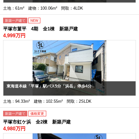
土地：61m² 建物：100.06m² 間取：4LDK
新築一戸建て
NEW
平塚市菫平 4期 全1棟 新築戸建
4,999万円
東海道本線「平塚」駅バス5分「浜岳」停歩4分
土地：94.33m² 建物：102.55m² 間取：2SLDK
新築一戸建て
価格変更
平塚市虹ケ浜 全2棟 新築戸建
4,980万円