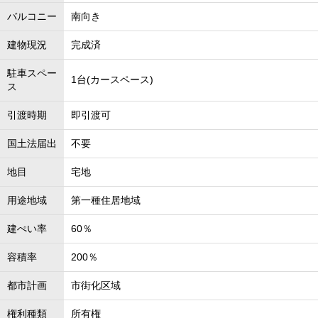
バルコニー
南向き
建物現況
完成済
駐車スペー
1台(カースペース)
ス
引渡時期
即引渡可
国土法届出
不要
地目
宅地
用途地域
第一種住居地域
建ぺい率
60％
容積率
200％
都市計画
市街化区域
権利種類
所有権