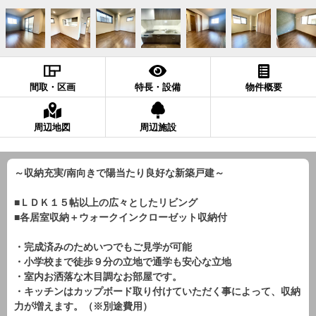
間取・区画
特長・設備
物件概要
周辺地図
周辺施設
～収納充実/南向きで陽当たり良好な新築戸建～
■ＬＤＫ１５帖以上の広々としたリビング
■各居室収納＋ウォークインクローゼット収納付
・完成済みのためいつでもご見学が可能
・小学校まで徒歩９分の立地で通学も安心な立地
・室内お洒落な木目調なお部屋です。
・キッチンはカップボード取り付けていただく事によって、収納
力が増えます。（※別途費用）