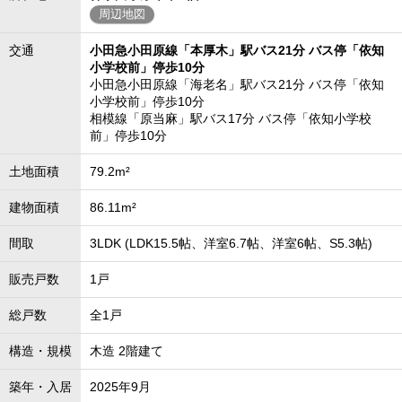
周辺地図
交通
小田急小田原線「本厚木」駅バス21分 バス停「依知
小学校前」停歩10分
小田急小田原線「海老名」駅バス21分 バス停「依知
小学校前」停歩10分
相模線「原当麻」駅バス17分 バス停「依知小学校
前」停歩10分
土地面積
79.2m²
建物面積
86.11m²
間取
3LDK (LDK15.5帖、洋室6.7帖、洋室6帖、S5.3帖)
販売戸数
1戸
総戸数
全1戸
構造・規模
木造 2階建て
築年・入居
2025年9月