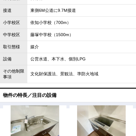
接道
東側6M公道に9.7M接道
小学校区
依知小学校（700m）
中学校区
藤塚中学校（1500m）
取引態様
媒介
設備
公営水道、本下水、個別LPG
その他制限
文化財保護法、景観法、準防火地域
事項
物件の特長／注目の設備