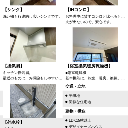
【シンク】
【IHコンロ】
洗い物も行違約し広いシンクです。
お料理中に貸すコンロと比べると些細な事故がへらせるＩＨコンロです。
火が出ないので、安心です。
【換気扇】
【浴室換気暖房乾燥機】
キッチン換気扇。
■浴室乾燥機
最近のものは、お掃除もしやすいです。
基本機能は、乾燥、暖房、換気、涼風、24時間換気の5つです。それぞれの機能に特長があり、毎日使用するにあたり、季節に合った使用方法がありますので、浴室乾燥機は年間を通して使うことができます。
交通・立地
平坦地
閑静な住宅地
建物・構造
LDK15帖以上
【外水栓】
デザイナーズハウス