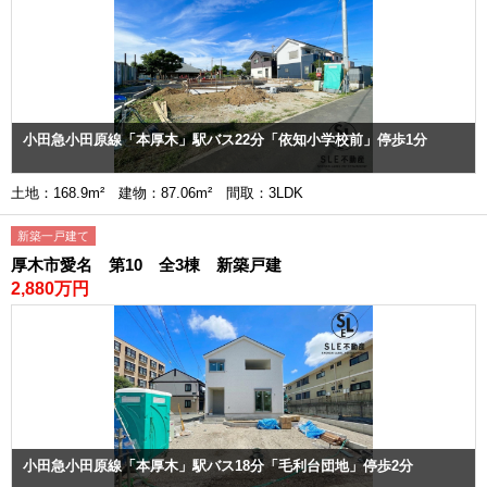
小田急小田原線「本厚木」駅バス22分「依知小学校前」停歩1分
土地：168.9m² 建物：87.06m² 間取：3LDK
新築一戸建て
厚木市愛名 第10 全3棟 新築戸建
2,880万円
小田急小田原線「本厚木」駅バス18分「毛利台団地」停歩2分