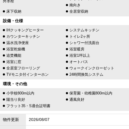
外水栓
南向き
床下収納
全居室収納
設備・仕様
IHクッキングヒーター
システムキッチン
カウンターキッチン
トイレ2ヶ所
温水洗浄便座
シャワー付洗面台
浴室乾燥機
浴室暖房
追焚機能
浴室1坪以上
浴室に窓
オートバス
全居室フローリング
ウォークインクローゼット
TVモニタ付インターホン
24時間換気システム
環境・その他
小学校800m以内
保育園・幼稚園800m以内
陽当り良好
通風良好
フラット35・S適合証明書
物件更新
2026/08/07