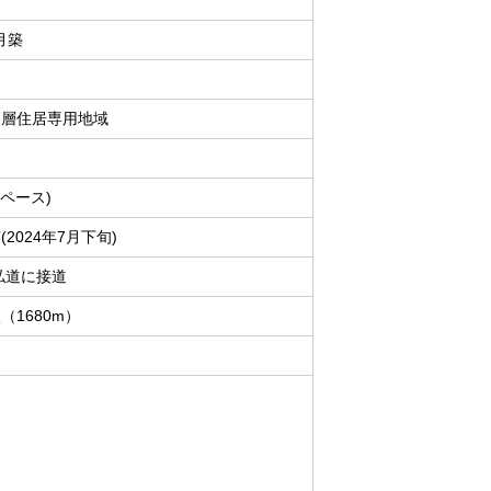
1月築
高層住居専用地域
スペース)
2024年7月下旬)
M私道に接道
（1680m）