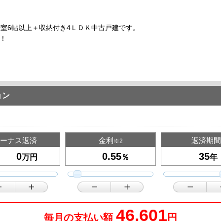
居室6帖以上＋収納付き4ＬＤＫ中古戸建です。
！
ョン
ーナス返済
金利
返済期間
※2
万円
％
年
46,601
毎月の支払い額
円