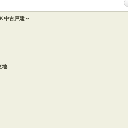
ＤＫ中古戸建～
立地