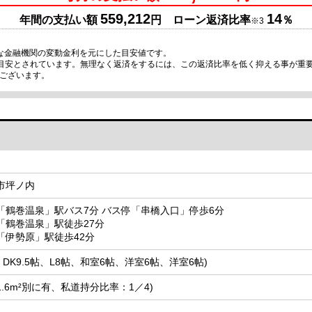
559,212
14
年間の支払い額
円 ローン返済比率
％
※3
な金融機関の変動金利を元にした目安値です。
の目安とされています。無理なく返済をするには、この返済比率を低く抑える事が重
ございます。
市坪ノ内
「鶴巻温泉」駅バス7分 バス停「串橋入口」停歩6分
「鶴巻温泉」駅徒歩27分
「伊勢原」駅徒歩42分
帖、DK9.5帖、L8帖、和室6帖、洋室6帖、洋室6帖)
道31.6m²別に有、私道持分比率：1／4)