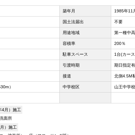
築年月
1985年1
国土法届出
不要
用途地域
第一種中
容積率
200％
駐車スペース
1台(カー
引渡時期
期日指定有(
接道
北側4.5
30m）
中学校区
山王中学校
3年4月）施工
洗面所
年4月）施工