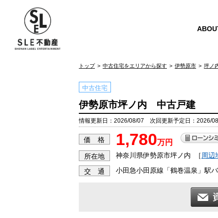
ABOU
トップ
中古住宅をエリアから探す
伊勢原市
坪ノ
中古住宅
伊勢原市坪ノ内 中古戸建
情報更新日：2026/08/07 次回更新予定日：2026/08
1,780
価 格
万円
神奈川県伊勢原市坪ノ内
［
周辺
所在地
小田急小田原線「鶴巻温泉」駅バス
交 通