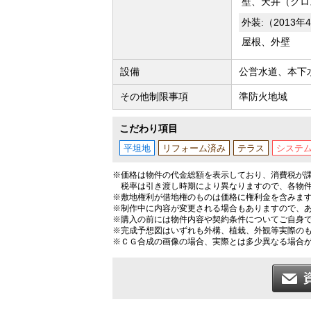
壁、天井（クロ
外装:（2013
屋根、外壁
設備
公営水道、本下水
その他制限事項
準防火地域
こだわり項目
平坦地
リフォーム済み
テラス
システ
※価格は物件の代金総額を表示しており、消費税が課
税率は引き渡し時期により異なりますので、各物
※敷地権利が借地権のものは価格に権利金を含みま
※制作中に内容が変更される場合もありますので、
※購入の前には物件内容や契約条件についてご自身
※完成予想図はいずれも外構、植栽、外観等実際の
※ＣＧ合成の画像の場合、実際とは多少異なる場合