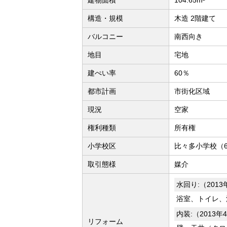
建物面積
104.65m²
構造・規模
木造 2階建て
バルコニー
南西向き
地目
宅地
建ぺい率
60％
都市計画
市街化区域
現況
空家
権利種類
所有権
小学校区
比々多小学校（6
取引態様
媒介
水回り:（201
浴室、トイレ、
内装:（2013
リフォーム