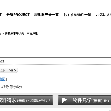
T
分譲PROJECT
現地販売会一覧
おすすめ物件一覧
お気に入
内
伊勢原市坪ノ内 中古戸建
/21
地図
］
7分 停歩6分