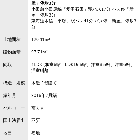
屋」停歩3分
小田急小田原線「愛甲石田」駅バス17分 バス停「新
屋」停歩3分
東海道本線「平塚」駅バス41分 バス停「新屋」停歩3
分
土地面積
120.11m²
建物面積
97.71m²
間取
4LDK (和室6帖、LDK16.5帖、洋室8.5帖、洋室6帖、
洋室6帖)
構造・規模
木造 2階建て
築年月
2016年7月築
バルコニー
南向き
国土法届出
不要
地目
宅地