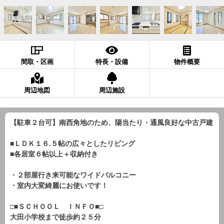
間取・区画
特長・設備
物件概要
周辺地図
周辺施設
【駐車２台可】南西角地のため、陽当たり・通風良好な中古戸建
■ＬＤＫ１６.５帖の広々としたリビング
■各居室６帖以上＋収納付き
・２部屋行き来可能なワイドバルコニー
・室内大変綺麗にお使いです！
□■ＳＣＨＯＯＬ ＩＮＦＯ■□
大田小学校まで徒歩約２５分