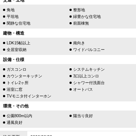
交通・立地
角地
整形地
平坦地
緑豊かな住宅地
閑静な住宅地
前面棟無
建物・構造
LDK15帖以上
南向き
全居室収納
ワイドバルコニー
設備・仕様
ガスコンロ
システムキッチン
カウンターキッチン
3口以上コンロ
トイレ2ヶ所
シャワー付洗面台
浴室に窓
オートバス
TVモニタ付インターホン
環境・その他
公園800m以内
陽当り良好
通風良好