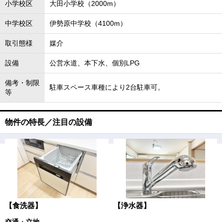
小学校区
大田小学校（2000m）
中学校区
伊勢原中学校（4100m）
取引態様
媒介
設備
公営水道、本下水、個別LPG
備考・制限
駐車スペース車種により2台駐車可。
等
物件の特長／注目の設備
【食洗器】
【浄水器】