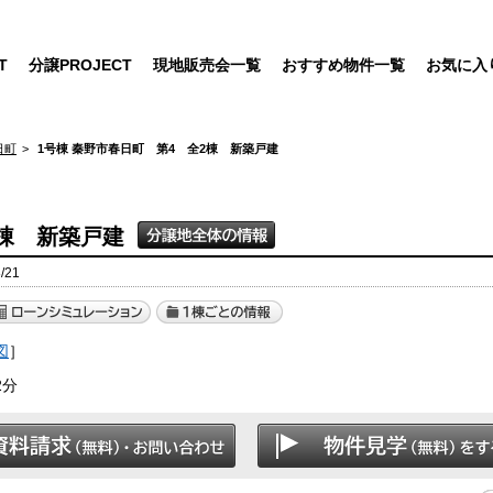
T
分譲PROJECT
現地販売会一覧
おすすめ物件一覧
お気に入
日町
1号棟 秦野市春日町 第4 全2棟 新築戸建
2棟 新築戸建
/21
図
］
2分