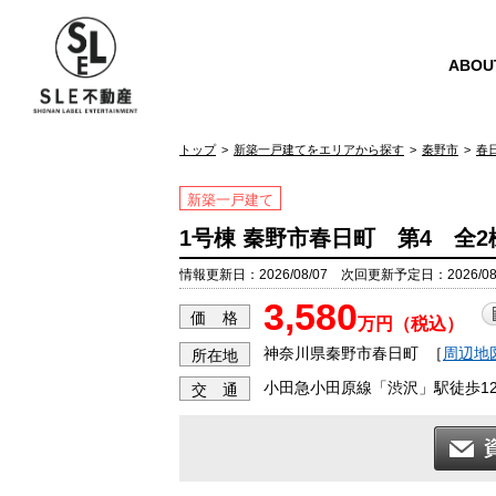
ABOU
トップ
新築一戸建てをエリアから探す
秦野市
春
新築一戸建て
1号棟 秦野市春日町 第4 全
情報更新日：2026/08/07 次回更新予定日：2026/08
3,580
価 格
万円（税込）
神奈川県秦野市春日町
［
周辺地
所在地
小田急小田原線「渋沢」駅徒歩1
交 通