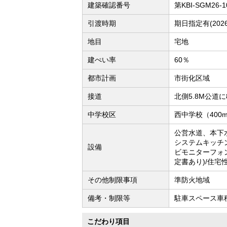
建築確認番号
第KBI-SGM26-1
引渡時期
期日指定有(202
地目
宅地
建ぺい率
60％
都市計画
市街化区域
接道
北側5.8M公道に
中学校区
西中学校（400
公営水道、本下水
システムキッチ
設備
ビモニターフォ
定書あり)/住宅
その他制限事項
準防火地域
備考・制限等
駐車スペース車
こだわり項目