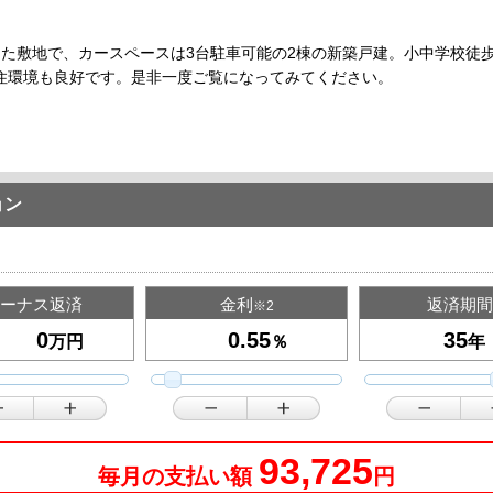
した敷地で、カースペースは3台駐車可能の2棟の新築戸建。小中学校徒
住環境も良好です。是非一度ご覧になってみてください。
ョン
ーナス返済
金利
返済期間
※2
万円
％
年
93,725
毎月の支払い額
円