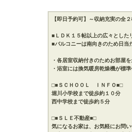
【即日予約可】～収納充実の全２
■ＬＤＫ１５帖以上の広々とした
■バルコニーは南向きのため日当
・各居室収納付きのためお部屋を
・浴室には換気暖房乾燥機が標準
□■ＳＣＨＯＯＬ ＩＮＦＯ■□
堀川小学校まで徒歩約１０分
西中学校まで徒歩約５分
□■ＳＬＥ不動産■□
気になるお家は、お気軽にお問い