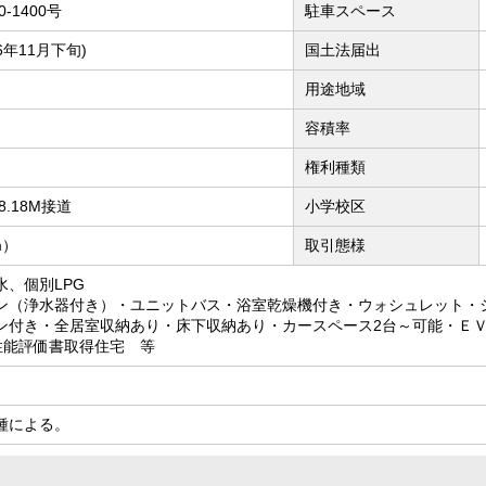
0-1400号
駐車スペース
6年11月下旬)
国土法届出
用途地域
容積率
権利種類
8.18M接道
小学校区
m）
取引態様
、個別LPG
ン（浄水器付き）・ユニットバス・浴室乾燥機付き・ウォシュレット・
ン付き・全居室収納あり・床下収納あり・カースペース2台～可能・ＥＶコ
性能評価書取得住宅 等
種による。