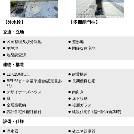
【外水栓】
【多機能門柱】
交通・立地
区画整理及び分譲地
整形地
平坦地
閑静な住宅地
地盤調査済
建物・構造
LDK15帖以上
耐震構造
BELS/省エネ基準適合(認定書あ
長期優良住宅
り)
デザイナーズハウス
南向き
庭
床下収納
全居室収納
複層ガラス
設計住宅性能評価付
建設住宅性能評価付(新築時)
設備・仕様
浄水器
省エネ給湯器