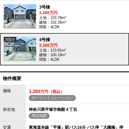
3号棟
3,380万円
土地：123.79m²
建物：102.26m²
間取：4LDK
4号棟
3,380万円
土地：123.81m²
建物：100.19m²
間取：4LDK
物件概要
価格
3,380
万円（税込）
ローンシミュレーション
所在地
神奈川県平塚市御殿４丁目
周辺地図
交通
東海道本線「平塚」駅バス16分 バス停「大繩橋」停