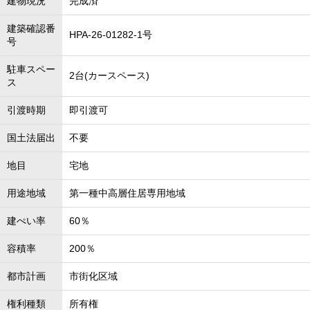
建物現況
完成済
建築確認番
HPA-26-01282-1号
号
駐車スペー
2台(カースペース)
ス
引渡時期
即引渡可
国土法届出
不要
地目
宅地
用途地域
第一種中高層住居専用地域
建ぺい率
60％
容積率
200％
都市計画
市街化区域
権利種類
所有権