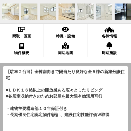
間取・区画
特長・設備
各棟情報
物件概要
周辺地図
周辺施設
【駐車２台可】全棟南向きで陽当たり良好な全５棟の新築分譲住
宅
■ＬＤＫ１６帖以上の開放感ある広々としたリビング
■各居室収納付きのためお部屋を最大限有効活用可◎
・建物主要構造部１０年保証付き
・長期優良住宅認定物件/設計、建設住宅性能評価Ｗ取得