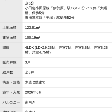
歩5分
小田急小田原線「伊勢原」駅バス20分 バス停「大繩
橋」停歩5分
東海道本線「平塚」駅徒歩52分
土地面積
123.81m²
建物面積
100.19m²
間取
4LDK (LDK19.25帖、洋室7帖、洋室5.5帖、洋室5.25
帖、洋室4.75帖)
販売戸数
3戸
総戸数
全5戸
構造・規模
木造 2階建て
築年・入居
2026年6月
バルコニー
南向き