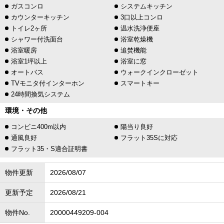
ガスコンロ
システムキッチン
カウンターキッチン
3口以上コンロ
トイレ2ヶ所
温水洗浄便座
シャワー付洗面台
浴室乾燥機
浴室暖房
追焚機能
浴室1坪以上
浴室に窓
オートバス
ウォークインクローゼット
TVモニタ付インターホン
スマートキー
24時間換気システム
環境・その他
コンビニ400m以内
陽当り良好
通風良好
フラット35Sに対応
フラット35・S適合証明書
物件更新
2026/08/07
更新予定
2026/08/21
物件No.
20000449209-004