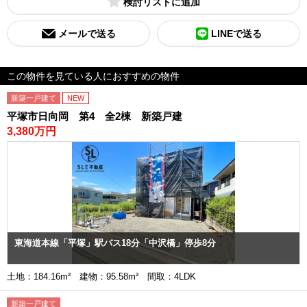
検討リスト
メールで送る
LINEで送る
この物件を見ている人におすすめの物件
新築一戸建て
NEW
平塚市日向岡 第4 全2棟 新築戸建
3,380万円
東海道本線「平塚」駅バス18分「中沢橋」停歩8分
土地：184.16m² 建物：95.58m² 間取：4LDK
新築一戸建て