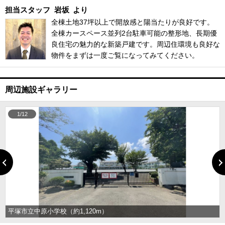
担当スタッフ
岩坂
より
全棟土地37坪以上で開放感と陽当たりが良好です。
全棟カースペース並列2台駐車可能の整形地、長期優
良住宅の魅力的な新築戸建です。周辺住環境も良好な
物件をまずは一度ご覧になってみてください。
周辺施設ギャラリー
1/12
平塚市立中原小学校（約1,120m）