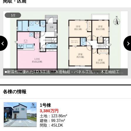
間取・区画
1/2
■耐震性に優れたI.D.S工法 「木造軸組－パネル工法」。木造軸組工法の設計自由度と構造用合板パネル工法の耐震性の高さを併せもった工法です。 外壁、1・2階床組、屋根を構造用合板で一体化させ、高い耐震性を実現させています。
各棟の情報
1号棟
3,380万円
土地：123.86m²
建物：99.37m²
間取：4SLDK