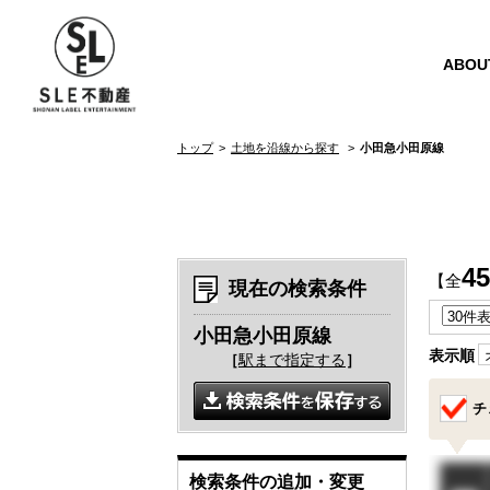
ABOU
トップ
土地を沿線から探す
小田急小田原線
45
【全
現在の検索条件
小田急小田原線
表示順
［
駅まで指定する
］
チ
検索条件の追加・変更