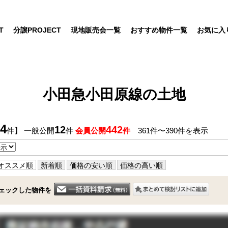
T
分譲PROJECT
現地販売会一覧
おすすめ物件一覧
お気に入
小田急小田原線の土地
4
12
442
件】 一般公開
件
会員公開
件
361件〜390件を表示
オススメ順
新着順
価格の安い順
価格の高い順
ェックした物件を