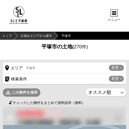
メニュー
トップ
土地をエリアから探す
平塚市
平塚市の土地
(
270
件)
変更
エリア
平塚市
変更
検索条件
この条件を保存
チェックした物件をまとめて資料請求（無料）