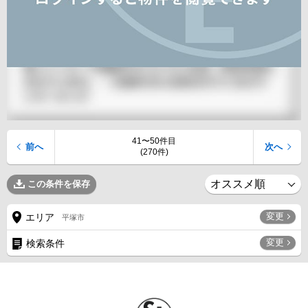
41〜50件目
前へ
次へ
(270件)
この条件を保存
変更
エリア
平塚市
変更
検索条件