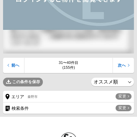
31〜40件目
前へ
次へ
(155件)
この条件を保存
変更
エリア
秦野市
変更
検索条件