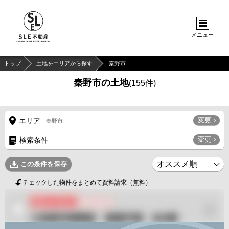
メニュー
トップ
土地をエリアから探す
秦野市
秦野市の土地
(
155
件)
変更
エリア
秦野市
変更
検索条件
この条件を保存
チェックした物件をまとめて資料請求（無料）