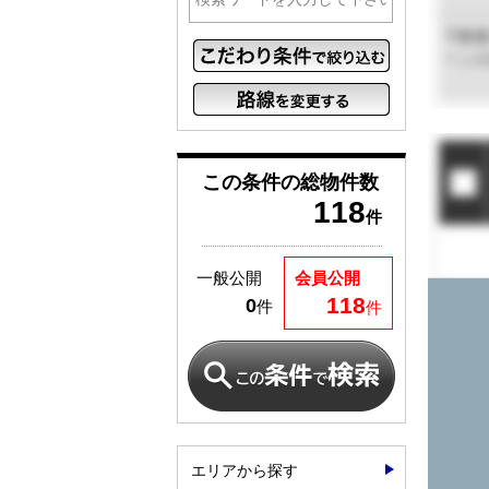
この条件の
総物件数
118
件
一般公開
会員公開
118
0
件
件
エリアから探す