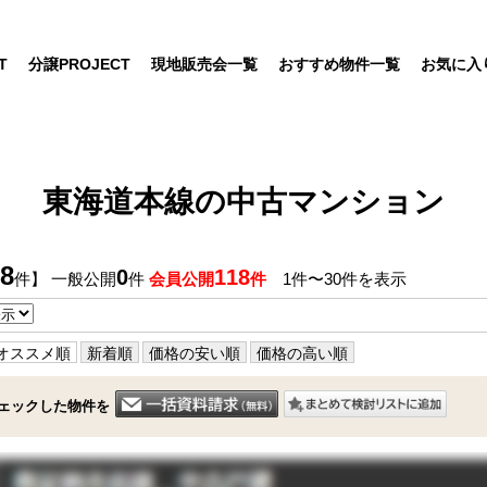
T
分譲PROJECT
現地販売会一覧
おすすめ物件一覧
お気に入
東海道本線の中古マンション
8
0
118
件】 一般公開
件
会員公開
件
1件〜30件を表示
オススメ順
新着順
価格の安い順
価格の高い順
ェックした物件を