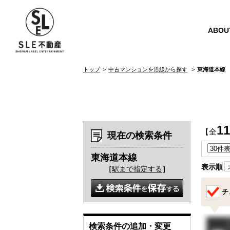
ABOU
トップ
中古マンションを沿線から探す
東海道本線
11
【全
現在の検索条件
東海道本線
表示順
［
駅まで指定する
］
チ
検索条件の追加・変更