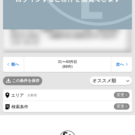
31〜40件目
前へ
次へ
(88件)
この条件を保存
変更
エリア
大和市
変更
検索条件