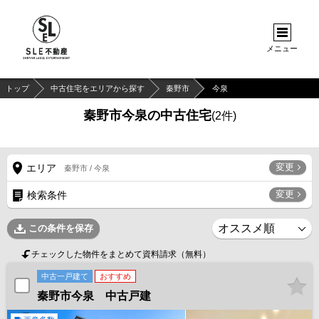
メニュー
トップ
中古住宅をエリアから探す
秦野市
今泉
秦野市今泉の中古住宅
(
2
件)
変更
エリア
秦野市 / 今泉
変更
検索条件
この条件を保存
チェックした物件をまとめて資料請求（無料）
中古一戸建て
おすすめ
秦野市今泉 中古戸建