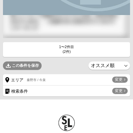
1〜2件目
(2件)
この条件を保存
変更
エリア
秦野市 / 今泉
変更
検索条件