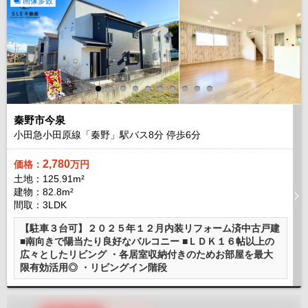
画像多数
秦野市今泉
小田急小田原線「秦野」駅バス
8
分 停歩
6
分
2,780
価格：
万円
土地：125.91m²
建物：82.8m²
間取：3LDK
【駐車３台可】２０２５年１２月内装リフォーム済中古戸建
■南向きで陽当たり良好なバルコニー ■ＬＤＫ１６帖以上の
広々としたリビング ・各居室収納付きのためお部屋を最大
限有効活用◎ ・リビングイン階段