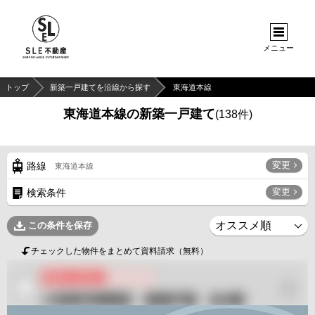
メニュー
トップ
新築一戸建てを沿線から探す
東海道本線
東海道本線の新築一戸建て
(
138
件)
変更
路線
東海道本線
変更
検索条件
この条件を保存
チェックした物件をまとめて資料請求（無料）