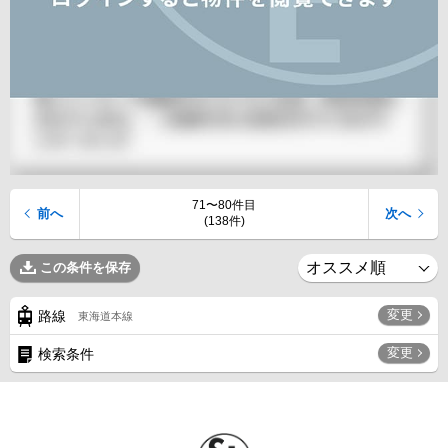
71〜80件目
前へ
次へ
(138件)
この条件を保存
変更
路線
東海道本線
変更
検索条件