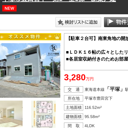
【駐車２台可】南東角地の開
■ＬＤＫ１６帖の広々とした
■各居室収納付きのためお部
・バルコニーに面した明るい
3,280
万円
・和の趣をもたらす畳のお部
「平塚」
交 通
東海道本線
所在地
平塚市豊田宮下
□■ＳＣＨＯＯＬ ＩＮＦＯ■□
豊田小学校まで徒歩約３分
土地面積
116.52m²
大野中学校まで徒歩約１９分
建物面積
95.58m²
間 取
4LDK