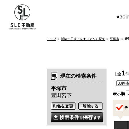
ABOU
トップ
新築一戸建てをエリアから探す
平塚市
豊
1
【全
現在の検索条件
平塚市
表示順
豊田宮下
チ