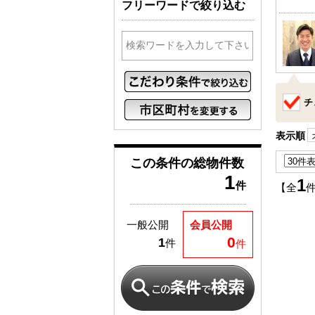
フリーワードで絞り込む
チ
表示順
この条件の
総物件数
1
1
件
【全
一般公開
会員公開
0
1
件
件