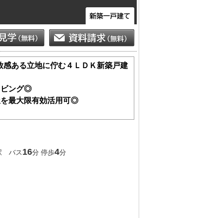
放感ある立地に佇む４ＬＤＫ新築戸建
リビング◎
屋を最大限有効活用可◎
洋室２箇所
屋
16
4
駅 バス
分 停歩
分