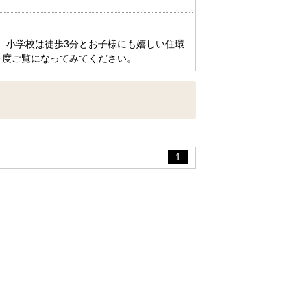
問い合わせを！
。小学校は徒歩3分とお子様にも嬉しい住環
実績のある弊社へお任せください。
一度ご覧になってみてください。
ることはワンストップで対応致しま
２０－９６６４
】ボタンをクリックでお問い合わせく
1