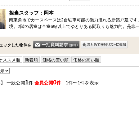
□■ＳＬＥ不動産■□
担当スタッフ：岡本
気になるお家は、お気軽にお
南東角地でカースペースは2台駐車可能の魅力溢れる新築戸建です
住宅ローンがご心配の方は、
境。2階の居室は全室6帖以上でゆとりある間取りも魅力的。是非
その他、相続や不動産に関す
す。
ェックした物件を
※お電話の場合：０４６３－
※メールの場合：【資料請求
オススメ順
新着順
価格の安い順
価格の高い順
ださい。
1
0
件】 一般公開
件
会員公開
件
1件〜1件を表示