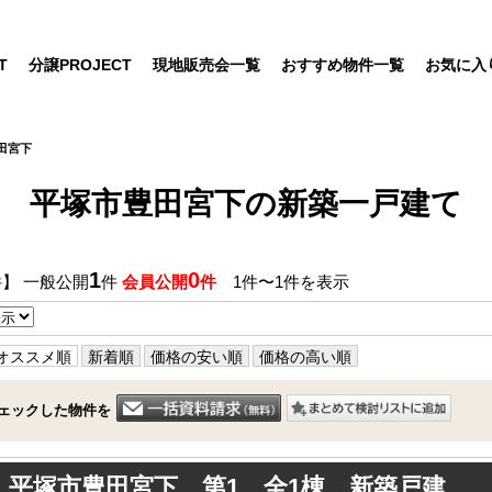
T
分譲PROJECT
現地販売会一覧
おすすめ物件一覧
お気に入
田宮下
平塚市豊田宮下の新築一戸建て
1
0
件】 一般公開
件
会員公開
件
1件〜1件を表示
オススメ順
新着順
価格の安い順
価格の高い順
ェックした物件を
平塚市豊田宮下 第1 全1棟 新築戸建