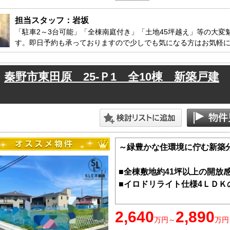
□■ＳＬＥ不動産■□
担当スタッフ：岩坂
気になるお家は、お気軽にお
「駐車2～3台可能」「全棟南庭付き」「土地45坪越え」等の大
住宅ローンがご心配の方は、
す。即日予約も承っておりますので少しでも気になる方はお気軽
その他、相続や不動産に関す
す。
秦野市東田原 25-Ｐ1 全10棟 新築戸建
※お電話の場合：０４６３－
※メールの場合：【資料請求
ださい。
～緑豊かな住環境に佇む新築
■全棟敷地約41坪以上の開放
■イロドリライト仕様4ＬＤＫ
・詳細や気になることなどお
2,640
2,890
万円～
万円