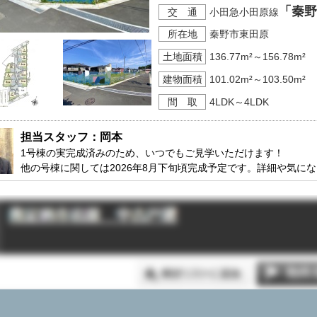
「秦野
交 通
小田急小田原線
□■ＳＣＨＯＯＬ ＩＮＦＯ■□
所在地
秦野市東田原
東小学校まで徒歩約１８分
東中学校まで徒歩約１９分
土地面積
136.77m²～156.78m²
建物面積
101.02m²～103.50m²
間 取
4LDK～4LDK
□■ＳＬＥ不動産■□
気になるお家は、お気軽にお
担当スタッフ：岡本
住宅ローンがご心配の方は、
1号棟の実完成済みのため、いつでもご見学いただけます！

その他、相続や不動産に関す
他の号棟に関しては2026年8月下旬頃完成予定です。詳細や気に
す。
※お電話の場合：０４６３－
※メールの場合：【資料請求
ださい。