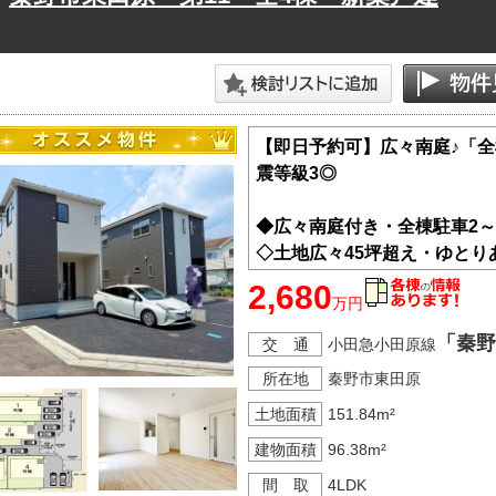
【即日予約可】広々南庭♪「全
震等級3◎
◆広々南庭付き・全棟駐車2～
◇土地広々45坪超え・ゆとり
◆開発分譲地のため、前面道路
2,680
万円
◇防犯カメラ・TVインターホ
◆第三者機関による「設計・
「秦野
交 通
小田急小田原線
◇平日や遅めの時間からのご
所在地
秦野市東田原
□■ＳＣＨＯＯＬ ＩＮＦＯ■□
土地面積
151.84m²
東小学校まで徒歩約27分
建物面積
96.38m²
東中学校まで徒歩約25分
間 取
4LDK