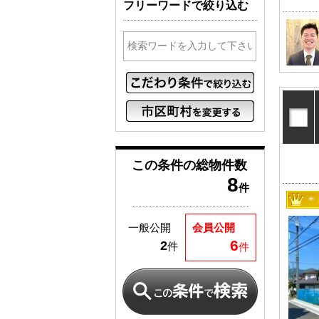
フリーワードで絞り込む
この条件の
総物件数
8
件
一般公開
会員公開
6
2
件
件