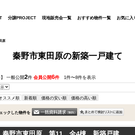
T
分譲PROJECT
現地販売会一覧
おすすめ物件一覧
お気に入
田原
秦野市東田原の新築一戸建て
2
6
件】 一般公開
件
会員公開
件
1件〜8件を表示
オススメ順
新着順
価格の安い順
価格の高い順
ェックした物件を
秦野市東田原 第11 全4棟 新築戸建