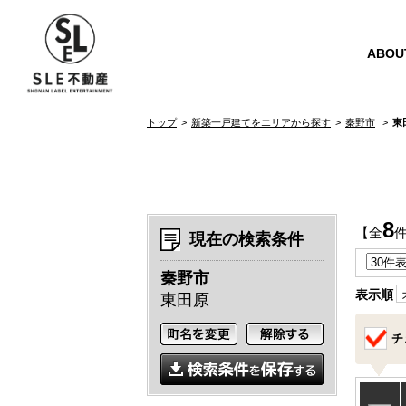
ABOU
トップ
新築一戸建てをエリアから探す
秦野市
東
8
【全
現在の検索条件
秦野市
表示順
東田原
チ