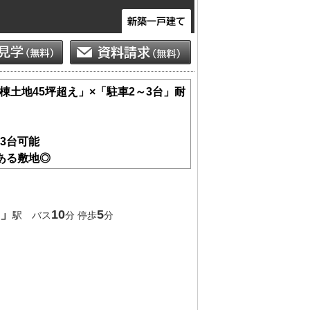
棟土地45坪超え」×「駐車2～3台」耐
3台可能
ある敷地◎
広々4.9m
ン等の防犯面◎
建設住宅性能評価」取得
」
10
5
駅 バス
分 停歩
分
見学も可能