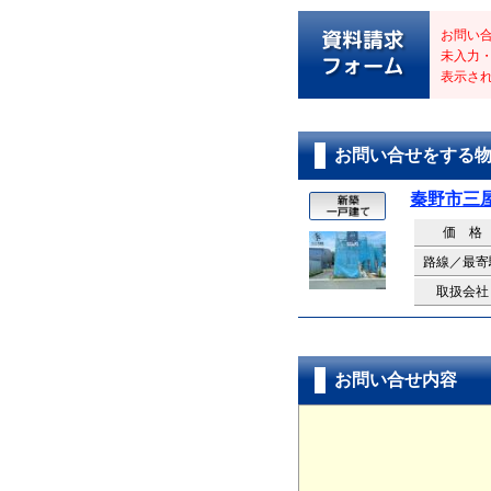
お問い
未入力
表示さ
お問い合せをする
秦野市三
価 格
路線／最寄
取扱会社
お問い合せ内容