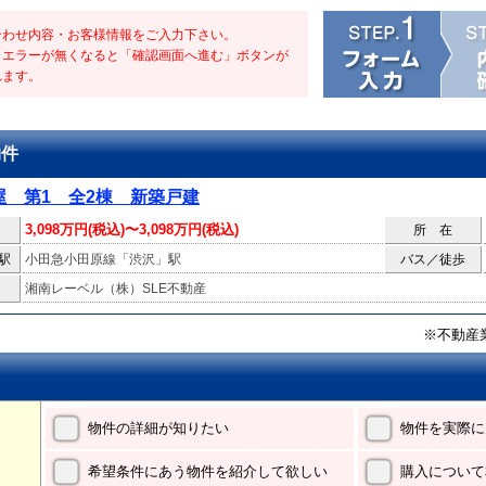
合わせ内容・お客様情報をご入力下さい。
・エラーが無くなると「確認画面へ進む」ボタンが
れます。
物件
屋 第1 全2棟 新築戸建
3,098万円(税込)〜3,098万円(税込)
所 在
駅
小田急小田原線「渋沢」駅
バス／徒歩
湘南レーベル（株）SLE不動産
※不動産
物件の詳細が知りたい
物件を実際に
希望条件にあう物件を紹介して欲しい
購入について