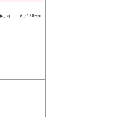
250
字以内
残り
文字